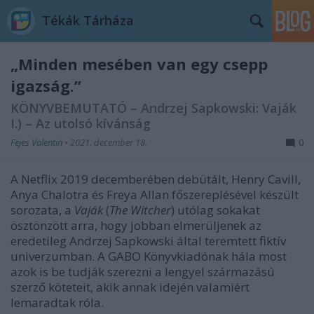
Tékák Tárháza
„Minden mesében van egy csepp
igazság.”
KÖNYVBEMUTATÓ – Andrzej Sapkowski: Vaják
I.) – Az utolsó kívánság
Fejes Valentin
•
2021. december 18.
0
A Netflix 2019 decemberében debütált, Henry Cavill,
Anya Chalotra és Freya Allan főszereplésével készült
sorozata, a
Vaják
(
The Witcher
) utólag sokakat
ösztönzött arra, hogy jobban elmerüljenek az
eredetileg Andrzej Sapkowski által teremtett fiktív
univerzumban. A GABO Könyvkiadónak hála most
azok is be tudják szerezni a lengyel származású
szerző köteteit, akik annak idején valamiért
lemaradtak róla.