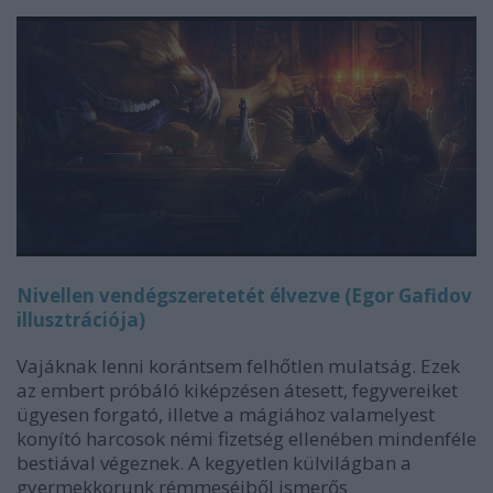
Nivellen vendégszeretetét élvezve (Egor Gafidov
illusztrációja)
Vajáknak lenni korántsem felhőtlen mulatság. Ezek
az embert próbáló kiképzésen átesett, fegyvereiket
ügyesen forgató, illetve a mágiához valamelyest
konyító harcosok némi fizetség ellenében mindenféle
bestiával végeznek. A kegyetlen külvilágban a
gyermekkorunk rémmeséiből ismerős