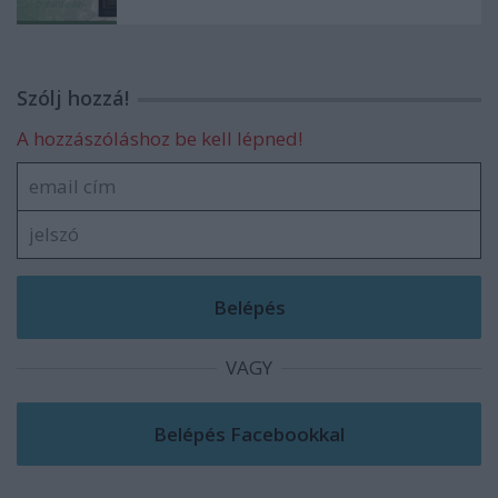
Szólj hozzá!
A hozzászóláshoz be kell lépned!
VAGY