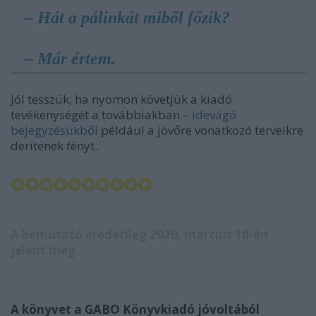
– Hát a pálinkát miből főzik?
– Már értem.
Jól tesszük, ha nyomon követjük a kiadó
tevékenységét a továbbiakban –
idevágó
bejegyzésükből
például a jövőre vonatkozó terveikre
derítenek fényt.
✪✪✪✪✪✪✪✪✪✪
A bemutató eredetileg 2020. március 10-én
jelent meg.
A könyvet a GABO Könyvkiadó jóvoltából