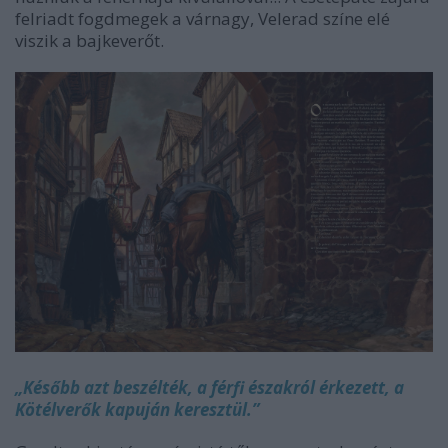
felriadt fogdmegek a várnagy, Velerad színe elé
viszik a bajkeverőt.
„Később azt beszélték, a férfi északról érkezett, a
Kötélverők kapuján keresztül.”