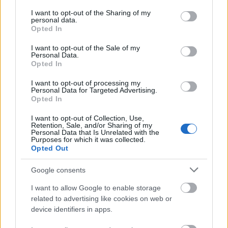
services and may gather and store information including but
not limited to your visit or usage behaviour. You may click to
I want to opt-out of the Sharing of my
personal data.
grant or deny consent to Google and its third-party tags to
Opted In
use your data for below specified purposes in below Google
consent section.
I want to opt-out of the Sale of my
Personal Data.
Opted In
I want to opt-out of processing my
Personal Data for Targeted Advertising.
Opted In
„A dühtől elvakult striga üvöltve támadásba
lendült.”
I want to opt-out of Collection, Use,
Retention, Sale, and/or Sharing of my
Personal Data that Is Unrelated with the
Ez az alkotás egyszerűen fantasztikus! A nagyalakú,
Purposes for which it was collected.
Opted Out
keményfedeles kiadvány igényesen kivitelezett
külcsínjével olvasásra késztet, tartalmát igazi
Google consents
minőségi lapokra nyomtatták, Thimothée
Montaigne kézzel készített festményei pedig
I want to allow Google to enable storage
valósággal életre keltik a kedvenc szerzőnk
related to advertising like cookies on web or
teremtette univerzumot. A vázlatrajzokon kívül
device identifiers in apps.
kulisszatitkok zárják az albumot – olvashatunk