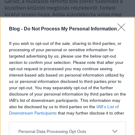
Geralt, a hivatásos rémirtó tőle szerez tudomást a
közelben kitűzött megbízás részleteiről. Foltest
királyt önnön húga, Adda ajándékozta volna meg
gyermekkel, ám helyette egy rettenetes förmedvény
jött a világra. Úgy tűnik, átkot szórtak rájuk, ezért az
Blog -
Do Not Process My Personal Information
időközben felcseperedett lány félelmetes
szörnyetegként tizedeli a környékbelieket a
If you wish to opt-out of the sale, sharing to third parties, or
teliholdas éjszakákon. Azt rebesgetik, hogy le lehet
processing of your personal or sensitive information for
venni a rontást, amivel rögtön bogarat ültettek az
targeted advertising by us, please use the below opt-out
uralkodó fülébe: Temeria, Pontar és Mahakam
section to confirm your selection. Please note that after your
nagylelkű ura háromezer orennel tenné gazdagabbá
opt-out request is processed you may continue seeing
jótevőjét, de a vállalkozó kedvűek száma az utóbbi
interest-based ads based on personal information utilized by
időben egyre csak apad. Vajákunk végül elvállalja
us or personal information disclosed to third parties prior to
ezt a kevésbé nemes feladatot, azonban nem
your opt-out. You may separately opt-out of the further
mindenki szeretné, ha sikerrel járna...
disclosure of your personal information by third parties on the
IAB’s list of downstream participants. This information may
also be disclosed by us to third parties on the
IAB’s List of
Downstream Participants
that may further disclose it to other
third parties.
Please note that this website/app uses one or more Google
Personal Data Processing Opt Outs