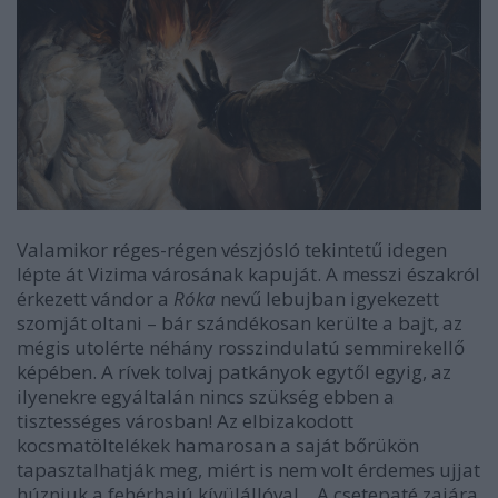
Valamikor réges-régen vészjósló tekintetű idegen
lépte át Vizima városának kapuját. A messzi északról
érkezett vándor a
Róka
nevű lebujban igyekezett
szomját oltani – bár szándékosan kerülte a bajt, az
mégis utolérte néhány rosszindulatú semmirekellő
képében. A rívek tolvaj patkányok egytől egyig, az
ilyenekre egyáltalán nincs szükség ebben a
tisztességes városban! Az elbizakodott
kocsmatöltelékek hamarosan a saját bőrükön
tapasztalhatják meg, miért is nem volt érdemes ujjat
húzniuk a fehérhajú kívülállóval... A csetepaté zajára