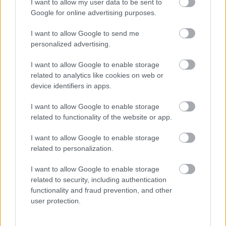
például arról, miként kapott szárnyra anno
I want to allow my user data to be sent to
Sapkowski bátyánk írói karrierje, valamint röpke
Google for online advertising purposes.
bepillantást nyerhetünk abba, hogyan alkotta meg a
francia művész a kötet felettébb tetszetős
I want to allow Google to send me
látványvilágát Ugo Penson társaságában, a XV.
personalized advertising.
század stílusát alapul véve.
I want to allow Google to enable storage
related to analytics like cookies on web or
device identifiers in apps.
I want to allow Google to enable storage
related to functionality of the website or app.
I want to allow Google to enable storage
related to personalization.
I want to allow Google to enable storage
related to security, including authentication
functionality and fraud prevention, and other
user protection.