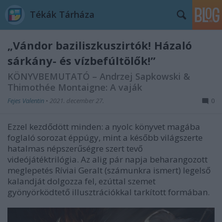
Tékák Tárháza
„Vándor baziliszkuszirtók! Házaló
sárkány- és vízbefúltölők!”
KÖNYVBEMUTATÓ – Andrzej Sapkowski &
Thimothée Montaigne: A vaják
Fejes Valentin
•
2021. december 27.
0
Ezzel kezdődött minden: a nyolc könyvet magába
foglaló sorozat éppúgy, mint a később világszerte
hatalmas népszerűségre szert tevő
videójátéktrilógia. Az alig pár napja beharangozott
meglepetés Ríviai Geralt (számunkra ismert) legelső
kalandját dolgozza fel, ezúttal szemet
gyönyörködtető illusztrációkkal tarkított formában.