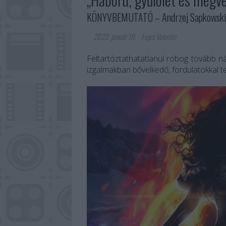
KÖNYVBEMUTATÓ – Andrzej Sapkowski: V
2022. január 19.
-
Fejes Valentin
Feltartóztathatatlanul robog tovább 
izgalmakban bővelkedő, fordulatokkal te