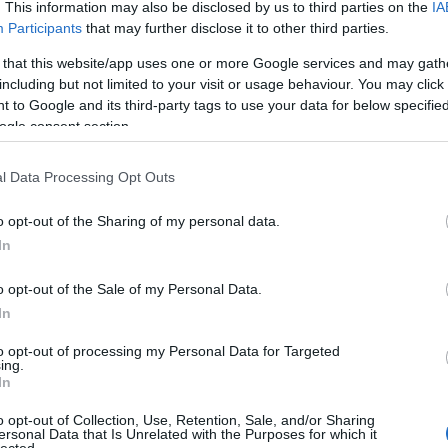
. This information may also be disclosed by us to third parties on the
IA
 kissé behúzta a féket, ugyanis a történet eléggé lassan
Participants
that may further disclose it to other third parties.
ik, az kész elmebaj... az olvasók ide-oda fogják kapkodni
idő leforgása alatt! Ismét Calanthe királyné unokája körül
 that this website/app uses one or more Google services and may gath
a brokiloni rengetegben annak idején halálra rémült a rá
including but not limited to your visit or usage behaviour. You may click 
bbé – a piactéren szinte játszi könnyedséggel vágja le a
 to Google and its third-party tags to use your data for below specifi
nykígyót. De vajon másfajta kihívásokkal is ilyen jól
ogle consent section.
közben teljesen magára hagyatva, számkivetettként rója a
 igazi megpróbáltatások csak ezután kezdődnek...
l Data Processing Opt Outs
o opt-out of the Sharing of my personal data.
In
o opt-out of the Sale of my Personal Data.
Cí
In
100
to opt-out of processing my Personal Data for Targeted
Bir
ing.
In
Ga
Akk
o opt-out of Collection, Use, Retention, Sale, and/or Sharing
Kal
ersonal Data that Is Unrelated with the Purposes for which it
lected.