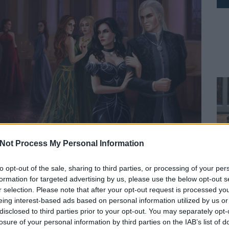
Not Process My Personal Information
to opt-out of the sale, sharing to third parties, or processing of your per
formation for targeted advertising by us, please use the below opt-out s
r selection. Please note that after your opt-out request is processed y
eing interest-based ads based on personal information utilized by us or
disclosed to third parties prior to your opt-out. You may separately opt-
 boldog párt (Ksenia Eserkepova illusztrációja)
losure of your personal information by third parties on the IAB’s list of