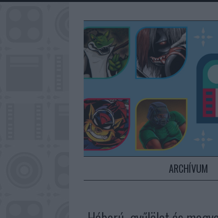
ARCHÍVUM
„Háború, gyűlölet és megve