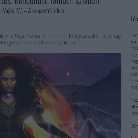
aják IV.) – A megvetés ideje
Lép
Nem
nálam a
Vaják
-vonat! A
Tündevér
befejezéséből ítélve egy
fo
li regényre számítottam folytatásként.
roh
egy
ha
Épp
dát
cs
meg
tár
nép
ál
ism
Elé