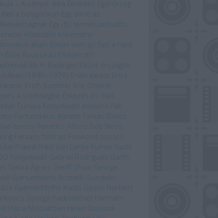
kula – A vámpír átka
Ébredés
Egérőrség
 élet a bolygónkon
Egy elme az
kkévalóságnak
Egy ifjú természettudós
ténetei
elbeszélő költemény
ktronikus állam
Életjel
életrajz
Élet a halál
n
Élise Rousseau
Elképesztő
iptomiak
Elli H. Radinger
Eltűnt országok
omában (1840–1970)
Erdei kalauz
Erica
racedo
Erich Sommer
Eric Chaline
ezés a sötétségbe
Érkezés és más
ellák
Európa Könyvkiadó
evolúció
Fák
tasy
Fantasztikus életem
Farkas Balázs
ske-torony
Fekete I. Alfonz
Fido Nesti
hting Fantasy
földrajz
Foxwood összes
séje
Fraktál
Fred Van Lente
Fumax Kiadó
BO Könyvkiadó
Gabriel Rodríguez
Garth
is
Gaura Ágnes
Geoff Shaw
George
ell
Gianumberto Accinelli
Gondolin
kása
Gyémántfelhő Kiadó
Gyuris Norbert
rkovics Györgyi
hadtörténet
Harmath
id
Ház a Mocsárban
Helen Bostock