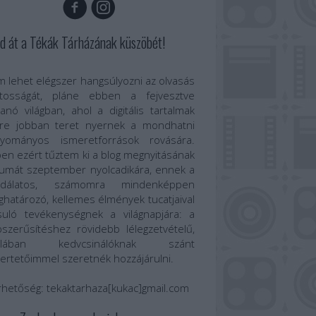
d át a Tékák Tárházának küszöbét!
 lehet elégszer hangsúlyozni az olvasás
ntosságát, pláne ebben a fejvesztve
anó világban, ahol a digitális tartalmak
re jobban teret nyernek a mondhatni
gyományos ismeretforrások rovására.
en ezért tűztem ki a blog megnyitásának
umát szeptember nyolcadikára, ennek a
odálatos, számomra mindenképpen
határozó, kellemes élmények tucatjaival
suló tevékenységnek a világnapjára: a
szerűsítéshez rövidebb lélegzetvételű,
talában kedvcsinálóknak szánt
ertetőimmel szeretnék hozzájárulni.
rhetőség:
tekaktarhaza[kukac]gmail.com