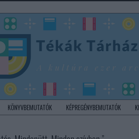
KÖNYVBEMUTATÓK
KÉPREGÉNYBEMUTATÓK
K
tés. Mindenütt. Minden szívben.”