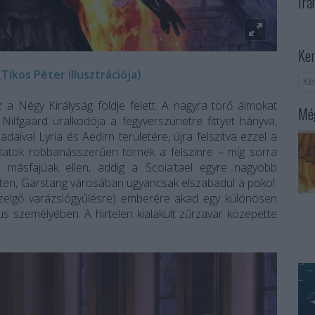
Irá
Ker
Tikos Péter illusztrációja)
z a Négy Királyság földje felett. A nagyra törő álmokat
Még
ilfgaard uralkodója a fegyverszünetre fittyet hányva,
adaival Lyria és Aedirn területére, újra felszítva ezzel a
latok robbanásszerűen törnek a felszínre – míg sorra
 másfajúak ellen, addig a Scoia’tael egyre nagyobb
eten, Garstang városában ugyancsak elszabadul a pokol:
közelgő varázslógyűlésre) emberére akad egy különösen
s személyében. A hirtelen kialakult zűrzavar közepette