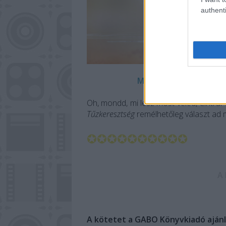
authenti
Magányosan a sivatagba
Oh, mondd, mi lesz most veled, Cintra
Tűzkeresztség
remélhetőleg választ ad 
✪✪✪✪✪✪✪✪✪✪
A 
A kötetet a GABO Könyvkiadó ajánlo