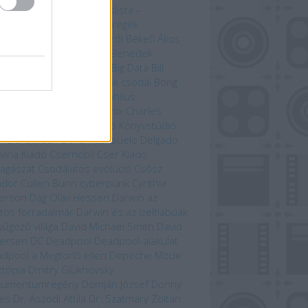
útvonal mentén
Bakancslista –
yarország
Befejezetlen regék
enorról és Középföldéről
Békefi Ákos
efi Tamás
Benczik Vera
Benedek
bolcs
Beren és Lúthien
Big Data
Bill
son
Bjørn Berge
Bolygónk csodái
Bong
zo
Brian Paterson
Cartaphilus
yvkiadó
Chameleon Comix
Charles
win
Christina Scull
Ciceró Könyvstúdió
n Liu
Colleen Doran
Consuelo Delgado
vina Kiadó
Csernobil
Cser Kiadó
llagászat
Csodálatos evolúció
Csősz
ndor
Cullen Bunn
cyberpunk
Cynthia
erson
Dag Olav Hessen
Darwin az
tos forradalmár
Darwin és az ízeltlábúak
yűgöző világa
David Michael Smith
David
ersen
DC
Deadpool
Deadpool-alakulat
dpool a Megtorló ellen
Depeche Mode
ztópia
Dmitry Glukhovsky
kumentumregény
Domján József
Donny
es
Dr. Aszódi Attila
Dr. Szatmáry Zoltán