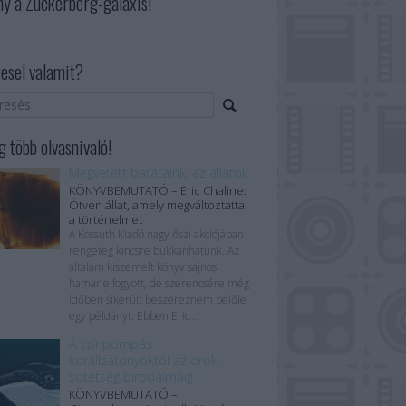
ny a Zuckerberg-galaxis!
esel valamit?
 több olvasnivaló!
Megvetett barátaink, az állatok
KÖNYVBEMUTATÓ – Eric Chaline:
Ötven állat, amely megváltoztatta
a történelmet
A Kossuth Kiadó nagy őszi akciójában
rengeteg kincsre bukkanhatunk. Az
általam kiszemelt könyv sajnos
hamar elfogyott, de szerencsére még
időben sikerült beszereznem belőle
egy példányt. Ebben Eric...
A színpompás
korallzátonyoktól az örök
sötétség birodalmáig
KÖNYVBEMUTATÓ –