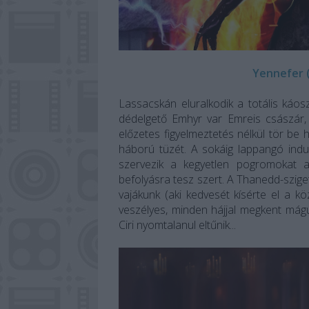
Yennefer (
Lassacskán eluralkodik a totális káos
dédelgető Emhyr var Emreis császár, N
előzetes figyelmeztetés nélkül tör be h
háború tüzét. A sokáig lappangó indu
szervezik a kegyetlen pogromokat a
befolyásra tesz szert. A Thanedd-szig
vajákunk (aki kedvesét kísérte el a 
veszélyes, minden hájjal megkent mágu
Ciri nyomtalanul eltűnik...