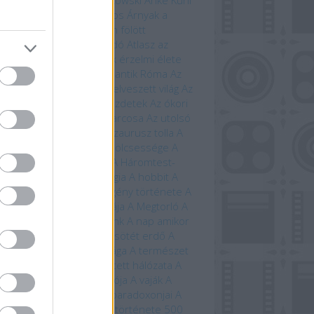
i Ewington
Andrzej Sapkowski
Anke Kuhl
a Claybourne
Arany János
Árnyak a
étben
Árnyék Innsmouth fölött
trofizika
Athenaeum Kiadó
Atlasz az
ánokról
Avatar
Az állatok érzelmi élete
állatok szerelmi élete
Az antik Róma
Az
tar világa
Az élet fája
Az elveszett világ
Az
eriség története – A kezdetek
Az ókori
ögország
Az országút harcosa
Az utolsó
ánság
Az út vége
A dinoszaurusz tolla
A
 titkos élete
A farkasok bölcsessége
A
di idegenek
A halál vége
A Háromtest-
obléma
A háromtest-trilógia
A hobbit
A
bit művészete
A képregény története
A
lálló
A Krampusz éjszakája
A Megtorló
A
vetés ideje
A mi bolygónk
A nap amikor
történik
A nulladik év
A sötét erdő
A
lmarilok
A temetők élővilága
A természet
beszéde
A természet rejtett hálózata
A
úrnője
A Tűzhegy varázslója
A vaják
A
zet kardja
A versengés paradoxonjai
A
zedelem kikötője
A világ története 500