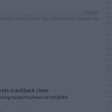
Dra
Egy
Szólj hozzá!
örö
tör
vbemutató
Andrzej Sapkowski
Vaják
GABO Könyvkiadó
A megvetés ideje
Ele
utá
egy
ny
Car
Érk
nov
fan
Fec
Fig
me
GA
Enn
yzés trackback címe:
Orw
bu
a.blog.hu/api/trackback/id/16628494
Gyu
Dáv