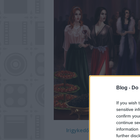
Blog -
Do 
If you wish 
sensitive in
confirm you
continue se
information 
Irigykedő tekintetek kísérik a
further disc