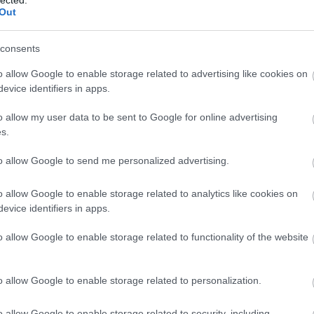
And
Out
Ann
söt
asz
consents
óce
Az 
o allow Google to enable storage related to advertising like cookies on
Ava
evice identifiers in apps.
emb
Gör
o allow my user data to be sent to Google for online advertising
kív
s.
fák
to allow Google to send me personalized advertising.
föl
pr
Hob
o allow Google to enable storage related to analytics like cookies on
kívü
evice identifiers in apps.
meg
meg
o allow Google to enable storage related to functionality of the website
szi
jel
tó 
o allow Google to enable storage related to personalization.
vég
ves
o allow Google to enable storage related to security, including