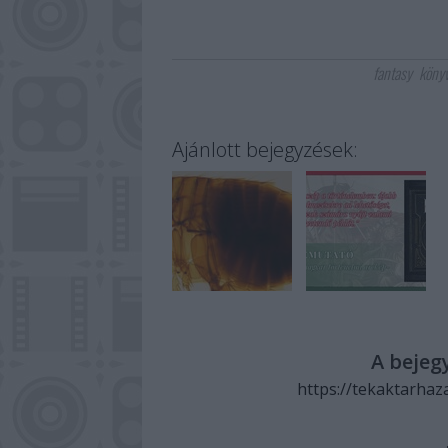
fantasy
köny
Ajánlott bejegyzések:
A bejeg
https://tekaktarhaz