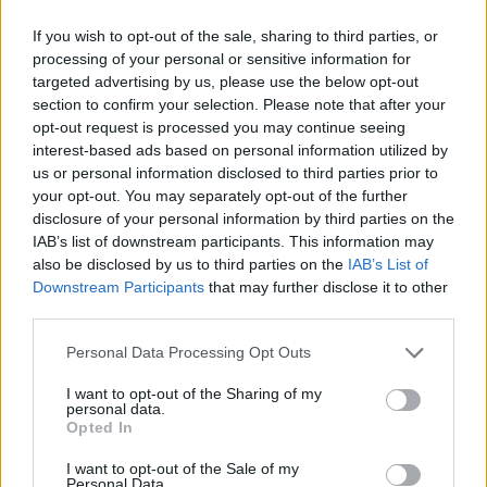
Bár ebben az esetben meglehetősen furcsának fog
hangozni, a látványvilág egyszerűen gyönyörű! Az
If you wish to opt-out of the sale, sharing to third parties, or
illusztrációk szinte egyből megteremtik a nyomasztó
processing of your personal or sensitive information for
légkört, elképesztő részletességgel vetítik elénk a
targeted advertising by us, please use the below opt-out
remény nélkül maradt, csúf jövőképet. Az enyészet
section to confirm your selection. Please note that after your
megtestesült másaiként hamarjában összetákolt,
opt-out request is processed you may continue seeing
rettentő látványt nyújtó gépmonstrumok járják a
interest-based ads based on personal information utilized by
jobbára kihalt országutakat. Gigantikus,
us or personal information disclosed to third parties prior to
futurisztikusnak tűnő épületek magasodnak a felhők
your opt-out. You may separately opt-out of the further
közé, fenyegető vörös fényeikkel átragyognak a
disclosure of your personal information by third parties on the
ködön és a sötétségen át.
IAB’s list of downstream participants. This information may
also be disclosed by us to third parties on the
IAB’s List of
Downstream Participants
that may further disclose it to other
third parties.
Please note that this website/app uses one or more Google
Personal Data Processing Opt Outs
services and may gather and store information including but
not limited to your visit or usage behaviour. You may click to
I want to opt-out of the Sharing of my
personal data.
grant or deny consent to Google and its third-party tags to
Opted In
use your data for below specified purposes in below Google
consent section.
I want to opt-out of the Sale of my
Personal Data.