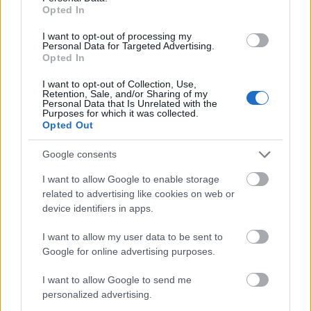
Opted In
I want to opt-out of processing my
Personal Data for Targeted Advertising.
Opted In
I want to opt-out of Collection, Use,
Retention, Sale, and/or Sharing of my
Personal Data that Is Unrelated with the
Purposes for which it was collected.
Opted Out
Google consents
I want to allow Google to enable storage
related to advertising like cookies on web or
device identifiers in apps.
Amit mi csinálunk, nem civilizált
I want to allow my user data to be sent to
dolog, tudom. De biztos veled is
Google for online advertising purposes.
megtörtént már. Akárcsak én, te is
I want to allow Google to send me
arra az elkerülhetetlen felismerésre
personalized advertising.
ébredtél egy nap, hogy többé nem