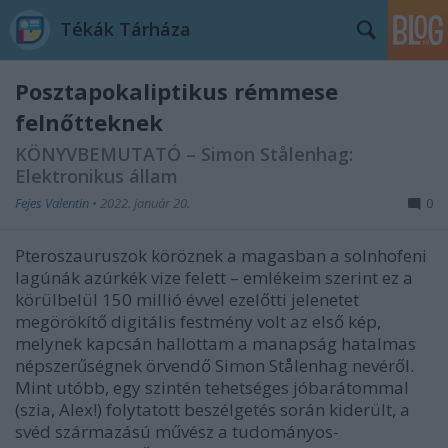
Tékák Tárháza
Posztapokaliptikus rémmese
felnőtteknek
KÖNYVBEMUTATÓ – Simon Stålenhag:
Elektronikus állam
Fejes Valentin
•
2022. január 20.
0
Pteroszauruszok köröznek a magasban a solnhofeni
lagúnák azúrkék vize felett – emlékeim szerint ez a
körülbelül 150 millió évvel ezelőtti jelenetet
megörökítő digitális festmény volt az első kép,
melynek kapcsán hallottam a manapság hatalmas
népszerűségnek örvendő Simon Stålenhag nevéről.
Mint utóbb, egy szintén tehetséges jóbarátommal
(szia, Alex!) folytatott beszélgetés során kiderült, a
svéd származású művész a tudományos-