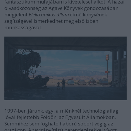
fantasztikum műfajában is kivételeset alkot. A hazai
olvasóközönség az Agave Könyvek gondozásában
megjelent
Elektronikus állam
című könyvének
segítségével ismerkedhet meg első ízben
munkásságával.
1997-ben járunk, egy, a miénknél technológiailag
jóval fejlettebb Földön, az Egyesült Államokban.
Semmihez sem fogható háború söpört végig az
országon. A távirányítású berendezésekkel vívott