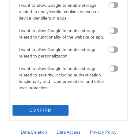
I want to allow Google to enable storage
élünk civilizált időket.
related to analytics like cookies on web or
device identifiers in apps.
I want to allow Google to enable storage
related to functionality of the website or app.
I want to allow Google to enable storage
related to personalization.
I want to allow Google to enable storage
related to security, including authentication
functionality and fraud prevention, and other
user protection.
A különleges történetre Hollywood ugyancsak
CONFIRM
felfigyelt, sőt, ha minden igaz, jelenleg Stålenhag
több művének megfilmesítésén dolgoznak.
Kíváncsian várom, mi fog kisülni a dologból!
Data Deletion
Data Access
Privacy Policy