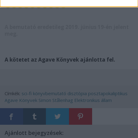
✪✪✪✪✪✪✪✪✪✪
A bemutató eredetileg 2019. június 19-én jelent
meg.
A kötetet az Agave Könyvek ajánlotta fel.
Címkék:
sci-fi
könyvbemutató
disztópia
posztapokaliptikus
Agave Könyvek
Simon Stålenhag
Elektronikus állam
Ajánlott bejegyzések: