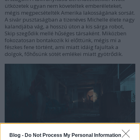
ütközetek ugyan nem követeltek emberéleteket,
mégis megpecsételték Amerika lakosságának sorsát.
A sivár pusztaságban a tizenéves Michelle élete nagy
kalandjába vág, a hosszú úton a kis sárga robot,
Skip szegődik mellé hűséges társaként. Miközben
fokozatosan bontakozik ki előttünk, mégis mi a
fészkes fene történt, ami miatt idáig fajultak a
dolgok, főhősünk sötét emlékei miatt gyötrődik.
Blog -
Do Not Process My Personal Information