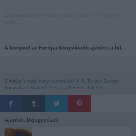
A bemutató eredetileg 2019. július 15-én jelent
meg.
A könyvet az Európa Könyvkiadó ajánlotta fel.
Címkék:
fantasy
könyvbemutató
J. R. R. Tolkien
Európa
Könyvkiadó
Középfölde világa
Beren és Lúthien
Ajánlott bejegyzések: