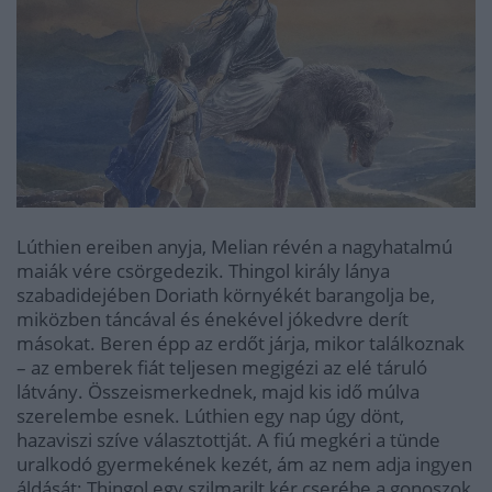
Lúthien ereiben anyja, Melian révén a nagyhatalmú
maiák vére csörgedezik. Thingol király lánya
szabadidejében Doriath környékét barangolja be,
miközben táncával és énekével jókedvre derít
másokat. Beren épp az erdőt járja, mikor találkoznak
– az emberek fiát teljesen megigézi az elé táruló
látvány. Összeismerkednek, majd kis idő múlva
szerelembe esnek. Lúthien egy nap úgy dönt,
hazaviszi szíve választottját. A fiú megkéri a tünde
uralkodó gyermekének kezét, ám az nem adja ingyen
áldását: Thingol egy szilmarilt kér cserébe a gonoszok