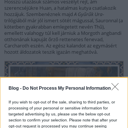
Hosszú utazásuk számos veszélyt rejt, ám
szerencséjükre Huan, a hatalmas kutya csatlakozik
hozzájuk. Szembenéznek majd
A Gyűrűk Ura
-
trilógiából már jól ismert sötét mágussal, Sauronnal (a
kötetben gyakrabban emlegetett nevén Thû),
emellett valahogy túl kell járniuk a Morgoth angbandi
otthonának kapuját őrző rettenetes fenevad,
Carcharoth eszén. Az egész kalandot az egymásért
hozott áldozatok teszik igazán meghatóvá.
Blog -
Do Not Process My Personal Information
If you wish to opt-out of the sale, sharing to third parties, or
processing of your personal or sensitive information for
targeted advertising by us, please use the below opt-out
section to confirm your selection. Please note that after your
opt-out request is processed you may continue seeing