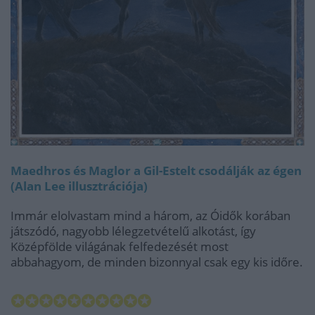
Maedhros és Maglor a Gil-Estelt csodálják az égen
(Alan Lee illusztrációja)
Immár elolvastam mind a három, az Óidők korában
játszódó, nagyobb lélegzetvételű alkotást, így
Középfölde világának felfedezését most
abbahagyom, de minden bizonnyal csak egy kis időre.
✪✪✪✪✪✪✪✪✪✪