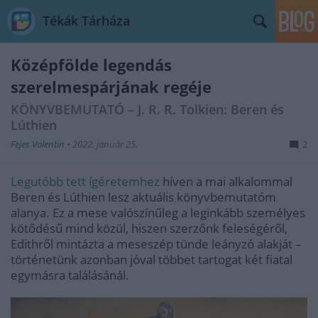
Tékák Tárháza
Középfölde legendás
szerelmespárjának regéje
KÖNYVBEMUTATÓ – J. R. R. Tolkien: Beren és
Lúthien
Fejes Valentin
•
2022. január 25.
2
Legutóbb tett ígéretemhez
híven a mai alkalommal
Beren és Lúthien lesz aktuális könyvbemutatóm
alanya. Ez a mese valószínűleg a leginkább személyes
kötődésű mind közül, hiszen szerzőnk feleségéről,
Edithről mintázta a meseszép tünde leányzó alakját –
történetünk azonban jóval többet tartogat két fiatal
egymásra találásánál.