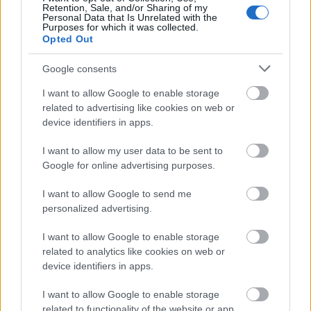
Retention, Sale, and/or Sharing of my
Personal Data that Is Unrelated with the
Tevildo, a macskák hercege, Melkor aljas szolgája
Purposes for which it was collected.
(Alan Lee illusztrációja)
Opted Out
Ha figyelemmel kísértétek a korábban közzétett
Google consents
értékeléseket, akkor nem fog különösebb
I want to allow Google to enable storage
meglepetést okozni, mikor azt mondom, hogy ennek
related to advertising like cookies on web or
a sztorinak is több változata maradt fenn, melyekről a
device identifiers in apps.
különböző jegyzetek tanúskodnak. Jelen esetben
viszont kicsivel másabb volt a helyzet, hiszen ehhez
I want to allow my user data to be sent to
foghatóval nem találkoztam eddig Tolkien műveinél:
Google for online advertising purposes.
regéjét rímekbe szedve ugyancsak elénekelte! A
verses formát érdekesnek találtam – a maga régies
I want to allow Google to send me
nyelvezetével egész különleges hangulatot teremtett,
personalized advertising.
bár mégsem olyan, mint mondjuk
a
Toldi
, amilyenre
eredetileg számítottam. Egy rövid kitérő erejéig a
I want to allow Google to enable storage
Fëanor által alkotott drágakövek sorsával
related to analytics like cookies on web or
foglalkoznak még a könyv végén.
device identifiers in apps.
I want to allow Google to enable storage
related to functionality of the website or app.