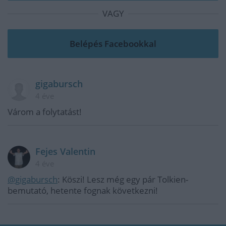
VAGY
gigabursch
4 éve
Várom a folytatást!
Fejes Valentin
4 éve
@gigabursch
: Köszi! Lesz még egy pár Tolkien-
bemutató, hetente fognak következni!