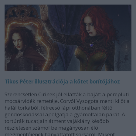
Tikos Péter illusztrációja a kötet borítójához
Szerencsétlen Cirinek jól ellátták a baját: a perepluti
mocsárvidék remetéje, Corvói Vysogota menti ki őt a
halál torkából, félreeső lápi otthonában féltő
gondoskodással ápolgatja a gyámoltalan párát. A
tortúrák tucatjain átment vajáklány később
részletesen számol be magányosan élő
megmentőjének hányattatott sorsáról. Miként