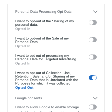
illusztrációja)
third parties.
Please note that this website/app uses one or more Google
Mérföldekkel arrébb sem kimondottan rózsás a
Personal Data Processing Opt Outs
services and may gather and store information including but
helyzet. Geralt idegei kezdik felmondani a
not limited to your visit or usage behaviour. You may click to
I want to opt-out of the Sharing of my
szolgálatot. A máskülönben hidegfejű szörnyvadász
personal data.
grant or deny consent to Google and its third-party tags to
lidérces rémálmaitól gyötrődve most határozatlan,
Opted In
use your data for below specified purposes in below Google
kétségek között őrlődik, a teszetoszaság az őrületbe
consent section.
I want to opt-out of the Sale of my
kergeti, sőt, csapatában árulót szimatol. Míg
Personal Data.
vajákunk egy rejtélyes barlang mélyén próbál
Opted In
válaszokat kapni égető kérdéseire, addig Yennefer a
távoli Skellige-szigetekre utazik. Hindarsfjall földjén,
I want to opt-out of processing my
Personal Data for Targeted Advertising.
Modron Freyja szentélyében éri a megvilágosodás –
Opted In
frissen átélt élményeitől fűtve mindenképpen utána
akar járni annak, vajon tényleg természetfeletti
I want to opt-out of Collection, Use,
Retention, Sale, and/or Sharing of my
katasztrófák következtek-e be a Sedna-mélyedésnél
Personal Data that Is Unrelated with the
(ahol annak idején a Cintrai Oroszlánfiók szülei is
Purposes for which it was collected.
Opted Out
életüket vesztették), vagy esetleg valami egészen
más áll a dolgok hátterében.
Google consents
I want to allow Google to enable storage