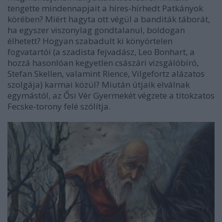
tengette mindennapjait a híres-hírhedt Patkányok
körében? Miért hagyta ott végül a banditák táborát,
ha egyszer viszonylag gondtalanul, boldogan
élhetett? Hogyan szabadult ki könyörtelen
fogvatartói (a szadista fejvadász, Leo Bonhart, a
hozzá hasonlóan kegyetlen császári vizsgálóbíró,
Stefan Skellen, valamint Rience, Vilgefortz alázatos
szolgája) karmai közül? Miután útjaik elválnak
egymástól, az Ősi Vér Gyermekét végzete a titokzatos
Fecske-torony felé szólítja.