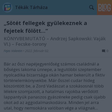
Tékák Tárháza
„Sötét fellegek gyülekeznek a
fejetek fölött...”
KÖNYVBEMUTATÓ – Andrzej Sapkowski: Vaják
VI.) – Fecske-torony
Fejes Valentin
•
2022. február 02.
0
Bár az őszi napéjegyenlőség számos családnál a
bőséges lakoma ünnepe, a legutóbbi szeptember
nyolcadika bizarrsága okán hamar bekerült a fiktív
történelemkönyvekbe. Már ősszel cudar hideg
köszöntött be, a Zord Vadászat a szokásosnál több
lélekre szomjazott, a hatalmas rajokba verődött
lappantyúk panaszos gyászéneke pedig csak újabb
okot ad az aggodalmaskodásra. Minden jel arra
utal, hogy nemsokára valóban vége a világnak...