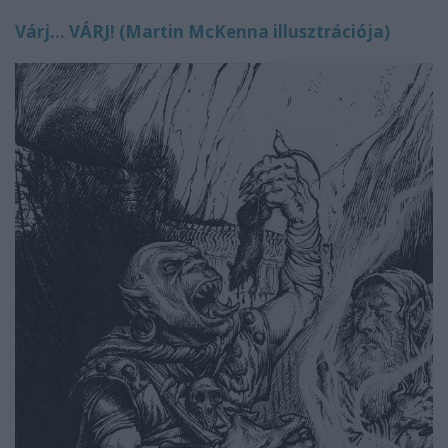
Várj... VÁRJ! (Martin McKenna illusztrációja)