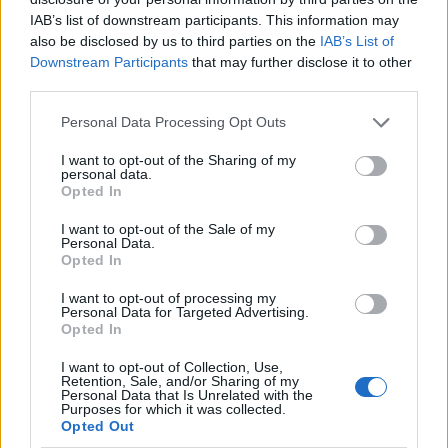
IAB’s list of downstream participants. This information may
also be disclosed by us to third parties on the
IAB’s List of
Mennyi pénz! (Martin McKenna illusztrációja)
Downstream Participants
that may further disclose it to other
third parties.
Please note that this website/app uses one or more Google
Personal Data Processing Opt Outs
services and may gather and store information including but
not limited to your visit or usage behaviour. You may click to
I want to opt-out of the Sharing of my
personal data.
grant or deny consent to Google and its third-party tags to
Opted In
use your data for below specified purposes in below Google
consent section.
I want to opt-out of the Sale of my
Personal Data.
Opted In
I want to opt-out of processing my
Personal Data for Targeted Advertising.
Opted In
I want to opt-out of Collection, Use,
Retention, Sale, and/or Sharing of my
Personal Data that Is Unrelated with the
Purposes for which it was collected.
Opted Out