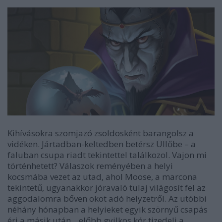
Kihívásokra szomjazó zsoldosként barangolsz a
vidéken. Jártadban-keltedben betérsz Üllőbe – a
faluban csupa riadt tekintettel találkozol. Vajon mi
történhetett? Válaszok reményében a helyi
kocsmába vezet az utad, ahol Moose, a marcona
tekintetű, ugyanakkor jóravaló tulaj világosít fel az
aggodalomra bőven okot adó helyzetről. Az utóbbi
néhány hónapban a helyieket egyik szörnyű csapás
éri a másik után... előbb gyilkos kór tizedeli a