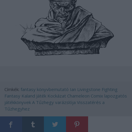
Címkék:
fantasy
könyvbemutató
Ian Livingstone
Fighting
Fantasy
Kaland Játék Kockázat
Chameleon Comix
lapozgatós
játékkönyvek
A Tűzhegy varázslója
Visszatérés a
Tűzhegyhez