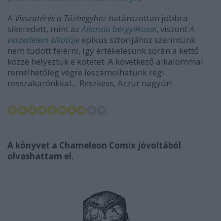
A
Visszatérés a Tűzhegyhez
határozottan jobbra
sikeredett, mint az
Allansia bérgyilkosai
, viszont
A
veszedelem kikötője
epikus sztorijához szerintünk
nem tudott felérni, így értékelésünk során a kettő
közzé helyeztük e kötetet. A következő alkalommal
remélhetőleg végre leszámolhatunk régi
rosszakarónkkal... Reszkess, Azzur nagyúr!
✪✪✪✪✪✪✪✪
✪✪
A könyvet a Chameleon Comix jóvoltából
olvashattam el.