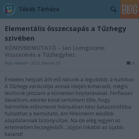
Tékák Tárháza
Elementális összecsapás a Tűzhegy
szívében
KÖNYVBEMUTATÓ – Ian Livingstone:
Visszatérés a Tűzhegyhez
Fejes Valentin
•
2022. február 03.
0
Érdekes helyzet állt elő nálunk a legutóbb: a kultikus
A Tűzhegy varázslója
annak idején kimaradt, mégis
leültünk játszani a közvetlen folytatásával. Férfiasan
bevallom, eleinte kissé tartottam tőle, hogy
bármiféle előismeret hiányában kész katasztrófába
fulladhat a bemutató, ám félelmeim később
alaptalannak bizonyultak. Na de elég legyen az
értelmetlen fecsegésből... Jöjjön inkább az újabb
kaland!