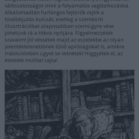
változatosságot vinni a folyamatos vagdalkozásba.
Alkalomadtán furfangos fejtörők rejtik a
továbbjutás kulcsát, esetleg a szemközti
illusztrációkat alaposabban szemügyre véve
jöhetünk rá a titkok nyitjára. Figyelmezzétek
szavaim! Jól véssétek majd az eszetekbe az olyan
jelentéktelenebbnek tűnő apróságokat is, amikre
máskülönben ügyet se vetnétek! Higgyétek el, az
életetek múlhat rajta!