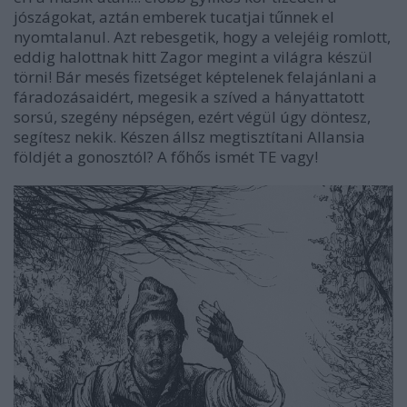
jószágokat, aztán emberek tucatjai tűnnek el
nyomtalanul. Azt rebesgetik, hogy a velejéig romlott,
eddig halottnak hitt Zagor megint a világra készül
törni! Bár mesés fizetséget képtelenek felajánlani a
fáradozásaidért, megesik a szíved a hányattatott
sorsú, szegény népségen, ezért végül úgy döntesz,
segítesz nekik. Készen állsz megtisztítani Allansia
földjét a gonosztól? A főhős ismét TE vagy!