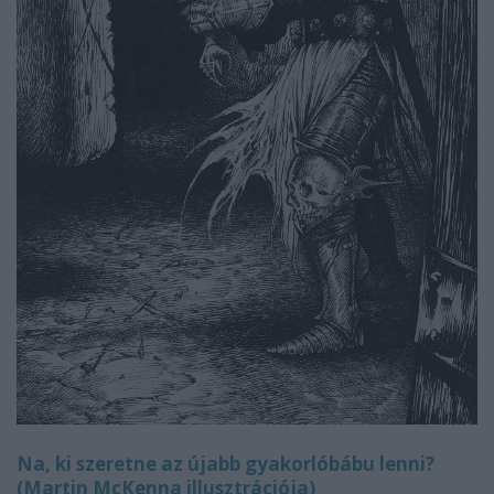
Na, ki szeretne az újabb gyakorlóbábu lenni?
(Martin McKenna illusztrációja)