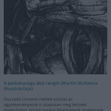
A patkányragu első rangú! (Martin McKenna
illusztrációja)
Duzzadó izmaink mellett ezúttal az
agytekervényeink is alaposan meg lesznek
dolgoztatva, hiszen logikai feladványok igyekeznek