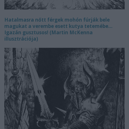
Hatalmasra nőtt férgek mohón fúrják bele
magukat a verembe esett kutya tetemébe...
Igazán gusztusos! (Martin McKenna
illusztrációja)