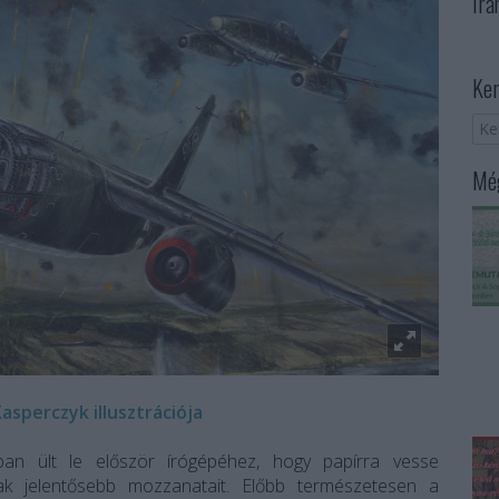
Irá
Ker
Még
asperczyk illusztrációja
an ült le először írógépéhez, hogy papírra vesse
ak jelentősebb mozzanatait. Előbb természetesen a