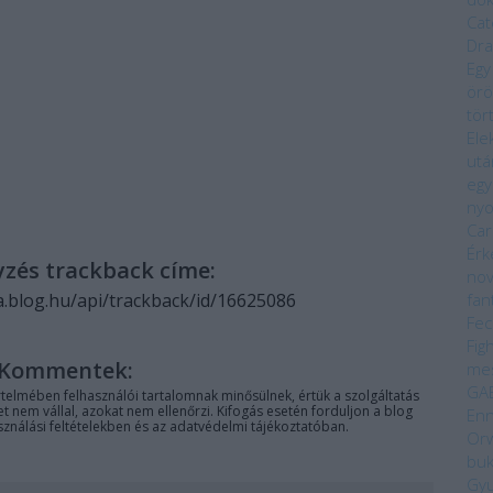
Cat
Dra
Egy
örö
tör
Ele
utá
egy
ny
Car
Érk
yzés trackback címe:
nov
fan
a.blog.hu/api/trackback/id/16625086
Fec
Fig
Kommentek:
me
GA
telmében felhasználói tartalomnak minősülnek, értük a
szolgáltatás
 nem vállal, azokat nem ellenőrzi. Kifogás esetén forduljon a blog
Enn
sználási feltételekben
és az
adatvédelmi tájékoztatóban
.
Orw
bu
Gyu