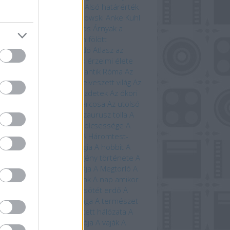
ugin
Allansia bérgyilkosai
Alsó határérték
i Ewington
Andrzej Sapkowski
Anke Kuhl
a Claybourne
Arany János
Árnyak a
étben
Árnyék Innsmouth fölött
trofizika
Athenaeum Kiadó
Atlasz az
ánokról
Avatar
Az állatok érzelmi élete
állatok szerelmi élete
Az antik Róma
Az
tar világa
Az élet fája
Az elveszett világ
Az
eriség története – A kezdetek
Az ókori
ögország
Az országút harcosa
Az utolsó
ánság
Az út vége
A dinoszaurusz tolla
A
 titkos élete
A farkasok bölcsessége
A
di idegenek
A halál vége
A Háromtest-
obléma
A háromtest-trilógia
A hobbit
A
bit művészete
A képregény története
A
lálló
A Krampusz éjszakája
A Megtorló
A
vetés ideje
A mi bolygónk
A nap amikor
történik
A nulladik év
A sötét erdő
A
lmarilok
A temetők élővilága
A természet
beszéde
A természet rejtett hálózata
A
úrnője
A Tűzhegy varázslója
A vaják
A