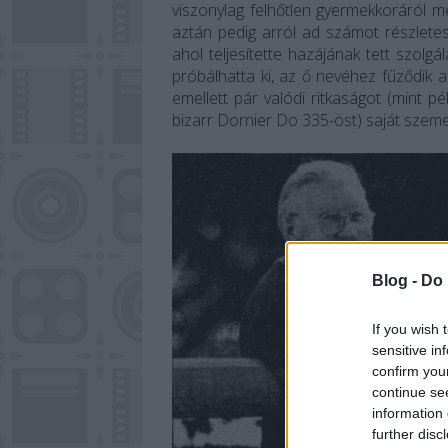
viszonylag felhőtlen gyermekkoráról mes
aztán pedig arról ad számot részletes
ahol teljesítette hazájának tett szolgá
próbálhatta ki, az ő nevéhez fűződik a 
emellett pár valódi ritkaságot (mint 
bizarr Dornier Do 335-öst) saját szemei
Blog -
Do 
If you wish 
sensitive in
confirm you
continue se
information 
further disc