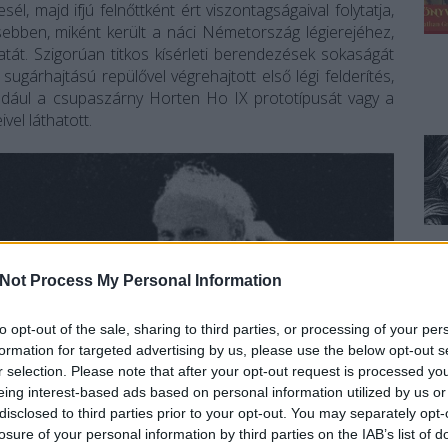
él, majd ifjú felnőttként ért viszontagságaival folytatja,
ebben, miként került a náci Németország légierejéhez,
latát. Szigorúan titkos kísérleti berendezések sokaságát
sugárhajtású repülővel végrehajtott első légi felderítés,
például a csupaszárny Horten Ho IX prototípusát vagy a
vel láthatott.
Not Process My Personal Information
to opt-out of the sale, sharing to third parties, or processing of your per
formation for targeted advertising by us, please use the below opt-out s
r selection. Please note that after your opt-out request is processed y
eing interest-based ads based on personal information utilized by us or
disclosed to third parties prior to your opt-out. You may separately opt-
losure of your personal information by third parties on the IAB’s list of