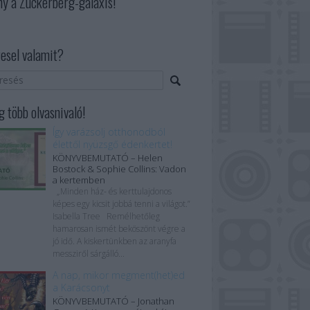
ny a Zuckerberg-galaxis!
esel valamit?
 több olvasnivaló!
Így varázsolj otthonodból
élettől nyüzsgő édenkertet!
KÖNYVBEMUTATÓ – Helen
Bostock & Sophie Collins: Vadon
a kertemben
„Minden ház- és kerttulajdonos
képes egy kicsit jobbá tenni a világot.”
Isabella Tree Remélhetőleg
hamarosan ismét beköszönt végre a
jó idő. A kiskertünkben az aranyfa
messziről sárgálló...
A nap, mikor megment(het)ed
a Karácsonyt
KÖNYVBEMUTATÓ – Jonathan