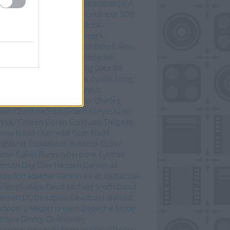
zet kardja
A versengés paradoxonjai
A
zedelem kikötője
A világ története 500
útvonal mentén
Bakancslista –
yarország
Befejezetlen regék
enorról és Középföldéről
Békefi Ákos
efi Tamás
Benczik Vera
Benedek
bolcs
Beren és Lúthien
Big Data
Bill
son
Bjørn Berge
Bolygónk csodái
Bong
zo
Brian Paterson
Cartaphilus
yvkiadó
Chameleon Comix
Charles
win
Christina Scull
Ciceró Könyvstúdió
n Liu
Colleen Doran
Consuelo Delgado
vina Kiadó
Csernobil
Cser Kiadó
llagászat
Csodálatos evolúció
Csősz
ndor
Cullen Bunn
cyberpunk
Cynthia
erson
Dag Olav Hessen
Darwin az
tos forradalmár
Darwin és az ízeltlábúak
yűgöző világa
David Michael Smith
David
ersen
DC
Deadpool
Deadpool-alakulat
dpool a Megtorló ellen
Depeche Mode
ztópia
Dmitry Glukhovsky
kumentumregény
Domján József
Donny