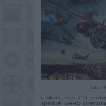
Lukasz K
A háborús veterán 1979 márciusáb
izgalmakban bővelkedő pályafutásán