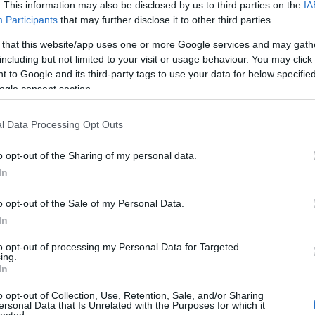
. This information may also be disclosed by us to third parties on the
IA
Participants
that may further disclose it to other third parties.
 that this website/app uses one or more Google services and may gath
including but not limited to your visit or usage behaviour. You may click 
ája, Horst Götz (balra) társaságában (a fényképet
 to Google and its third-party tags to use your data for below specifi
csátotta rendelkezésemre)
ogle consent section.
et kizáróan filmbe illő... Nézzünk erre egy példát! 1942
t kis híján lelőtte egy Spitfire. A pilóta személye csak
l Data Processing Opt Outs
lt ki: I. Pál orosz cár dédunokája volt az, Emanuel
rmekként menekítettek ki feldúlt hazájából az 1917-es
o opt-out of the Sharing of my personal data.
 hercegnek a rossz hírt, miszerint szeretett édesanyja a
In
 önkéntes tartalékos tisztként lépett be a Királyi
l megtudhatjuk, a német gépen tartózkodók kizárólag a
o opt-out of the Sale of my Personal Data.
k túl a kellemetlen találkozást.
In
Cí
to opt-out of processing my Personal Data for Targeted
ing.
100
In
Bir
Ga
o opt-out of Collection, Use, Retention, Sale, and/or Sharing
ersonal Data that Is Unrelated with the Purposes for which it
Akk
lected.