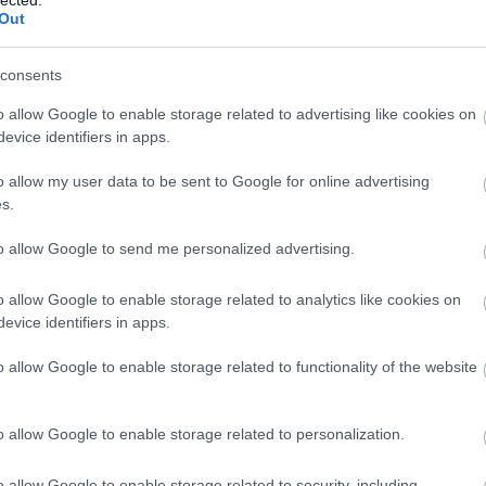
Kal
Out
And
Ann
consents
söt
asz
o allow Google to enable storage related to advertising like cookies on
óce
evice identifiers in apps.
Az 
Ava
o allow my user data to be sent to Google for online advertising
emb
s.
Gör
kív
to allow Google to send me personalized advertising.
fák
föl
o allow Google to enable storage related to analytics like cookies on
pr
evice identifiers in apps.
Hob
kívü
o allow Google to enable storage related to functionality of the website
meg
meg
szi
o allow Google to enable storage related to personalization.
eteg bevetést hajtott végre (fotó: National Air
jel
d Space Museum)
tó 
o allow Google to enable storage related to security, including