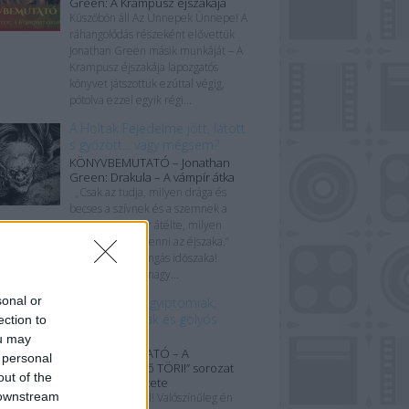
Green: A Krampusz éjszakája
Küszöbön áll Az Ünnepek Ünnepe! A
ráhangolódás részeként elővettük
Jonathan Green másik munkáját – A
Krampusz éjszakája lapozgatós
könyvet játszottuk ezúttal végig,
pótolva ezzel egyik régi...
A Holtak Fejedelme jött, látott
s győzött... vagy mégsem?
KÖNYVBEMUTATÓ – Jonathan
Green: Drakula – A vámpír átka
„Csak az tudja, milyen drága és
becses a szívnek és a szemnek a
pirkadat, aki már átélte, milyen
gyötrelmes tud lenni az éjszaka.”
Ismét itt a borzongás időszaka!
Ezúttal egy régi nagy...
sonal or
Eszeveszett egyiptomiak,
rémes rómaiak és golyós
ection to
görögök
ou may
KÖNYVBEMUTATÓ – A
 personal
„RRRrrrrettentő TÖRI!” sorozat
out of the
első három kötete
 downstream
Csapás a múltból! Valószínűleg én