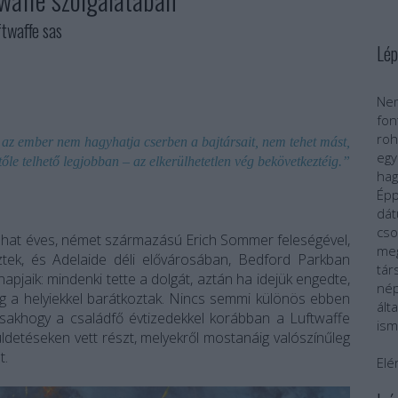
waffe sas
Lép
Nem
fo
roh
 az ember nem hagyhatja cserben a bajtársait, nem tehet mást,
egy
 tőle telhető legjobban – az elkerülhetetlen vég bekövetkeztéig.”
ha
Épp
dát
cs
hat éves, német származású Erich Sommer feleségével,
meg
öztek, és Adelaide déli elővárosában, Bedford Parkban
tár
napjaik: mindenki tette a dolgát, aztán ha idejük engedte,
nép
leg a helyiekkel barátkoztak. Nincs semmi különös ebben
ál
 csakhogy a családfő évtizedekkel korábban a Luftwaffe
ism
üldetéseken vett részt, melyekről mostanáig valószínűleg
t.
Elé