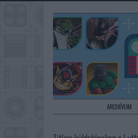
ARCHÍVUM
Titkos küldetéseken a Luft