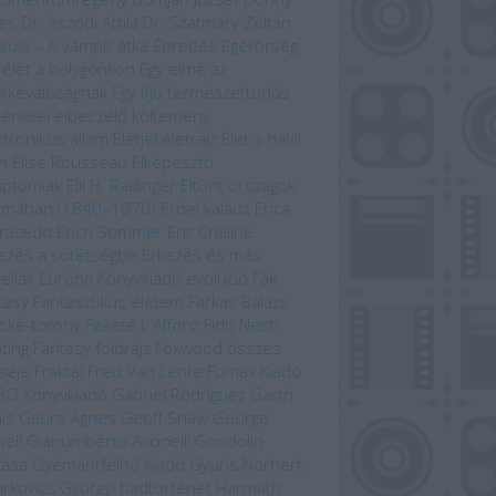
es
Dr. Aszódi Attila
Dr. Szatmáry Zoltán
kula – A vámpír átka
Ébredés
Egérőrség
 élet a bolygónkon
Egy elme az
kkévalóságnak
Egy ifjú természettudós
ténetei
elbeszélő költemény
ktronikus állam
Életjel
életrajz
Élet a halál
n
Élise Rousseau
Elképesztő
iptomiak
Elli H. Radinger
Eltűnt országok
omában (1840–1970)
Erdei kalauz
Erica
racedo
Erich Sommer
Eric Chaline
ezés a sötétségbe
Érkezés és más
ellák
Európa Könyvkiadó
evolúció
Fák
tasy
Fantasztikus életem
Farkas Balázs
ske-torony
Fekete I. Alfonz
Fido Nesti
hting Fantasy
földrajz
Foxwood összes
séje
Fraktál
Fred Van Lente
Fumax Kiadó
BO Könyvkiadó
Gabriel Rodríguez
Garth
is
Gaura Ágnes
Geoff Shaw
George
ell
Gianumberto Accinelli
Gondolin
kása
Gyémántfelhő Kiadó
Gyuris Norbert
rkovics Györgyi
hadtörténet
Harmath