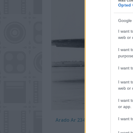
Opted 
Google 
I want t
web or d
I want t
purpose
I want 
I want t
web or d
I want t
or app.
I want t
Arado Ar 234-esekkel hősünk reng
an
I want t