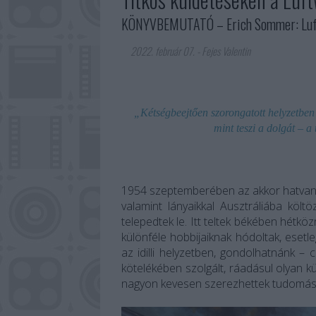
KÖNYVBEMUTATÓ – Erich Sommer: Luft
2022. február 07.
-
Fejes Valentin
„Kétségbeejtően szorongatott helyzetben
mint teszi a dolgát – a
1954 szeptemberében az akkor hatvan
valamint lányaikkal Ausztráliába költ
telepedtek le. Itt teltek békében hétköz
különféle hobbijaiknak hódoltak, eset
az idilli helyzetben, gondolhatnánk –
kötelékében szolgált, ráadásul olyan k
nagyon kevesen szerezhettek tudomás