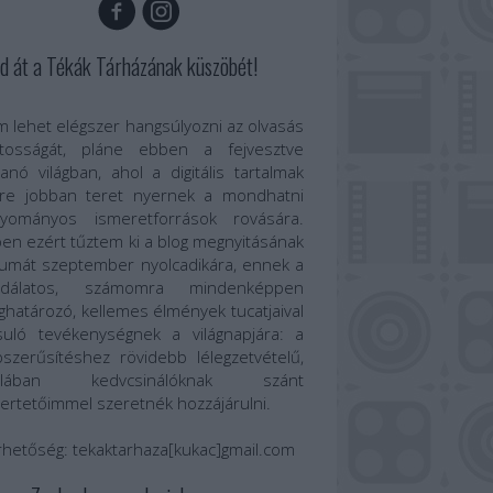
d át a Tékák Tárházának küszöbét!
 lehet elégszer hangsúlyozni az olvasás
ntosságát, pláne ebben a fejvesztve
anó világban, ahol a digitális tartalmak
re jobban teret nyernek a mondhatni
gyományos ismeretforrások rovására.
en ezért tűztem ki a blog megnyitásának
umát szeptember nyolcadikára, ennek a
odálatos, számomra mindenképpen
határozó, kellemes élmények tucatjaival
suló tevékenységnek a világnapjára: a
szerűsítéshez rövidebb lélegzetvételű,
talában kedvcsinálóknak szánt
ertetőimmel szeretnék hozzájárulni.
rhetőség:
tekaktarhaza[kukac]gmail.com