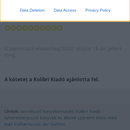
szemérmesek, forgassuk bátran e klassz kis könyv
Data Deletion
Data Access
Privacy Policy
lapjait!
✪✪✪✪✪✪✪✪✪✪
A bemutató eredetileg 2020. május 18-án jelent
meg.
A kötetet a Kolibri Kiadó ajánlotta fel.
Címkék:
természet
könyvbemutató
Kolibri Kiadó
ismeretterjesztő könyvek
Az állatok szerelmi élete
Anke
Kuhl
Katharina von der Gathen