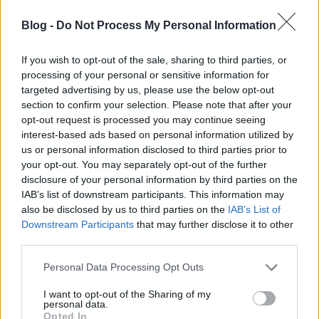
Blog -
Do Not Process My Personal Information
If you wish to opt-out of the sale, sharing to third parties, or
processing of your personal or sensitive information for
targeted advertising by us, please use the below opt-out
section to confirm your selection. Please note that after your
opt-out request is processed you may continue seeing
interest-based ads based on personal information utilized by
us or personal information disclosed to third parties prior to
your opt-out. You may separately opt-out of the further
A természet kedvelőjeként korábban rengeteg
disclosure of your personal information by third parties on the
bizarrnak tűnő szokásról szerezhettem tudomást,
IAB’s list of downstream participants. This information may
also be disclosed by us to third parties on the
IAB’s List of
most mégis olyanokkal bővült a listám, melyekről
Downstream Participants
that may further disclose it to other
nem hallottam azelőtt. A kertünkben gyakran
third parties.
repkedő káposztalepkék hímjei például bűzös
permettel szórják be szívük választottjait, így a
Please note that this website/app uses one or more Google
Personal Data Processing Opt Outs
jövőben senki sem fog igényt tartani rájuk – rajtuk
services and may gather and store information including but
kívül, persze. Micsoda gáláns lovagok! Az alkotók
not limited to your visit or usage behaviour. You may click to
I want to opt-out of the Sharing of my
sokszor humoros hangnemet vettek elő (igaz, a
personal data.
grant or deny consent to Google and its third-party tags to
Opted In