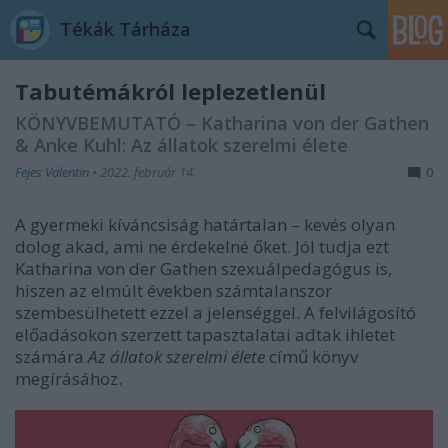
Tékák Tárháza
Tabutémákról leplezetlenül
KÖNYVBEMUTATÓ – Katharina von der Gathen
& Anke Kuhl: Az állatok szerelmi élete
Fejes Valentin
•
2022. február 14.
0
A gyermeki kíváncsiság határtalan – kevés olyan
dolog akad, ami ne érdekelné őket. Jól tudja ezt
Katharina von der Gathen szexuálpedagógus is,
hiszen az elmúlt években számtalanszor
szembesülhetett ezzel a jelenséggel. A felvilágosító
előadásokon szerzett tapasztalatai adtak ihletet
számára
Az állatok szerelmi élete
című könyv
megírásához.