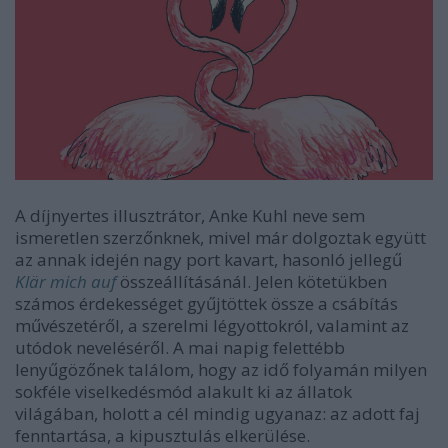
A díjnyertes illusztrátor, Anke Kuhl neve sem
ismeretlen szerzőnknek, mivel már dolgoztak együtt
az annak idején nagy port kavart, hasonló jellegű
Klär mich auf
összeállításánál. Jelen kötetükben
számos érdekességet gyűjtöttek össze a csábítás
művészetéről, a szerelmi légyottokról, valamint az
utódok neveléséről. A mai napig felettébb
lenyűgözőnek találom, hogy az idő folyamán milyen
sokféle viselkedésmód alakult ki az állatok
világában, holott a cél mindig ugyanaz: az adott faj
fenntartása, a kipusztulás elkerülése.