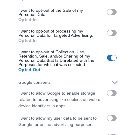
poénok néha eléggé fárasztóak... de hát pont én
use your data for below specified purposes in below Google
beszélek?!), ám a témát tekintve nem ismertek tréfát:
consent section.
I want to opt-out of the Sale of my
egy igazán elismerésre méltó, kendőzetlenül őszinte,
Personal Data.
Opted In
ugyanakkor szakmailag abszolút hiteles
ismeretterjesztő kiadvány lett újabb közös
I want to opt-out of processing my
munkájuk eredménye.
Personal Data for Targeted Advertising.
Opted In
I want to opt-out of Collection, Use,
Retention, Sale, and/or Sharing of my
Personal Data that Is Unrelated with the
Purposes for which it was collected.
Opted Out
Google consents
I want to allow Google to enable storage
related to advertising like cookies on web or
device identifiers in apps.
I want to allow my user data to be sent to
Google for online advertising purposes.