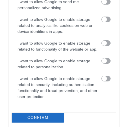
I want to allow Google to send me
personalized advertising.
I want to allow Google to enable storage
related to analytics like cookies on web or
device identifiers in apps.
I want to allow Google to enable storage
related to functionality of the website or app.
I want to allow Google to enable storage
related to personalization.
I want to allow Google to enable storage
related to security, including authentication
functionality and fraud prevention, and other
user protection.
Tegyük félre gátlásainkat! A szaporodás, illetve
annak körülményei ugyanúgy az élet körforgásának
CONFIRM
részei, mint a kevésbé gusztusos emésztés vagy a
szomorú, fájó elmúlás. Ne legyünk hát túlságosan