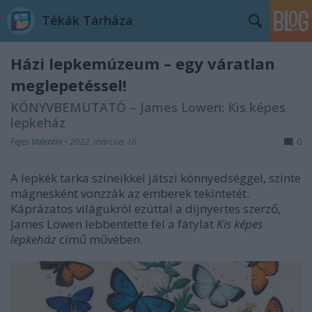
Tékák Tárháza
Házi lepkemúzeum – egy váratlan
meglepetéssel!
KÖNYVBEMUTATÓ – James Lowen: Kis képes
lepkeház
Fejes Valentin
•
2022. március 16.
0
A lepkék tarka színeikkel játszi könnyedséggel, szinte
mágnesként vonzzák az emberek tekintetét.
Káprázatos világukról ezúttal a díjnyertes szerző,
James Lowen lebbentette fel a fátylat
Kis képes
lepkeház
című művében.