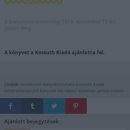
✪✪✪✪✪✪✪✪✪✪
A bemutató eredetileg 2019. november 11-én
jelent meg.
A könyvet a Kossuth Kiadó ajánlotta fel.
Címkék:
természet
könyvbemutató
Kossuth Kiadó
ismeretterjesztő könyvek
Kis képes lepkeház
James Lowen
Ajánlott bejegyzések: