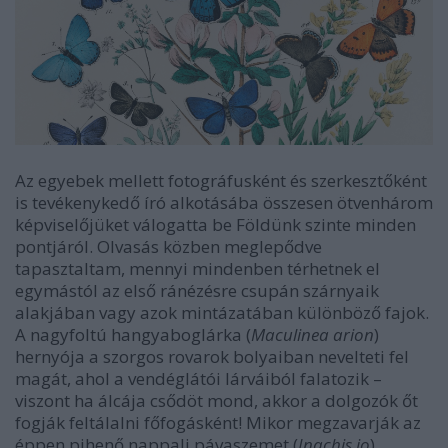
Az egyebek mellett fotográfusként és szerkesztőként
is tevékenykedő író alkotásába összesen ötvenhárom
képviselőjüket válogatta be Földünk szinte minden
pontjáról. Olvasás közben meglepődve
tapasztaltam, mennyi mindenben térhetnek el
egymástól az első ránézésre csupán szárnyaik
alakjában vagy azok mintázatában különböző fajok.
A nagyfoltú hangyaboglárka (
Maculinea arion
)
hernyója a szorgos rovarok bolyaiban nevelteti fel
magát, ahol a vendéglátói lárváiból falatozik –
viszont ha álcája csődöt mond, akkor a dolgozók őt
fogják feltálalni főfogásként! Mikor megzavarják az
éppen pihenő nappali pávaszemet (
Inachis io
),