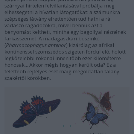
szárnyai hirtelen felvillantásával próbálja meg
elhessegetni a hívatlan látogatókat: a számunkra
szépséges látvány elrettentően tud hatni a rá
vadászó ragadozókra, mivel bennük azt a
benyomást keltheti, mintha egy bagollyal néznének
farkasszemet. A madagaszkári boszinkó
(
Pharmacophagus antenor
) kizárólag az afrikai
kontinenssel szomszédos szigeten fordul elő, holott
legközelebbi rokonai innen több ezer kilométerre
honosak... Akkor mégis hogyan került oda? Ez a
felettébb rejtélyes eset máig megoldatlan talány
szakértői körökben.