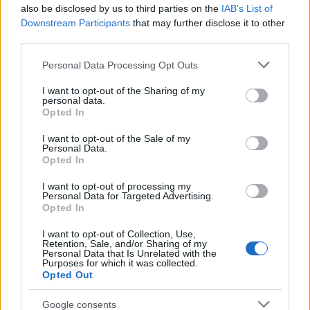
also be disclosed by us to third parties on the
IAB’s List of
Downstream Participants
that may further disclose it to other
third parties.
Please note that this website/app uses one or more Google
Personal Data Processing Opt Outs
services and may gather and store information including but
Rőt rádzsalepke (
Charaxes bernardus
) & apolló-
not limited to your visit or usage behaviour. You may click to
I want to opt-out of the Sharing of my
personal data.
lepke (
Parnassius apollo
) – kép forrása: Amazon
grant or deny consent to Google and its third-party tags to
Opted In
UK
use your data for below specified purposes in below Google
consent section.
I want to opt-out of the Sale of my
Personal Data.
Opted In
I want to opt-out of processing my
Personal Data for Targeted Advertising.
Opted In
I want to opt-out of Collection, Use,
Retention, Sale, and/or Sharing of my
Personal Data that Is Unrelated with the
Purposes for which it was collected.
Opted Out
Google consents