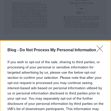
Bíborfoltos majomlepke (
Papilio
vagy
Heraclides
anchisiades
) & Ulysses pillangó (
Papilio ulysses
) –
Blog -
Do Not Process My Personal Information
kép forrása: Amazon UK
If you wish to opt-out of the sale, sharing to third parties, or
processing of your personal or sensitive information for
targeted advertising by us, please use the below opt-out
section to confirm your selection. Please note that after your
opt-out request is processed you may continue seeing
interest-based ads based on personal information utilized by
us or personal information disclosed to third parties prior to
your opt-out. You may separately opt-out of the further
disclosure of your personal information by third parties on the
IAB’s list of downstream participants. This information may