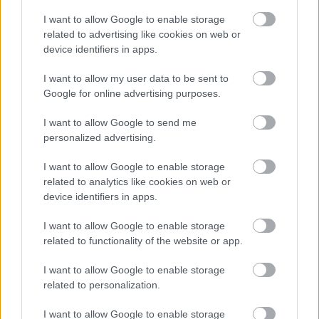
I want to allow Google to enable storage
related to advertising like cookies on web or
device identifiers in apps.
Spanyol farkasalmalepke (
Zerynthia rumina
) &
sáfránylepke (
Colias croceus
) – kép forrása:
I want to allow my user data to be sent to
Amazon UK
Google for online advertising purposes.
Mint az kiderülhetett a bemutató címéből, ez a kötet
I want to allow Google to send me
jóval több egy egyszerű könyvnél – ha úgy tartja
personalized advertising.
kedvünk, akár otthonunk díszévé is varázsolhatjuk a
kiadványt! A szaggatott vonalak mentén a felesleges
I want to allow Google to enable storage
részeket leválasztva lepkéink szinte kiemelkednek a
related to analytics like cookies on web or
lapokból. Nekem nem volt szívem ilyesmit tenni, de
device identifiers in apps.
az alább linkelt videót végignézve már el tudjuk
I want to allow Google to enable storage
képzelni, miként festhet a végeredmény a
related to functionality of the website or app.
valóságban.
I want to allow Google to enable storage
related to personalization.
I want to allow Google to enable storage