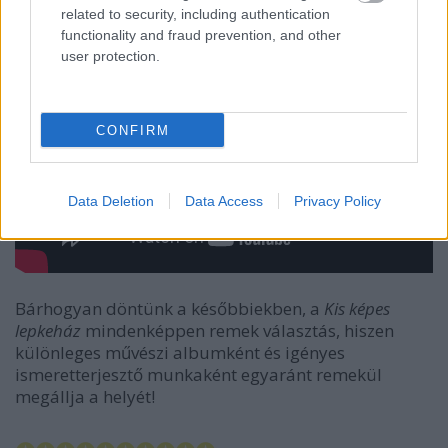
related to security, including authentication
functionality and fraud prevention, and other
user protection.
CONFIRM
Data Deletion
Data Access
Privacy Policy
Bárhogyan döntünk a későbbiekben, a
Kis képes
lepkeház
mindenképpen remek választás, hiszen
különleges művészi albumként és igényes
ismeretterjesztő munkaként egyaránt remekül
megállja a helyét!