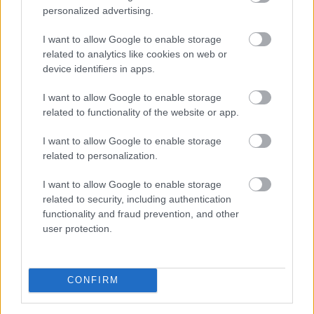
personalized advertising.
– Hú, akarom mondani...
I want to allow Google to enable storage
related to analytics like cookies on web or
– Soha! – kiáltott fel az
device identifiers in apps.
asztrobiológus. – A paleontológiai
I want to allow Google to enable storage
leletek nem utalnak ilyen változásra.
related to functionality of the website or app.
Pedig ha nem volna iránya az
evolúciónak, és minden a véletlentől
I want to allow Google to enable storage
related to personalization.
és a természetes kiválasztástól
függene, akkor ilyen változás már
I want to allow Google to enable storage
elkerülhetetlenül történt volna.
related to security, including authentication
functionality and fraud prevention, and other
Annak a valószínűsége, hogy egy
user protection.
csúszómászó emlőssé fejlődjön
ugyanannyi, mint hogy egy emlős
csúszómászóvá alakuljon. De a tény,
CONFIRM
hogy az evolúció csak egy irányba