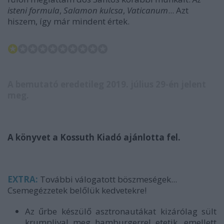
isteni formula
,
Salamon kulcsa
,
Vaticanum
... Azt
hiszem, így már mindent értek.
✪
✪✪✪✪✪✪✪✪✪
A bemutató eredetileg 2019. július 29-én jelent
meg.
A könyvet a Kossuth Kiadó ajánlotta fel.
EXTRA:
További válogatott böszmeségek...
Csemegézzetek belőlük kedvetekre!
Az űrbe készülő asztronautákat kizárólag sült
krumplival meg hamburgerrel etetik, emellett