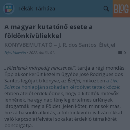
Tékák Tárháza
A magyar kutatónő esete a
földönkívüliekkel
KÖNYVBEMUTATÓ – J. R. dos Santos: Életjel
Fejes Valentin
•
2022. április 01.
0
„Véletlenek márpedig nincsenek!”
, tartja a régi mondás.
Épp akkor került kezeim ügyébe José Rodrigues dos
Santos legújabb könyve, az
Életjel
, miközben
a
Live
Science
honlapján szokatlan kérdőívet tettek közzé
:
ebben afelől érdeklődnek, hogy a kitöltők mitévők
lennének, ha egy nap tényleg értelmes űrlények
látogatnák meg a Földet. Jelen kötet, mint sok más,
hozzá hasonló alkotás, a földönkívüli civilizációkkal
való kapcsolatfelvétel sokakat érdeklő témakörét
boncolgatja.