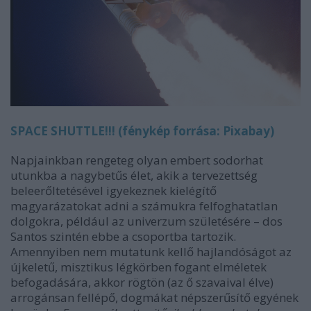
SPACE SHUTTLE!!! (fénykép forrása: Pixabay)
Napjainkban rengeteg olyan embert sodorhat
utunkba a nagybetűs élet, akik a tervezettség
beleerőltetésével igyekeznek kielégítő
magyarázatokat adni a számukra felfoghatatlan
dolgokra, például az univerzum születésére – dos
Santos szintén ebbe a csoportba tartozik.
Amennyiben nem mutatunk kellő hajlandóságot az
újkeletű, misztikus légkörben fogant elméletek
befogadására, akkor rögtön (az ő szavaival élve)
arrogánsan fellépő, dogmákat népszerűsítő egyének