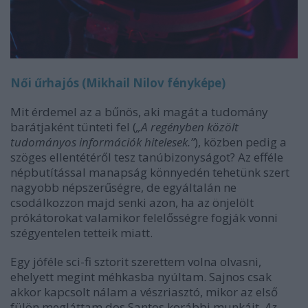
Női űrhajós (Mikhail Nilov fényképe)
Mit érdemel az a bűnös, aki magát a tudomány
barátjaként tünteti fel (
„A regényben közölt
tudományos információk hitelesek.”
), közben pedig a
szöges ellentétéről tesz tanúbizonyságot? Az efféle
népbutítással manapság könnyedén tehetünk szert
nagyobb népszerűségre, de egyáltalán ne
csodálkozzon majd senki azon, ha az önjelölt
prókátorokat valamikor felelősségre fogják vonni
szégyentelen tetteik miatt.
Egy jóféle sci-fi sztorit szerettem volna olvasni,
ehelyett megint méhkasba nyúltam. Sajnos csak
akkor kapcsolt nálam a vészriasztó, mikor az első
fülön megláttam dos Santos korábbi munkáit.
Az