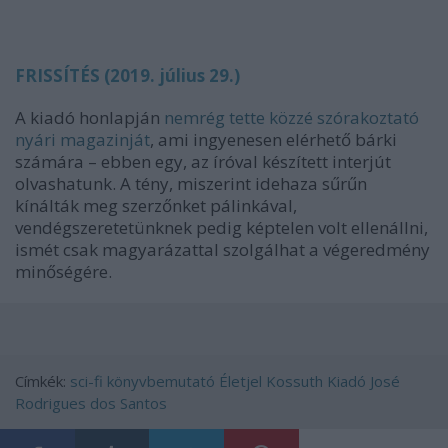
FRISSÍTÉS (2019. július 29.)
A kiadó honlapján
nemrég tette közzé szórakoztató
nyári magazinját
, ami ingyenesen elérhető bárki
számára – ebben egy, az íróval készített interjút
olvashatunk. A tény, miszerint idehaza sűrűn
kínálták meg szerzőnket pálinkával,
vendégszeretetünknek pedig képtelen volt ellenállni,
ismét csak magyarázattal szolgálhat a végeredmény
minőségére.
Címkék:
sci-fi
könyvbemutató
Életjel
Kossuth Kiadó
José
Rodrigues dos Santos