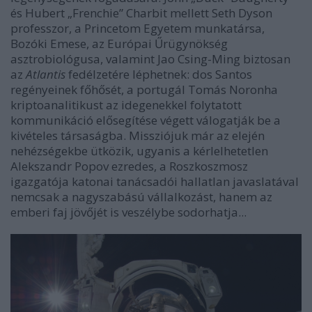
és Hubert „Frenchie” Charbit mellett Seth Dyson
professzor, a Princetom Egyetem munkatársa,
Bozóki Emese, az Európai Űrügynökség
asztrobiológusa, valamint Jao Csing-Ming biztosan
az
Atlantis
fedélzetére léphetnek: dos Santos
regényeinek főhősét, a portugál Tomás Noronha
kriptoanalitikust az idegenekkel folytatott
kommunikáció elősegítése végett válogatják be a
kivételes társaságba. Missziójuk már az elején
nehézségekbe ütközik, ugyanis a kérlelhetetlen
Alekszandr Popov ezredes, a Roszkoszmosz
igazgatója katonai tanácsadói hallatlan javaslatával
nemcsak a nagyszabású vállalkozást, hanem az
emberi faj jövőjét is veszélybe sodorhatja...