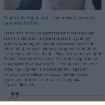
Foghatod a fejed, José... Van miért! (Leonardo
Cendamo fotója)
Szánalmas módon a párbeszédek kimenetelének
számára kedvező irányba terelésével ugyanígy
trükközik: a magatehetetlen szerencsétlenekként
feltüntetett tudósok fejébe önös gondolatait ülteti,
szájukba saját szavait adja. Egy alkalommal például
Tomás Dyson professzorral folytatott szópárbajt a
világegyetem keletkezéséről... Kitaláljátok, mi lett a
vége? Na? Úgy van, a dicsőséges felvilágosult
fantasztikus érvelésének köszönhetően fényes
győzelmet aratott a maradi elmék gonosz
képviselője felett!