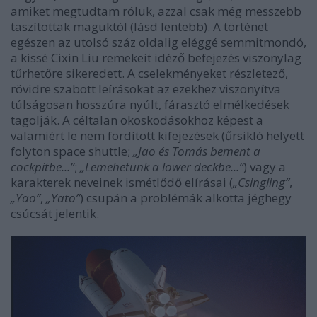
amiket megtudtam róluk, azzal csak még messzebb
taszítottak maguktól (lásd lentebb). A történet
egészen az utolsó száz oldalig eléggé semmitmondó,
a kissé Cixin Liu remekeit idéző befejezés viszonylag
tűrhetőre sikeredett. A cselekményeket részletező,
rövidre szabott leírásokat az ezekhez viszonyítva
túlságosan hosszúra nyúlt, fárasztó elmélkedések
tagolják. A céltalan okoskodásokhoz képest a
valamiért le nem fordított kifejezések (űrsikló helyett
folyton space shuttle;
„Jao és Tomás bement a
cockpitbe...”
;
„Lemehetünk a lower deckbe...”
) vagy a
karakterek neveinek ismétlődő elírásai (
„Csingling”
,
„Yao”
,
„Yato”
) csupán a problémák alkotta jéghegy
csúcsát jelentik.