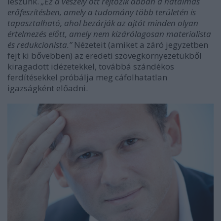
leszünk.
„Ez a veszély ott rejtőzik abban a hatalmas
erőfeszítésben, amely a tudomány több területén is
tapasztalható, ahol bezárják az ajtót minden olyan
értelmezés előtt, amely nem kizárólagosan materialista
és redukcionista.”
Nézeteit (amiket a záró jegyzetben
fejt ki bővebben) az eredeti szövegkörnyezetükből
kiragadott idézetekkel, továbbá szándékos
ferdítésekkel próbálja meg cáfolhatatlan
igazságként előadni.