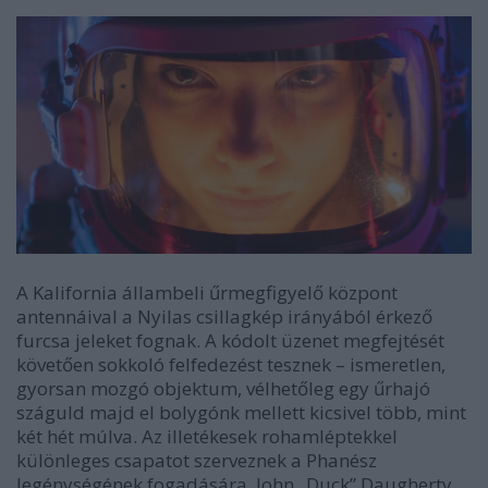
A Kalifornia állambeli űrmegfigyelő központ
antennáival a Nyilas csillagkép irányából érkező
furcsa jeleket fognak. A kódolt üzenet megfejtését
követően sokkoló felfedezést tesznek – ismeretlen,
gyorsan mozgó objektum, vélhetőleg egy űrhajó
száguld majd el bolygónk mellett kicsivel több, mint
két hét múlva. Az illetékesek rohamléptekkel
különleges csapatot szerveznek a Phanész
legénységének fogadására. John „Duck” Daugherty