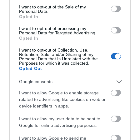
consent section.
hal kétéltűvé, egy kétéltű hüllővé, egy
I want to opt-out of the Sale of my
Personal Data.
hüllő pedig madárrá vagy emlőssé.
Opted In
Minden meghatározott irány nélkül,
I want to opt-out of processing my
véletlenszerűen és az alkalomnak
Personal Data for Targeted Advertising.
Opted In
megfelelően történik.
I want to opt-out of Collection, Use,
Retention, Sale, and/or Sharing of my
Personal Data that Is Unrelated with the
– Igen.
Purposes for which it was collected.
Opted Out
– De Tomás, megtörtént-e valamikor,
Google consents
hogy egy madár vagy egy emlős
I want to allow Google to enable storage
csúszómászóvá alakult? Megtörtént-e
related to advertising like cookies on web or
valamikor, hogy egy kétéltű hallá
device identifiers in apps.
alakult?
I want to allow my user data to be sent to
Google for online advertising purposes.
Tomás a fejét vakarta.
I want to allow Google to send me