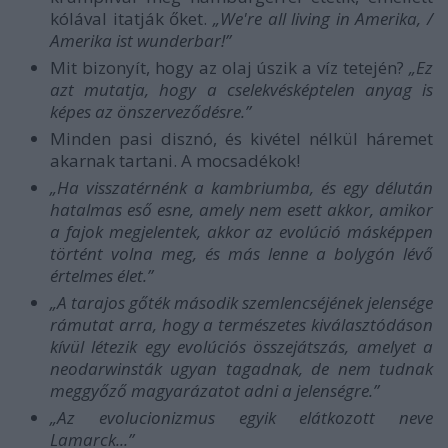
kólával itatják őket.
„We're all living in Amerika, /
Amerika ist wunderbar!”
Mit bizonyít, hogy az olaj úszik a víz tetején?
„Ez
azt mutatja, hogy a cselekvésképtelen anyag is
képes az önszerveződésre.”
Minden pasi disznó, és kivétel nélkül háremet
akarnak tartani. A mocsadékok!
„Ha visszatérnénk a kambriumba, és egy délután
hatalmas eső esne, amely nem esett akkor, amikor
a fajok megjelentek, akkor az evolúció másképpen
történt volna meg, és más lenne a bolygón lévő
értelmes élet.”
„A tarajos gőték második szemlencséjének jelensége
rámutat arra, hogy a természetes kiválasztódáson
kívül létezik egy evolúciós összejátszás, amelyet a
neodarwinsták ugyan tagadnak, de nem tudnak
meggyőző magyarázatot adni a jelenségre.”
„Az evolucionizmus egyik elátkozott neve
Lamarck...”