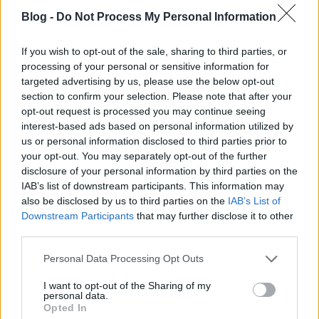
Blog -
Do Not Process My Personal Information
Az asztrofizikus magasba emelte a
kezét, jelezve, hogy megadja magát.
If you wish to opt-out of the sale, sharing to third parties, or
processing of your personal or sensitive information for
– Ön nyert, Tom.
targeted advertising by us, please use the below opt-out
section to confirm your selection. Please note that after your
opt-out request is processed you may continue seeing
Fogadni mernék rá, hogy derekasan küzdő
interest-based ads based on personal information utilized by
prófétáink ezt az utolsó mondatot akarják hallani
us or personal information disclosed to third parties prior to
minden egyes vitájuk végén...
*mély sóhaj*
Nézzünk
your opt-out. You may separately opt-out of the further
meg egy másik esetet!
disclosure of your personal information by third parties on the
IAB’s list of downstream participants. This information may
also be disclosed by us to third parties on the
IAB’s List of
Downstream Participants
that may further disclose it to other
third parties.
Az élet ugyanúgy fejlődhet ebbe, mint
Please note that this website/app uses one or more Google
Personal Data Processing Opt Outs
services and may gather and store information including but
abba az irányba, minden esetleges, és
not limited to your visit or usage behaviour. You may click to
I want to opt-out of the Sharing of my
a körülményektől függ. Például egy
personal data.
grant or deny consent to Google and its third-party tags to
Opted In
gerinctelen állat átalakul hallá, egy
use your data for below specified purposes in below Google