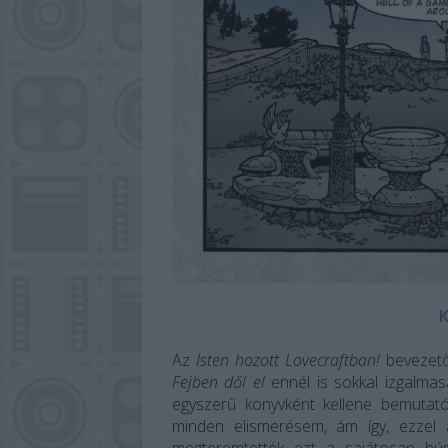
K
Az
Isten hozott Lovecraftban!
bevezetők
Fejben dől el
ennél is sokkal izgalmasa
egyszerű könyvként kellene bemutat
minden elismerésem, ám így, ezzel