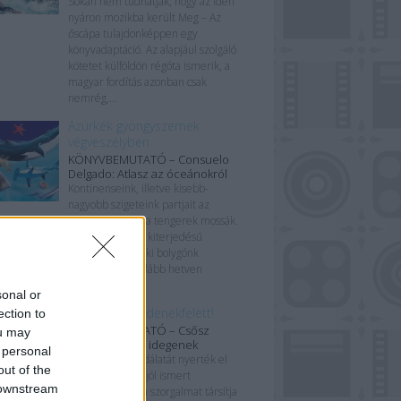
Sokan nem tudhatják, hogy az idén
nyáron mozikba került Meg – Az
őscápa tulajdonképpen egy
könyvadaptáció. Az alapjául szolgáló
kötetet külföldön régóta ismerik, a
magyar fordítás azonban csak
nemrég,...
Azúrkék gyöngyszemek
végveszélyben
KÖNYVBEMUTATÓ – Consuelo
Delgado: Atlasz az óceánokról
Kontinenseink, illetve kisebb-
nagyobb szigeteink partjait az
óceánokon kívül a tengerek mossák.
Ezek a hatalmas kiterjedésű
életterek teszik ki bolygónk
felszínének legalább hetven
százalékát, így...
sonal or
A kolónia mindenekfelett!
ection to
KÖNYVBEMUTATÓ – Csősz
ou may
Sándor: A földi idegenek
 personal
Számos nép csodálatát nyerték el
out of the
szerte a Földön, jól ismert
 downstream
közmondásunk a szorgalmat társítja