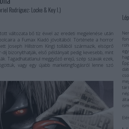
el Rodríguez: Locke & Key I.)
Lép
Nem
ott változata bő tíz évvel az eredeti megjelenése után
fo
 polcaira a Fumax Kiadó jóvoltából. Története a horror
roh
tett Joseph Hillstrom King) tollából származik, elsöprő
egy
r-díj bizonyíthatják, első példányait pedig kevesebb, mint
ha
ták. Tagadhatatlanul meggyőző erejű, szép szavak ezek,
Épp
göttük, vagy egy újabb marketingfogásról lenne szó
dát
cs
meg
tár
nép
ál
ism
Elé