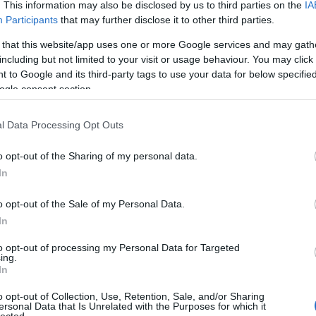
. This information may also be disclosed by us to third parties on the
IA
Participants
that may further disclose it to other third parties.
 that this website/app uses one or more Google services and may gath
including but not limited to your visit or usage behaviour. You may click 
 to Google and its third-party tags to use your data for below specifi
ogle consent section.
l Data Processing Opt Outs
o opt-out of the Sharing of my personal data.
In
Cí
o opt-out of the Sale of my Personal Data.
100
In
Bir
Ga
to opt-out of processing my Personal Data for Targeted
ing.
Akk
In
Kal
And
o opt-out of Collection, Use, Retention, Sale, and/or Sharing
Ann
ersonal Data that Is Unrelated with the Purposes for which it
lected.