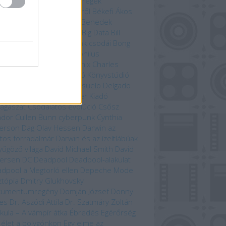
yarország
Befejezetlen regék
enorról és Középföldéről
Békefi Ákos
efi Tamás
Benczik Vera
Benedek
bolcs
Beren és Lúthien
Big Data
Bill
son
Bjørn Berge
Bolygónk csodái
Bong
zo
Brian Paterson
Cartaphilus
yvkiadó
Chameleon Comix
Charles
win
Christina Scull
Ciceró Könyvstúdió
n Liu
Colleen Doran
Consuelo Delgado
vina Kiadó
Csernobil
Cser Kiadó
llagászat
Csodálatos evolúció
Csősz
ndor
Cullen Bunn
cyberpunk
Cynthia
erson
Dag Olav Hessen
Darwin az
tos forradalmár
Darwin és az ízeltlábúak
yűgöző világa
David Michael Smith
David
ersen
DC
Deadpool
Deadpool-alakulat
dpool a Megtorló ellen
Depeche Mode
ztópia
Dmitry Glukhovsky
kumentumregény
Domján József
Donny
es
Dr. Aszódi Attila
Dr. Szatmáry Zoltán
kula – A vámpír átka
Ébredés
Egérőrség
 élet a bolygónkon
Egy elme az