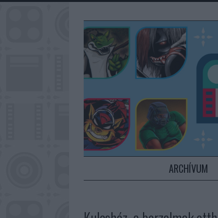
ARCHÍVUM
Kulcsház, a borzalmak ott