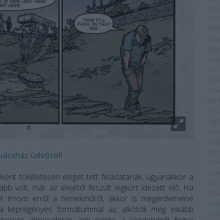
örö
tör
Ele
utá
egy
ny
Car
Érk
nov
fan
Fec
Fig
me
GA
Enn
ulcsház üdvözöl!
Orw
bu
ént tökéletesen eleget tett feladatának, ugyanakkor a
Gyu
bb volt, már az elejétől feszült légkört idézett elő. Ha
Dáv
ót írnom erről a remekműről, akkor is megérdemelné
Hel
 a képregényes formátummal az alkotók még inkább
Hel