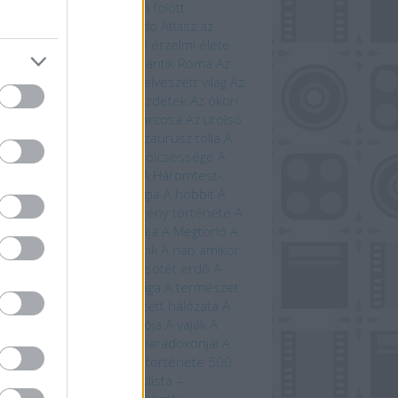
étben
Árnyék Innsmouth fölött
trofizika
Athenaeum Kiadó
Atlasz az
ánokról
Avatar
Az állatok érzelmi élete
állatok szerelmi élete
Az antik Róma
Az
tar világa
Az élet fája
Az elveszett világ
Az
eriség története – A kezdetek
Az ókori
ögország
Az országút harcosa
Az utolsó
ánság
Az út vége
A dinoszaurusz tolla
A
 titkos élete
A farkasok bölcsessége
A
di idegenek
A halál vége
A Háromtest-
obléma
A háromtest-trilógia
A hobbit
A
bit művészete
A képregény története
A
lálló
A Krampusz éjszakája
A Megtorló
A
vetés ideje
A mi bolygónk
A nap amikor
történik
A nulladik év
A sötét erdő
A
lmarilok
A temetők élővilága
A természet
beszéde
A természet rejtett hálózata
A
úrnője
A Tűzhegy varázslója
A vaják
A
zet kardja
A versengés paradoxonjai
A
zedelem kikötője
A világ története 500
útvonal mentén
Bakancslista –