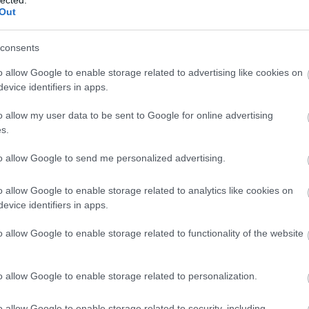
söt
Out
asz
óce
consents
Az 
Ava
o allow Google to enable storage related to advertising like cookies on
emb
Gyászol a család
evice identifiers in apps.
Gör
kív
o allow my user data to be sent to Google for online advertising
fák
s.
föl
pr
to allow Google to send me personalized advertising.
Hob
kívü
o allow Google to enable storage related to analytics like cookies on
meg
evice identifiers in apps.
meg
szi
o allow Google to enable storage related to functionality of the website
jel
tó 
vég
o allow Google to enable storage related to personalization.
ves
vas
o allow Google to enable storage related to security, including