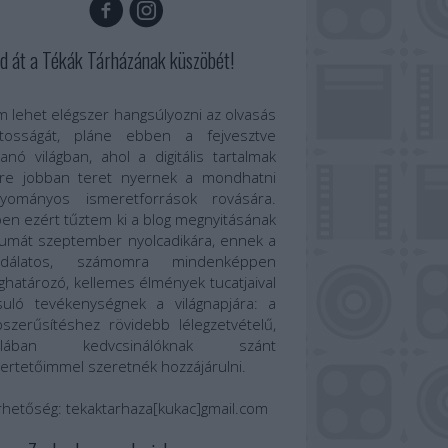
d át a Tékák Tárházának küszöbét!
 lehet elégszer hangsúlyozni az olvasás
ntosságát, pláne ebben a fejvesztve
anó világban, ahol a digitális tartalmak
re jobban teret nyernek a mondhatni
gyományos ismeretforrások rovására.
en ezért tűztem ki a blog megnyitásának
umát szeptember nyolcadikára, ennek a
odálatos, számomra mindenképpen
határozó, kellemes élmények tucatjaival
suló tevékenységnek a világnapjára: a
szerűsítéshez rövidebb lélegzetvételű,
talában kedvcsinálóknak szánt
ertetőimmel szeretnék hozzájárulni.
rhetőség:
tekaktarhaza[kukac]gmail.com