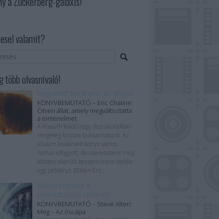
ny a Zuckerberg-galaxis!
esel valamit?
 több olvasnivaló!
Megvetett barátaink, az állatok
KÖNYVBEMUTATÓ – Eric Chaline:
Ötven állat, amely megváltoztatta
a történelmet
A Kossuth Kiadó nagy őszi akciójában
rengeteg kincsre bukkanhatunk. Az
általam kiszemelt könyv sajnos
hamar elfogyott, de szerencsére még
időben sikerült beszereznem belőle
egy példányt. Ebben Eric...
Mélyből támad a
prehisztorikus rettenet!
KÖNYVBEMUTATÓ – Steve Alten:
Meg – Az őscápa