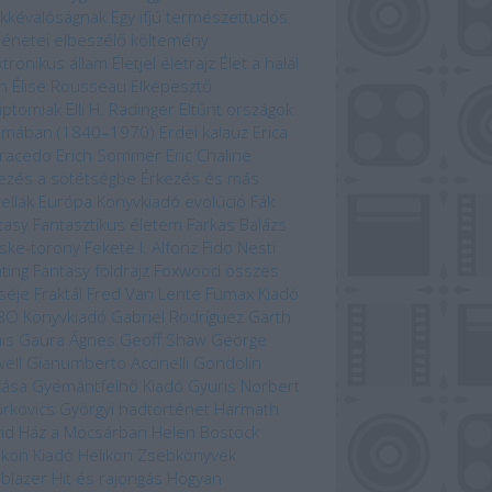
kkévalóságnak
Egy ifjú természettudós
ténetei
elbeszélő költemény
ktronikus állam
Életjel
életrajz
Élet a halál
n
Élise Rousseau
Elképesztő
iptomiak
Elli H. Radinger
Eltűnt országok
omában (1840–1970)
Erdei kalauz
Erica
racedo
Erich Sommer
Eric Chaline
ezés a sötétségbe
Érkezés és más
ellák
Európa Könyvkiadó
evolúció
Fák
tasy
Fantasztikus életem
Farkas Balázs
ske-torony
Fekete I. Alfonz
Fido Nesti
hting Fantasy
földrajz
Foxwood összes
séje
Fraktál
Fred Van Lente
Fumax Kiadó
BO Könyvkiadó
Gabriel Rodríguez
Garth
is
Gaura Ágnes
Geoff Shaw
George
ell
Gianumberto Accinelli
Gondolin
kása
Gyémántfelhő Kiadó
Gyuris Norbert
rkovics Györgyi
hadtörténet
Harmath
id
Ház a Mocsárban
Helen Bostock
ikon Kiadó
Helikon Zsebkönyvek
lblazer
Hit és rajongás
Hogyan