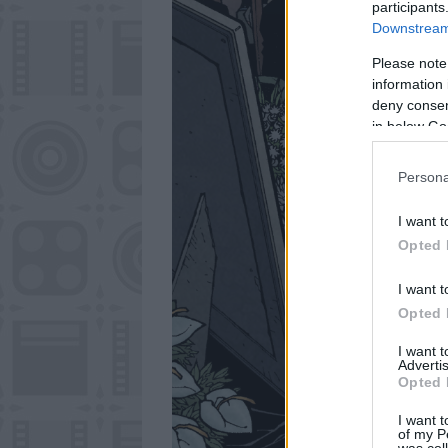
participants
Downstream 
Please note
information 
deny consent
in below Go
Persona
I want t
Opted 
I want t
Opted 
I want 
Advertis
Opted 
I want t
of my P
was col