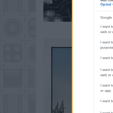
Opted 
Google 
I want t
web or d
I want t
purpose
I want 
I want t
web or d
I want t
or app.
I want t
I want t