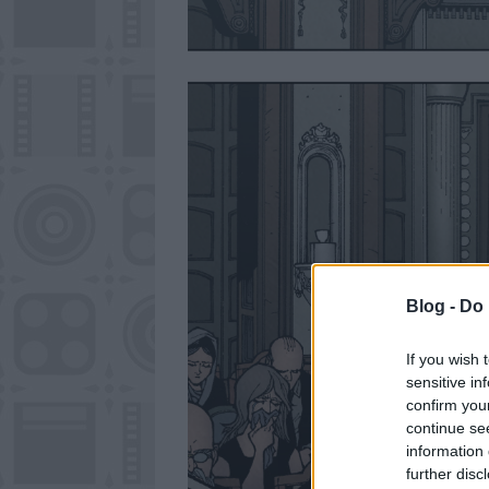
Blog -
Do 
If you wish 
sensitive in
confirm you
continue se
information 
further disc