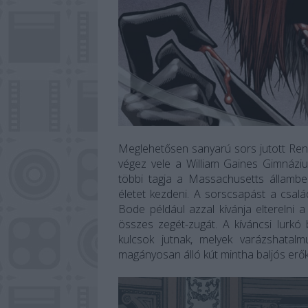
Meglehetősen sanyarú sors jutott Rend
végez vele a William Gaines Gimnáziu
többi tagja a Massachusetts állambeli
életet kezdeni. A sorscsapást a csal
Bode például azzal kívánja elterelni 
összes zegét-zugát. A kíváncsi lurkó 
kulcsok jutnak, melyek varázshatalm
magányosan álló kút mintha baljós erő