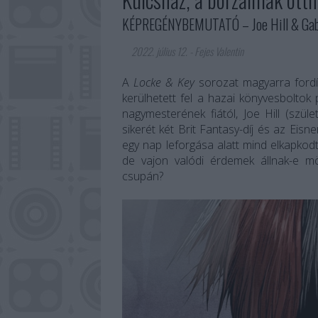
KÉPREGÉNYBEMUTATÓ – Joe Hill & Gabri
2022. július 12.
-
Fejes Valentin
A
Locke & Key
sorozat magyarra fordít
kerülhetett fel a hazai könyvesboltok
nagymesterének fiától, Joe Hill (szüle
sikerét két Brit Fantasy-díj és az Eisne
egy nap leforgása alatt mind elkapkod
de vajon valódi érdemek állnak-e mö
csupán?