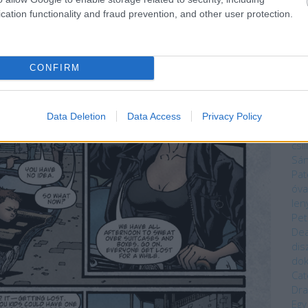
Mag
cation functionality and fraud prevention, and other user protection.
Núm
Bék
Sza
Bry
CONFIRM
Da
Kön
Dar
Cixi
Data Deletion
Data Access
Privacy Policy
Cor
csi
Sá
Pat
óva
len
Pet
Dea
dis
do
Cat
Dra
Egy