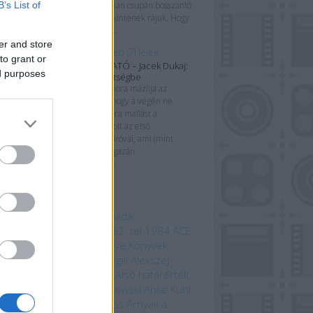
B’s List of
hozzájuk, ám sokan csupán bosszantó
kártevőkként tekintenek rájuk. Hogy
kikről is van szó...
er and store
Gép testben ép (?) lélek
to grant or
KÖNYVBEMUTATÓ – Jacek Dukaj:
ed purposes
Érkezés a sötétségbe
„Nem lehet akkora mázlija az
emberiségnek, hogy a végén ne
kapjunk egy jókora maflást a
pofánkba.” Ez volt az első
találkozásom az íróval, ami (mint
utólag kiderült) igazán
emlékezetesre...
mkék
 beszédes tárgy a Harmadik
odalomból
1152. ősz
1152. tél
1984
ACE
mebooks
Adam Bray
Agave Könyvek
ord Kiadó
Alastair Fothergill
Alekszej
ugin
Allansia bérgyilkosai
Alsó határérték
i Ewington
Andrzej Sapkowski
Anke Kuhl
a Claybourne
Arany János
Árnyak a