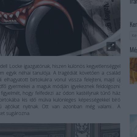
Irá
Ker
Még
ell Locke igazgatónak, hiszen különös kegyetlenséggel
m egyik néhai tanulója. A tragédiát követően a család
 elhagyatott birtokukra vonul vissza felejteni, majd új
ádfő gyermekei a maguk módján igyekeznek feldolgozni:
a figyelmét, hogy felfedezi az ódon kastélynak tűnő ház
birtokába kis idő múlva különleges képességekkel bíró
ú ajtókat nyitnak. Ott van azonban még valami... A
ket sugározna.