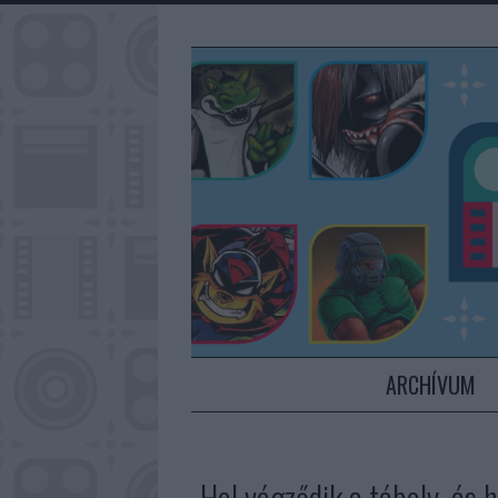
ARCHÍVUM
„Hol végződik a téboly, és 