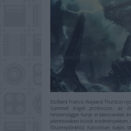
Elsőként Francis Wayland Thurston ny
Gammell Angell professzor, az ősi
hirtelenséggel hunyt el kilencvenkét 
jelentésekben közölt eredményekben, 
főszereplőnkhöz hasonlóan baljós tit