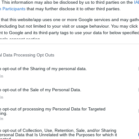
. This information may also be disclosed by us to third parties on the
IA
Participants
that may further disclose it to other third parties.
 that this website/app uses one or more Google services and may gath
including but not limited to your visit or usage behaviour. You may click 
rációja a
Cthulhu hívása
című történethez
 to Google and its third-party tags to use your data for below specifi
ogle consent section.
er sorsát követhetjük nyomon. Ifjú felfedezőnk rajong a
t, ezért nagykorúvá válását az új-anglai városokat érintő
l Data Processing Opt Outs
. Innsmouth különösen felkeltette az érdeklődését,
ott a hajdan szebb napokat látott kikötővárosról. Mikor
o opt-out of the Sharing of my personal data.
folt csotrogányán, akkor még aligha sejthette, hogy
In
ért... Csakugyan lenne hát valóságalapja a rossznyelvű
apitány szentségtelen alkujáról szóló rémmesének meg
o opt-out of the Sale of my Personal Data.
yolásának?
In
Cí
to opt-out of processing my Personal Data for Targeted
100
ing.
In
Bir
Ga
o opt-out of Collection, Use, Retention, Sale, and/or Sharing
Akk
ersonal Data that Is Unrelated with the Purposes for which it
Kal
lected.