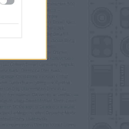
zedelem kikötője
A világ története 500
útvonal mentén
Bakancslista –
yarország
Befejezetlen regék
enorról és Középföldéről
Békefi Ákos
efi Tamás
Benczik Vera
Benedek
bolcs
Beren és Lúthien
Big Data
Bill
son
Bjørn Berge
Bolygónk csodái
Bong
zo
Brian Paterson
Cartaphilus
yvkiadó
Chameleon Comix
Charles
win
Christina Scull
Ciceró Könyvstúdió
n Liu
Colleen Doran
Consuelo Delgado
vina Kiadó
Csernobil
Cser Kiadó
llagászat
Csodálatos evolúció
Csősz
ndor
Cullen Bunn
cyberpunk
Cynthia
erson
Dag Olav Hessen
Darwin az
tos forradalmár
Darwin és az ízeltlábúak
yűgöző világa
David Michael Smith
David
ersen
DC
Deadpool
Deadpool-alakulat
dpool a Megtorló ellen
Depeche Mode
ztópia
Dmitry Glukhovsky
kumentumregény
Domján József
Donny