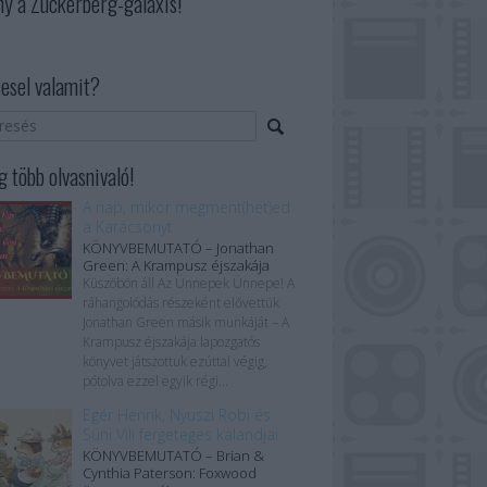
ny a Zuckerberg-galaxis!
esel valamit?
 több olvasnivaló!
A nap, mikor megment(het)ed
a Karácsonyt
KÖNYVBEMUTATÓ – Jonathan
Green: A Krampusz éjszakája
Küszöbön áll Az Ünnepek Ünnepe! A
ráhangolódás részeként elővettük
Jonathan Green másik munkáját – A
Krampusz éjszakája lapozgatós
könyvet játszottuk ezúttal végig,
pótolva ezzel egyik régi...
Egér Henrik, Nyuszi Robi és
Süni Vili fergeteges kalandjai
KÖNYVBEMUTATÓ – Brian &
Cynthia Paterson: Foxwood