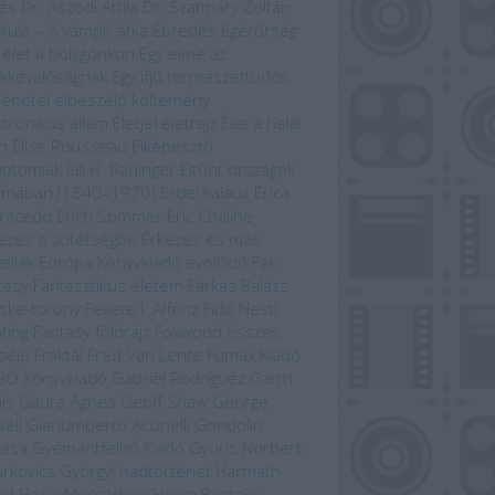
es
Dr. Aszódi Attila
Dr. Szatmáry Zoltán
kula – A vámpír átka
Ébredés
Egérőrség
 élet a bolygónkon
Egy elme az
kkévalóságnak
Egy ifjú természettudós
ténetei
elbeszélő költemény
ktronikus állam
Életjel
életrajz
Élet a halál
n
Élise Rousseau
Elképesztő
iptomiak
Elli H. Radinger
Eltűnt országok
omában (1840–1970)
Erdei kalauz
Erica
racedo
Erich Sommer
Eric Chaline
ezés a sötétségbe
Érkezés és más
ellák
Európa Könyvkiadó
evolúció
Fák
tasy
Fantasztikus életem
Farkas Balázs
ske-torony
Fekete I. Alfonz
Fido Nesti
hting Fantasy
földrajz
Foxwood összes
séje
Fraktál
Fred Van Lente
Fumax Kiadó
BO Könyvkiadó
Gabriel Rodríguez
Garth
is
Gaura Ágnes
Geoff Shaw
George
ell
Gianumberto Accinelli
Gondolin
kása
Gyémántfelhő Kiadó
Gyuris Norbert
rkovics Györgyi
hadtörténet
Harmath
id
Ház a Mocsárban
Helen Bostock