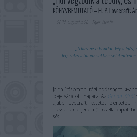
KÖNYVBEMUTATÓ – H. P. Lovecraft: Árn
2022. augusztus 20.
-
Fejes Valentin
„Nincs az a bomlott képzelgés, n
legcsekélyebb mértékben vetekedhetne a
Jelen írásommal régi adósságot kíváno
ideje váratott magára. Az
Onnan túlról
h
újabb lovecrafti kötetet jelentetett
hosszabb terjedelmű novella kapott he
sőt!