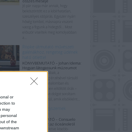
összes meséje
Jó pár napja már annak, hogy
beköszöntött ez a kibírhatatlan,
szeszélyes időjárás. Egyszer nyári
hőség tombol, másnapra viszont
vacog a fogunk a hidegtől… Most
először viseltek meg komolyabban
a...
Röpke útmutató művészeti
galériákhoz, rengeteg üdének
ható ötlettel
KÖNYVBEMUTATÓ – Johan Idema:
Hogyan látogassunk múzeumot
Elgémberedett lábak, a
kényelmetlenség érzésével társuló
értetlenkedés, unalomban és
abszolút közönyben eltöltött órák –
csak néhány olyan dolgot soroltam
sonal or
most fel azok közül, amik elsőkként...
ection to
Azúrkék gyöngyszemek
ou may
végveszélyben
 personal
KÖNYVBEMUTATÓ – Consuelo
out of the
Delgado: Atlasz az óceánokról
 downstream
Kontinenseink, illetve kisebb-