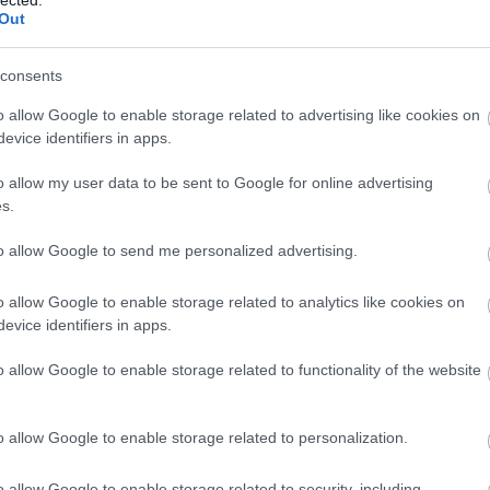
Out
And
Ann
söt
consents
asz
óce
o allow Google to enable storage related to advertising like cookies on
Az 
evice identifiers in apps.
Ava
emb
o allow my user data to be sent to Google for online advertising
Gör
s.
kív
az
Árnyék Innsmouth
fölött című történethez
fák
to allow Google to send me personalized advertising.
föl
gédiáját ismerhetjük meg Daniel Upton előadásában.
pr
o allow Google to enable storage related to analytics like cookies on
ességű gyerekkori barátjának személyisége teljesen
Hob
evice identifiers in apps.
endő feleségével, a sokakban azonnal viszolygást keltő
kívü
el lábra a régi Crowninshield-birtok körül... Vajon mi az
meg
o allow Google to enable storage related to functionality of the website
tterében? Hogyan kapcsolódik az egészhez a Miskatonic
meg
igazságot ép elmével lehetetlenség felfogni.
szi
jel
o allow Google to enable storage related to personalization.
tó 
vég
o allow Google to enable storage related to security, including