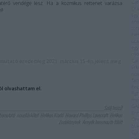
Cat
zatérő vendége lesz. Ha a kozmikus rettenet varázsa
Dra
l!
Egy
örö
tör
Ele
utá
egy
ny
Car
mutató eredetileg 2021. március 15-én jelent meg.
Érk
nov
fan
Fec
l olvashattam el.
Fig
me
GA
Szólj hozzá!
Enn
bemutató
novelláskötet
Helikon Kiadó
Howard Phillips Lovecraft
Helikon
Orw
Zsebkönyvek
Árnyék Innsmouth fölött
bu
Gyu
Dáv