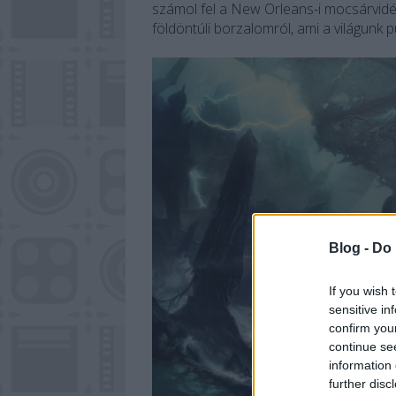
számol fel a New Orleans-i mocsárvidé
földöntúli borzalomról, ami a világunk p
Blog -
Do 
If you wish 
sensitive in
confirm you
continue se
information 
further disc