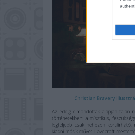
authenti
Christian Bravery illusztr
Az eddig elmondottak alapján talán n
történetekben: a misztikus, feszültség
legfeljebb csak nehezen körülírható
kiadni másik művet Lovecraft mestertő