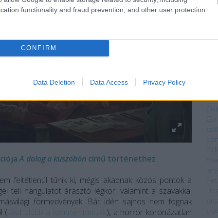
ves
cation functionality and fraud prevention, and other user protection.
vas
Mag
Núm
Bék
CONFIRM
Sza
Bry
Da
Data Deletion
Data Access
Privacy Policy
Kön
Dar
Cixi
Cor
csi
Sá
Pat
ációja
A dolog a küszöbön
című történethez
óva
len
em feltétlenül tűnik ki, mégis akadnak közös pontok a
Pet
Dea
gel teli hangulatot árasztó légkör, valamint a szavakkal
dis
, másvilági förmedvények. Bár idén sajnos nem fognak
do
l (
lásd alább a kommentmezőt
), a horror koronázatlan