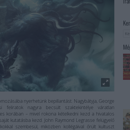
Irá
Ker
Még
omozásába nyerhetünk bepillantást. Nagybátyja, George
 feliratok nagyra becsült szaktekintélye váratlan
éves korában – mivel rokona kételkedni kezd a hivatalos
saját kutatásba kezd. John Raymond Legrasse felügyelő
kokkal szembesül, miközben kollégáival őrült kultuszt