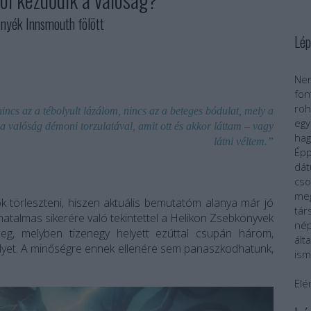
yék Innsmouth fölött
Lép
Nem
fo
roh
incs az a tébolyult lázálom, nincs az a beteges bódulat, mely a
egy
 valóság démoni torzulatával, amit ott és akkor láttam – vagy
ha
látni véltem.”
Épp
dát
cs
meg
k törleszteni, hiszen aktuális bemutatóm alanya már jó
tár
atalmas sikerére való tekintettel a Helikon Zsebkönyvek
nép
 meg, melyben tizenegy helyett ezúttal csupán három,
ál
lyet. A minőségre ennek ellenére sem panaszkodhatunk,
ism
Elé