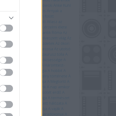
i Ewington
Andrzej Sapkowski
Anke Kuhl
a Claybourne
Arany János
Árnyak a
étben
Árnyék Innsmouth fölött
trofizika
Athenaeum Kiadó
Atlasz az
ánokról
Avatar
Az állatok érzelmi élete
állatok szerelmi élete
Az antik Róma
Az
tar világa
Az élet fája
Az elveszett világ
Az
eriség története – A kezdetek
Az ókori
ögország
Az országút harcosa
Az utolsó
ánság
Az út vége
A dinoszaurusz tolla
A
 titkos élete
A farkasok bölcsessége
A
di idegenek
A halál vége
A Háromtest-
obléma
A háromtest-trilógia
A hobbit
A
bit művészete
A képregény története
A
lálló
A Krampusz éjszakája
A Megtorló
A
vetés ideje
A mi bolygónk
A nap amikor
történik
A nulladik év
A sötét erdő
A
lmarilok
A temetők élővilága
A természet
beszéde
A természet rejtett hálózata
A
úrnője
A Tűzhegy varázslója
A vaják
A
zet kardja
A versengés paradoxonjai
A