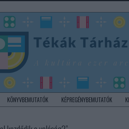
KÖNYVBEMUTATÓK
KÉPREGÉNYBEMUTATÓK
K
hol kezdődik a valóság?”