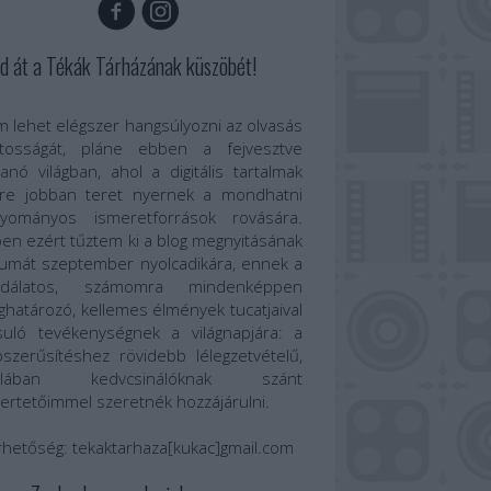
d át a Tékák Tárházának küszöbét!
 lehet elégszer hangsúlyozni az olvasás
ntosságát, pláne ebben a fejvesztve
anó világban, ahol a digitális tartalmak
re jobban teret nyernek a mondhatni
gyományos ismeretforrások rovására.
en ezért tűztem ki a blog megnyitásának
umát szeptember nyolcadikára, ennek a
odálatos, számomra mindenképpen
határozó, kellemes élmények tucatjaival
suló tevékenységnek a világnapjára: a
szerűsítéshez rövidebb lélegzetvételű,
talában kedvcsinálóknak szánt
ertetőimmel szeretnék hozzájárulni.
rhetőség:
tekaktarhaza[kukac]gmail.com