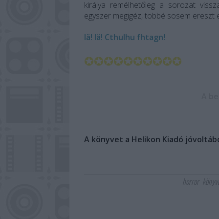
királya remélhetőleg a sorozat viss
egyszer megigéz, többé sosem ereszt e
Iä! Iä! Cthulhu fhtagn!
✪✪✪✪✪✪✪✪✪✪
A be
A könyvet a Helikon Kiadó jóvoltábó
horror
könyv