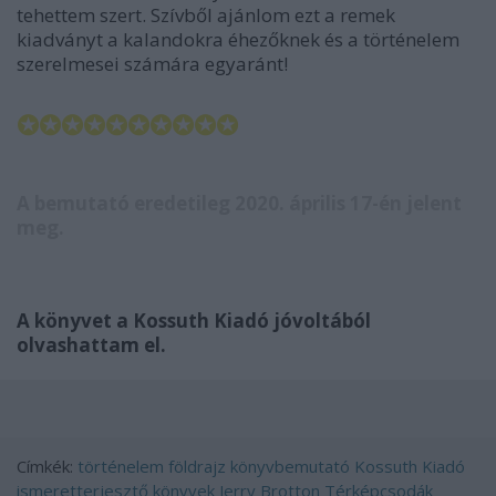
tehettem szert. Szívből ajánlom ezt a remek
kiadványt a kalandokra éhezőknek és a történelem
szerelmesei számára egyaránt!
✪✪✪✪✪✪✪✪✪✪
A bemutató eredetileg 2020. április 17-én jelent
meg.
A könyvet a Kossuth Kiadó jóvoltából
olvashattam el.
Címkék:
történelem
földrajz
könyvbemutató
Kossuth Kiadó
ismeretterjesztő könyvek
Jerry Brotton
Térképcsodák