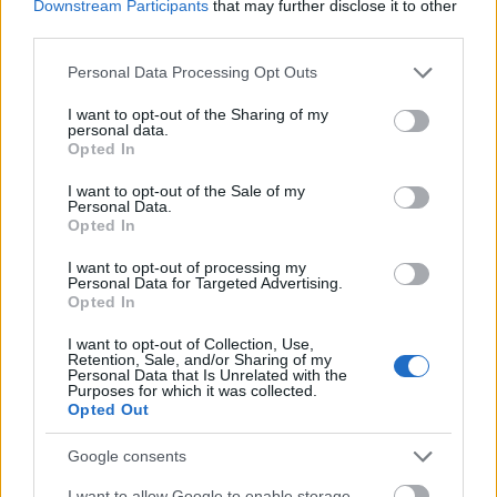
Downstream Participants
that may further disclose it to other
Egészen lenyűgöző, hogy mennyivel többek a
third parties.
térképek annál, mint amit sokan gondolhatnak
róluk: letűnt korszakok lenyomatai, melyek hűen
Please note that this website/app uses one or more Google
Personal Data Processing Opt Outs
tükrözik az akkoriban uralkodó felfogásokat; valaha
services and may gather and store information including but
mély gyökereket eresztett, ám mára eltűnt
not limited to your visit or usage behaviour. You may click to
I want to opt-out of the Sharing of my
personal data.
hiedelmekről mesélnek, átadják az ismeretlenbe
grant or deny consent to Google and its third-party tags to
Opted In
vezetett expedíciók feszültségét; politikai érdekekről
use your data for below specified purposes in below Google
árulkodnak, tudományos áttörésekről tanúskodnak,
consent section.
I want to opt-out of the Sale of my
vagy épp máig megoldatlan rejtélyekkel szolgálnak;
Personal Data.
Opted In
s végül, de nem utolsósorban szemet
gyönyörködtető, művészi értékkel bíró alkotások
I want to opt-out of processing my
(kiváltképp a
Katalán atlasz
, valamint Fra Mauro,
Personal Data for Targeted Advertising.
Opted In
Juan de la Cosa, Egnazio Danti, Petrus Plancius,
illetve Joan Blaeu monumentális művei).
I want to opt-out of Collection, Use,
Retention, Sale, and/or Sharing of my
Personal Data that Is Unrelated with the
Purposes for which it was collected.
Opted Out
Google consents
I want to allow Google to enable storage