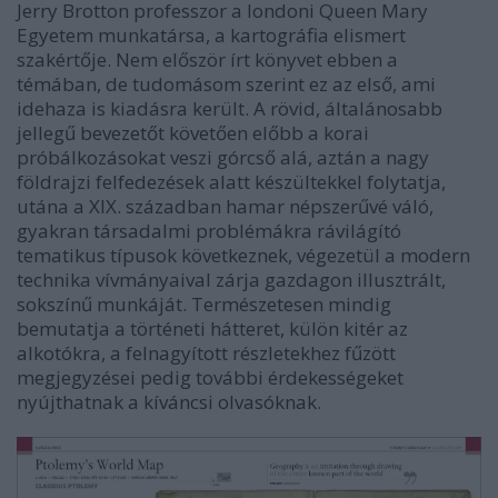
Jerry Brotton professzor a londoni Queen Mary
Egyetem munkatársa, a kartográfia elismert
szakértője. Nem először írt könyvet ebben a
témában, de tudomásom szerint ez az első, ami
idehaza is kiadásra került. A rövid, általánosabb
jellegű bevezetőt követően előbb a korai
próbálkozásokat veszi górcső alá, aztán a nagy
földrajzi felfedezések alatt készültekkel folytatja,
utána a XIX. században hamar népszerűvé váló,
gyakran társadalmi problémákra rávilágító
tematikus típusok következnek, végezetül a modern
technika vívmányaival zárja gazdagon illusztrált,
sokszínű munkáját. Természetesen mindig
bemutatja a történeti hátteret, külön kitér az
alkotókra, a felnagyított részletekhez fűzött
megjegyzései pedig további érdekességeket
nyújthatnak a kíváncsi olvasóknak.