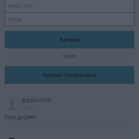
VAGY
gigabursch
3 éve
Szép gyűjtés!