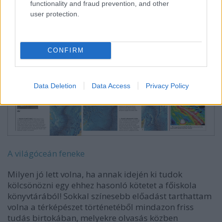
functionality and fraud prevention, and other
user protection.
CONFIRM
Data Deletion
Data Access
Privacy Policy
A világóceán feneke
Milyen jó lett volna, ha annak idején ki tudok
kölcsönözni egy ehhez hasonló kötetet a főiskola
könyvtárából! Sokkal színesebb előadást tarthattam
volna a térképészet történetéből mindazon friss
tudás birtokában, melyekre olvasás közben