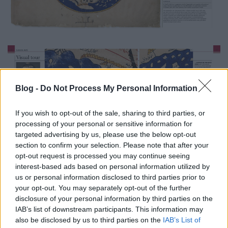
Blog -
Do Not Process My Personal Information
If you wish to opt-out of the sale, sharing to third parties, or
processing of your personal or sensitive information for
targeted advertising by us, please use the below opt-out
section to confirm your selection. Please note that after your
opt-out request is processed you may continue seeing
interest-based ads based on personal information utilized by
us or personal information disclosed to third parties prior to
your opt-out. You may separately opt-out of the further
Kör alakú világtérkép al-Idríszi
A vágyakozónak
disclosure of your personal information by third parties on the
gyönyörködtetése – A világtájak átszelése
című
IAB’s list of downstream participants. This information may
könyvéből
also be disclosed by us to third parties on the
IAB’s List of