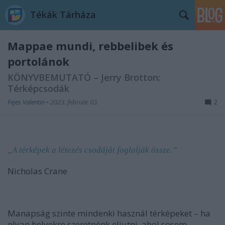
Tékák Tárháza
Mappae mundi, rebbelibek és
portolánok
KÖNYVBEMUTATÓ – Jerry Brotton:
Térképcsodák
Fejes Valentin
•
2023. február 03.
2
„A térképek a létezés csodáját foglalják össze.”
Nicholas Crane
Manapság szinte mindenki használ térképeket – ha
olyan helyekre szeretnénk eljutni, ahol sosem