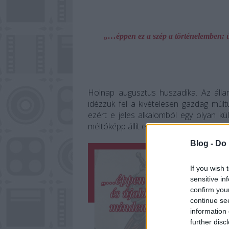
„…éppen ez a szép a történelemben: ú
Holnap augusztus huszadika. Az állam
idézzük fel a kivételesen gazdag múlt
ezért e jeles alkalomból egy olyan kü
méltóképp állít emléket őseink előtt.
Blog -
Do 
If you wish 
sensitive in
confirm you
continue se
information 
further disc