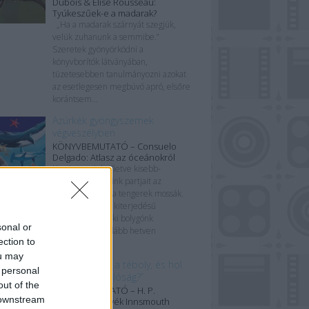
Dubois & Élise Rousseau:
Tyúkeszűek-e a madarak?
„Ha a madarak szárnyát szegjük,
velük zuhanunk a semmibe.”
Szeretek gyönyörködni a
könyvborítók látványában,
tüzetesebben tanulmányozni azokat
az esetlegesen megbúvó apró, elsőre
korántsem...
Azúrkék gyöngyszemek
végveszélyben
KÖNYVBEMUTATÓ – Consuelo
Delgado: Atlasz az óceánokról
Kontinenseink, illetve kisebb-
nagyobb szigeteink partjait az
óceánokon kívül a tengerek mossák.
Ezek a hatalmas kiterjedésű
életterek teszik ki bolygónk
sonal or
felszínének legalább hetven
ection to
százalékát, így...
ou may
„Hol végződik a téboly, és hol
 personal
kezdődik a valóság?”
out of the
KÖNYVBEMUTATÓ – H. P.
 downstream
Lovecraft: Árnyék Innsmouth