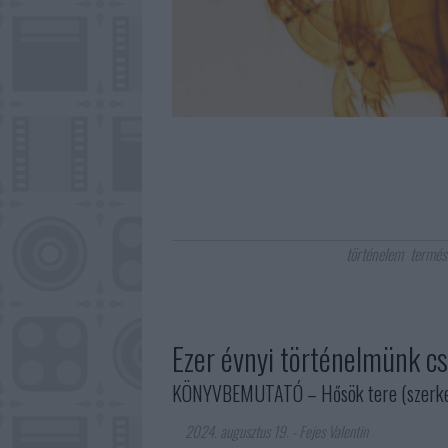
történelem
termés
Ezer évnyi történelmünk c
KÖNYVBEMUTATÓ – Hősök tere (szerkes
2024. augusztus 19.
-
Fejes Valentin