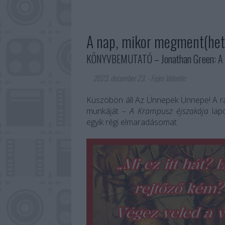
A nap, mikor megment(het
KÖNYVBEMUTATÓ – Jonathan Green: A K
2023. december 23.
-
Fejes Valentin
Küszöbön áll Az Ünnepek Ünnepe! A r
munkáját –
A Krampusz éjszakája
lapo
egyik régi elmaradásomat.