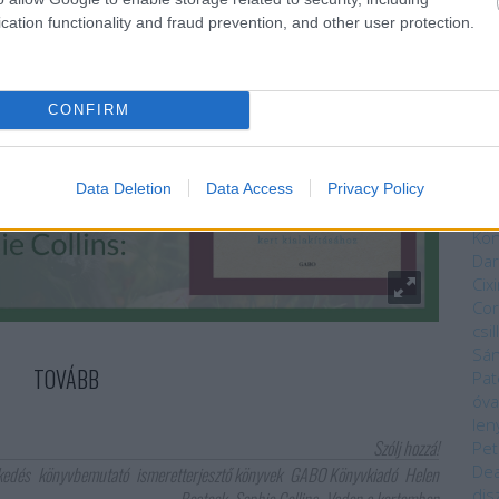
tó 
cation functionality and fraud prevention, and other user protection.
vég
ves
vas
Mag
CONFIRM
Núm
Bék
Sza
Data Deletion
Data Access
Privacy Policy
Bry
Da
Kön
Dar
Cixi
Cor
csi
Sá
TOVÁBB
Pat
óva
len
Szólj hozzá!
Pet
Dea
kedés
könyvbemutató
ismeretterjesztő könyvek
GABO Könyvkiadó
Helen
dis