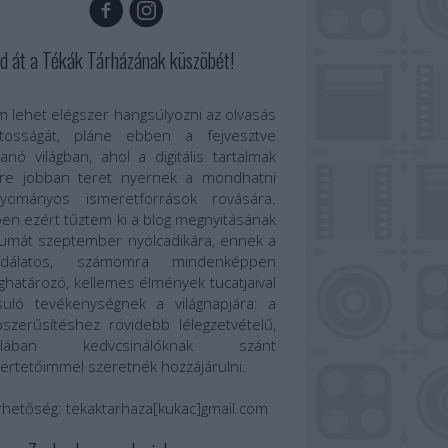
d át a Tékák Tárházának küszöbét!
 lehet elégszer hangsúlyozni az olvasás
ntosságát, pláne ebben a fejvesztve
anó világban, ahol a digitális tartalmak
re jobban teret nyernek a mondhatni
gyományos ismeretforrások rovására.
en ezért tűztem ki a blog megnyitásának
umát szeptember nyolcadikára, ennek a
odálatos, számomra mindenképpen
határozó, kellemes élmények tucatjaival
suló tevékenységnek a világnapjára: a
szerűsítéshez rövidebb lélegzetvételű,
talában kedvcsinálóknak szánt
ertetőimmel szeretnék hozzájárulni.
rhetőség:
tekaktarhaza[kukac]gmail.com