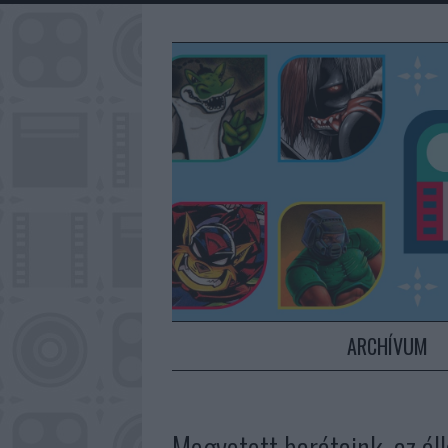
ARCHÍVUM
Megvetett barátaink, az ál