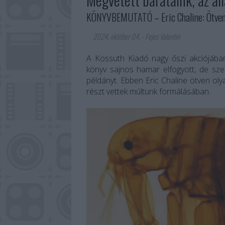
KÖNYVBEMUTATÓ – Eric Chaline: Ötven á
2024. október 04.
-
Fejes Valentin
A Kossuth Kiadó nagy őszi akciójában
könyv sajnos hamar elfogyott, de sz
példányt. Ebben Eric Chaline ötven oly
részt vettek múltunk formálásában.