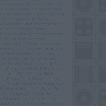
kumentumregény
Domján József
Donny
es
Dr. Aszódi Attila
Dr. Szatmáry Zoltán
kula – A vámpír átka
Ébredés
Egérőrség
 élet a bolygónkon
Egy elme az
kkévalóságnak
Egy ifjú természettudós
ténetei
elbeszélő költemény
ktronikus állam
Életjel
életrajz
Élet a halál
n
Élise Rousseau
Elképesztő
iptomiak
Elli H. Radinger
Eltűnt országok
omában (1840–1970)
Erdei kalauz
Erica
racedo
Erich Sommer
Eric Chaline
ezés a sötétségbe
Érkezés és más
ellák
Európa Könyvkiadó
evolúció
Fák
tasy
Fantasztikus életem
Farkas Balázs
ske-torony
Fekete I. Alfonz
Fido Nesti
hting Fantasy
földrajz
Foxwood összes
séje
Fraktál
Fred Van Lente
Fumax Kiadó
BO Könyvkiadó
Gabriel Rodríguez
Garth
is
Gaura Ágnes
Geoff Shaw
George
ell
Gianumberto Accinelli
Gondolin
kása
Gyémántfelhő Kiadó
Gyuris Norbert