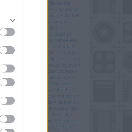
ord Kiadó
Alastair Fothergill
Alekszej
ugin
Allansia bérgyilkosai
Alsó határérték
i Ewington
Andrzej Sapkowski
Anke Kuhl
a Claybourne
Arany János
Árnyak a
étben
Árnyék Innsmouth fölött
trofizika
Athenaeum Kiadó
Atlasz az
ánokról
Avatar
Az állatok érzelmi élete
állatok szerelmi élete
Az antik Róma
Az
tar világa
Az élet fája
Az elveszett világ
Az
eriség története – A kezdetek
Az ókori
ögország
Az országút harcosa
Az utolsó
ánság
Az út vége
A dinoszaurusz tolla
A
 titkos élete
A farkasok bölcsessége
A
di idegenek
A halál vége
A Háromtest-
obléma
A háromtest-trilógia
A hobbit
A
bit művészete
A képregény története
A
lálló
A Krampusz éjszakája
A Megtorló
A
vetés ideje
A mi bolygónk
A nap amikor
történik
A nulladik év
A sötét erdő
A
lmarilok
A temetők élővilága
A természet
beszéde
A természet rejtett hálózata
A