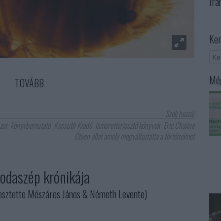
Irá
Ker
Még
TOVÁBB
Szólj hozzá!
zet
könyvbemutató
Kossuth Kiadó
ismeretterjesztő könyvek
Eric Chaline
Ötven állat amely megváltoztatta a történelmet
sodaszép krónikája
ztette Mészáros János & Németh Levente)