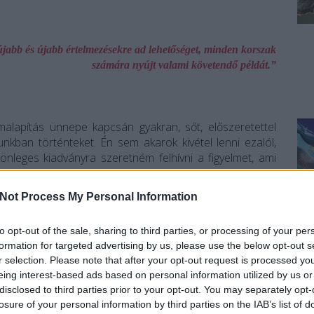
jabb és újabb értelmezésekre ad lehetőséget, minden korszak
számára nyújt valami követendő példát.”
alapítás ünnepe kapcsán gyakran, sőt, előszeretettel
unkban történteket. Én sem akarok kivétel lenni ezalól,
lönleges kiadványra szeretném felhívni a figyelmet, ami
Not Process My Personal Information
to opt-out of the sale, sharing to third parties, or processing of your per
formation for targeted advertising by us, please use the below opt-out s
r selection. Please note that after your opt-out request is processed y
eing interest-based ads based on personal information utilized by us or
disclosed to third parties prior to your opt-out. You may separately opt-
losure of your personal information by third parties on the IAB’s list of