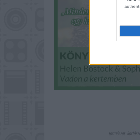
authenti
természet
kertész