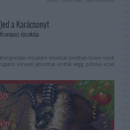
Bostock
Sophie Collins
Vadon a kertemben
do
Cat
Dra
)ed a Karácsonyt
Egy
örö
rampusz éjszakája
tör
Ele
utá
egy
áhangolódás részeként elővettük Jonathan Green másik
ny
zgatós könyvet játszottuk ezúttal végig, pótolva ezzel
Car
Érk
nov
fan
Fec
Fig
me
GA
Enn
Orw
bu