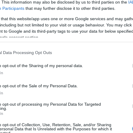
. This information may also be disclosed by us to third parties on the
IA
Participants
that may further disclose it to other third parties.
 that this website/app uses one or more Google services and may gath
including but not limited to your visit or usage behaviour. You may click 
 to Google and its third-party tags to use your data for below specifi
ogle consent section.
l Data Processing Opt Outs
o opt-out of the Sharing of my personal data.
TOVÁBB
In
o opt-out of the Sale of my Personal Data.
Szólj hozzá!
In
emutató
magyar történelem
Hősök tere
Mészáros János
Németh Levente
képregénybemutató
Képes Krónikák Kiadó
történelmi képregények
to opt-out of processing my Personal Data for Targeted
Cí
ing.
In
100
lettől nyüzsgő édenkertet!
Bir
o opt-out of Collection, Use, Retention, Sale, and/or Sharing
ersonal Data that Is Unrelated with the Purposes for which it
Ga
lected.