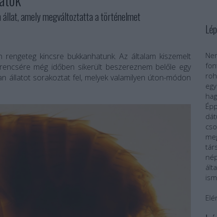
llat, amely megváltoztatta a történelmet
Lép
Nem
 rengeteg kincsre bukkanhatunk. Az általam kiszemelt
fo
erencsére még időben sikerült beszereznem belőle egy
roh
an állatot sorakoztat fel, melyek valamilyen úton-módon
egy
ha
Épp
dát
cs
meg
tár
nép
ál
ism
Elé