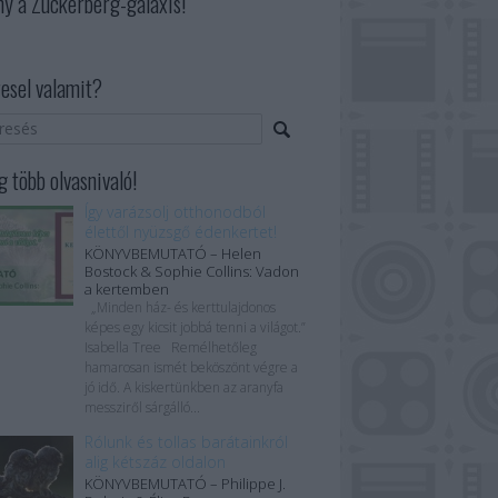
ny a Zuckerberg-galaxis!
esel valamit?
 több olvasnivaló!
Így varázsolj otthonodból
élettől nyüzsgő édenkertet!
KÖNYVBEMUTATÓ – Helen
Bostock & Sophie Collins: Vadon
a kertemben
„Minden ház- és kerttulajdonos
képes egy kicsit jobbá tenni a világot.”
Isabella Tree Remélhetőleg
hamarosan ismét beköszönt végre a
jó idő. A kiskertünkben az aranyfa
messziről sárgálló...
Rólunk és tollas barátainkról
alig kétszáz oldalon
KÖNYVBEMUTATÓ – Philippe J.