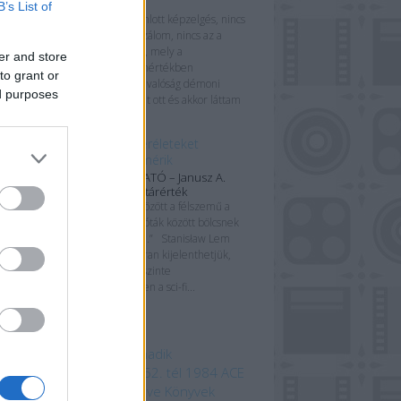
fölött
B’s List of
„Nincs az a bomlott képzelgés, nincs
az a tébolyult lázálom, nincs az a
beteges bódulat, mely a
er and store
legcsekélyebb mértékben
to grant or
vetekedhetne a valóság démoni
ed purposes
torzulatával, amit ott és akkor láttam
– vagy...
Ahol az emberéleteket
kreditekben mérik
KÖNYVBEMUTATÓ – Janusz A.
Zajdel: Alsó határérték
„Ahogy vakok között a félszemű a
király, úgy az idióták között bölcsnek
tűnhet egy debil.” Stanisław Lem
említésekor bátran kijelenthetjük,
hogy személye szinte
megkerülhetetlen a sci-fi...
mkék
 beszédes tárgy a Harmadik
odalomból
1152. ősz
1152. tél
1984
ACE
mebooks
Adam Bray
Agave Könyvek