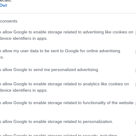
hie Collins: Vadon a kertemben
Akk
Out
Kal
And
consents
Ann
söt
o allow Google to enable storage related to advertising like cookies on
asz
evice identifiers in apps.
áz- és kerttulajdonos képes egy kicsit jobbá tenni a világot.”
óce
Az 
o allow my user data to be sent to Google for online advertising
Ava
Isabella Tree
s.
emb
Gör
to allow Google to send me personalized advertising.
kív
fák
t végre a jó idő. A kiskertünkben az aranyfa messziről
o allow Google to enable storage related to analytics like cookies on
föl
vitelő széncinegék civakodnak majd, a tarka virágokat
evice identifiers in apps.
pr
n szorgoskodó méhek fogják látogatni. Egészen mesébe
Hob
i közelebb csalogathat egy ilyen kedves kis társaságot az
o allow Google to enable storage related to functionality of the website
kívü
djünk hozzá?
meg
meg
o allow Google to enable storage related to personalization.
szi
jel
o allow Google to enable storage related to security, including