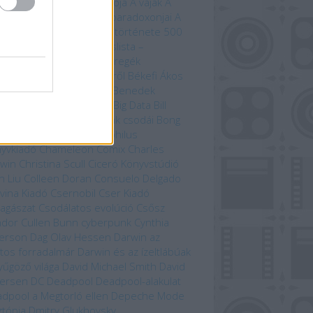
úrnője
A Tűzhegy varázslója
A vaják
A
zet kardja
A versengés paradoxonjai
A
zedelem kikötője
A világ története 500
útvonal mentén
Bakancslista –
yarország
Befejezetlen regék
enorról és Középföldéről
Békefi Ákos
efi Tamás
Benczik Vera
Benedek
bolcs
Beren és Lúthien
Big Data
Bill
son
Bjørn Berge
Bolygónk csodái
Bong
zo
Brian Paterson
Cartaphilus
yvkiadó
Chameleon Comix
Charles
win
Christina Scull
Ciceró Könyvstúdió
n Liu
Colleen Doran
Consuelo Delgado
vina Kiadó
Csernobil
Cser Kiadó
llagászat
Csodálatos evolúció
Csősz
ndor
Cullen Bunn
cyberpunk
Cynthia
erson
Dag Olav Hessen
Darwin az
tos forradalmár
Darwin és az ízeltlábúak
yűgöző világa
David Michael Smith
David
ersen
DC
Deadpool
Deadpool-alakulat
dpool a Megtorló ellen
Depeche Mode
ztópia
Dmitry Glukhovsky