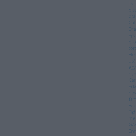
Dea
dis
do
Cat
Dra
Egy
örö
tör
Ele
utá
egy
ny
Car
Érk
nov
fan
Fec
Fig
me
GA
Enn