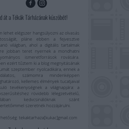
d át a Tékák Tárházának küszöbét!
 lehet elégszer hangsúlyozni az olvasás
ntosságát, pláne ebben a fejvesztve
anó világban, ahol a digitális tartalmak
re jobban teret nyernek a mondhatni
gyományos ismeretforrások rovására.
en ezért tűztem ki a blog megnyitásának
umát szeptember nyolcadikára, ennek a
odálatos, számomra mindenképpen
határozó, kellemes élmények tucatjaival
suló tevékenységnek a világnapjára: a
szerűsítéshez rövidebb lélegzetvételű,
talában kedvcsinálóknak szánt
ertetőimmel szeretnék hozzájárulni.
rhetőség:
tekaktarhaza[kukac]gmail.com