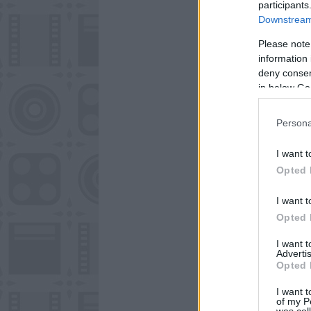
participants
Downstream 
Please note
information 
deny consent
in below Go
Persona
I want t
Opted 
I want t
Opted 
I want 
Advertis
Opted 
I want t
of my P
was col