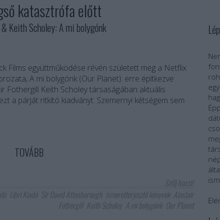
gső katasztrófa előtt
& Keith Scholey: A mi bolygónk
Lép
Nem
fo
ck Films együttműködése révén született meg a Netflix
roh
orozata, A mi bolygónk (Our Planet): erre építkezve
egy
air Fothergill Keith Scholey társaságában aktuális
ha
zt a párját ritkító kiadványt. Szemernyi kétségem sem
Épp
dát
cs
meg
tár
TOVÁBB
nép
ál
ism
Szólj hozzá!
tó
Libri Kiadó
Sir David Attenborough
ismeretterjesztő könyvek
Alastair
Elé
Fothergill
Keith Scholey
A mi bolygónk
Our Planet