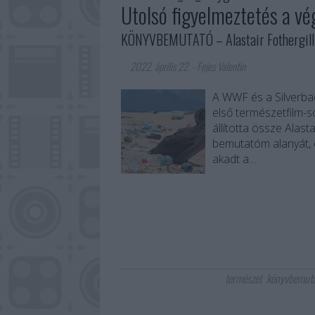
Utolsó figyelmeztetés a vé
KÖNYVBEMUTATÓ – Alastair Fothergill 
2022. április 22.
-
Fejes Valentin
A WWF és a Silverba
első természetfilm-s
állította össze Alast
bemutatóm alanyát, e
akadt a…
természet
könyvbemuta