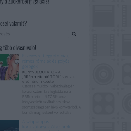
ny a Zuckerberg-galaxis!
esel valamit?
 több olvasnivaló!
Eszeveszett egyiptomiak,
rémes rómaiak és golyós
görögök
KÖNYVBEMUTATÓ – A
„RRRrrrrettentő TÖRI!” sorozat
első három kötete
Csapás a múltból! Valószínűleg én
kölcsönöztem ki a legtöbbször a
RRRrrrrettentő TÖRI! sorozat
könyvecskéit az általános iskola
szomszédságában lévő könyvtárból. A
borítók mágnesként vonzották a...
A színpompás
korallzátonyoktól az örök