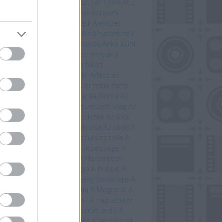
odalomból
1152. ősz
1152. tél
1984
ACE
mebooks
Adam Bray
Agave Könyvek
ord Kiadó
Alastair Fothergill
Alekszej
ugin
Allansia bérgyilkosai
Alsó határérték
i Ewington
Andrzej Sapkowski
Anke Kuhl
a Claybourne
Arany János
Árnyak a
étben
Árnyék Innsmouth fölött
trofizika
Athenaeum Kiadó
Atlasz az
ánokról
Avatar
Az állatok érzelmi élete
állatok szerelmi élete
Az antik Róma
Az
tar világa
Az élet fája
Az elveszett világ
Az
eriség története – A kezdetek
Az ókori
ögország
Az országút harcosa
Az utolsó
ánság
Az út vége
A dinoszaurusz tolla
A
 titkos élete
A farkasok bölcsessége
A
di idegenek
A halál vége
A Háromtest-
obléma
A háromtest-trilógia
A hobbit
A
bit művészete
A képregény története
A
lálló
A Krampusz éjszakája
A Megtorló
A
vetés ideje
A mi bolygónk
A nap amikor
történik
A nulladik év
A sötét erdő
A
lmarilok
A temetők élővilága
A természet