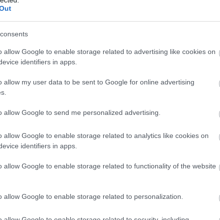
Bir
Out
Ga
Akk
Kal
consents
And
o allow Google to enable storage related to advertising like cookies on
Ann
evice identifiers in apps.
söt
asz
o allow my user data to be sent to Google for online advertising
óce
s.
Az 
Ava
to allow Google to send me personalized advertising.
emb
Gör
kív
o allow Google to enable storage related to analytics like cookies on
fák
evice identifiers in apps.
föl
o allow Google to enable storage related to functionality of the website
pr
Hob
kívü
o allow Google to enable storage related to personalization.
meg
meg
szi
o allow Google to enable storage related to security, including