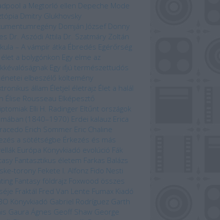
dpool a Megtorló ellen
Depeche Mode
ztópia
Dmitry Glukhovsky
kumentumregény
Domján József
Donny
es
Dr. Aszódi Attila
Dr. Szatmáry Zoltán
kula – A vámpír átka
Ébredés
Egérőrség
 élet a bolygónkon
Egy elme az
kkévalóságnak
Egy ifjú természettudós
ténetei
elbeszélő költemény
ktronikus állam
Életjel
életrajz
Élet a halál
n
Élise Rousseau
Elképesztő
iptomiak
Elli H. Radinger
Eltűnt országok
omában (1840–1970)
Erdei kalauz
Erica
racedo
Erich Sommer
Eric Chaline
ezés a sötétségbe
Érkezés és más
ellák
Európa Könyvkiadó
evolúció
Fák
tasy
Fantasztikus életem
Farkas Balázs
ske-torony
Fekete I. Alfonz
Fido Nesti
hting Fantasy
földrajz
Foxwood összes
séje
Fraktál
Fred Van Lente
Fumax Kiadó
BO Könyvkiadó
Gabriel Rodríguez
Garth
is
Gaura Ágnes
Geoff Shaw
George