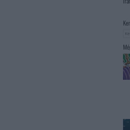
Irá
Ker
Még