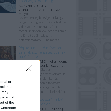
sötétség birodalmáig
KÖNYVBEMUTATÓ –
Gianumberto Accinelli: Utazás a
mélybe
„Az emberiség bölcsője Afrika, így a
tenger mindig valami távoli, tilalmas
vidék volt számunkra. Ezért is
csodáljuk időtlen idők óta a csillámló
hullámait és álmodozunk
határtalanságáról.” – ha már az...
Röpke útmutató művészeti
galériákhoz, rengeteg üdének
ható ötlettel
KÖNYVBEMUTATÓ – Johan Idema:
Hogyan látogassunk múzeumot
Elgémberedett lábak, a
kényelmetlenség érzésével társuló
értetlenkedés, unalomban és
sonal or
abszolút közönyben eltöltött órák –
ection to
csak néhány olyan dolgot soroltam
most fel azok közül, amik elsőkként...
ou may
 personal
Rólunk és tollas barátainkról
out of the
alig kétszáz oldalon
 downstream
KÖNYVBEMUTATÓ – Philippe J.