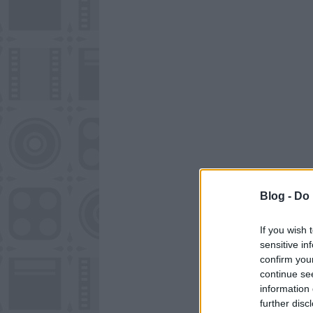
Blog -
Do 
If you wish 
sensitive in
confirm you
continue se
information 
further disc