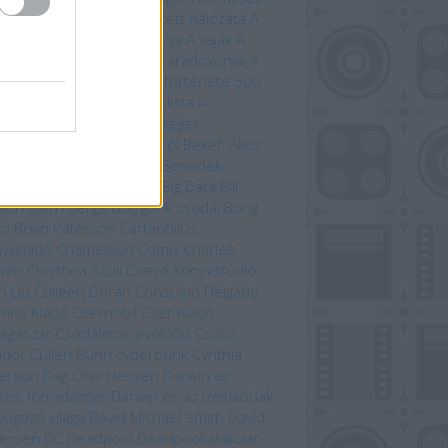
beszéde
A természet rejtett hálózata
A
úrnője
A Tűzhegy varázslója
A vaják
A
zet kardja
A versengés paradoxonjai
A
zedelem kikötője
A világ története 500
útvonal mentén
Bakancslista –
yarország
Befejezetlen regék
enorról és Középföldéről
Békefi Ákos
efi Tamás
Benczik Vera
Benedek
bolcs
Beren és Lúthien
Big Data
Bill
son
Bjørn Berge
Bolygónk csodái
Bong
zo
Brian Paterson
Cartaphilus
yvkiadó
Chameleon Comix
Charles
win
Christina Scull
Ciceró Könyvstúdió
n Liu
Colleen Doran
Consuelo Delgado
vina Kiadó
Csernobil
Cser Kiadó
llagászat
Csodálatos evolúció
Csősz
ndor
Cullen Bunn
cyberpunk
Cynthia
erson
Dag Olav Hessen
Darwin az
tos forradalmár
Darwin és az ízeltlábúak
yűgöző világa
David Michael Smith
David
ersen
DC
Deadpool
Deadpool-alakulat