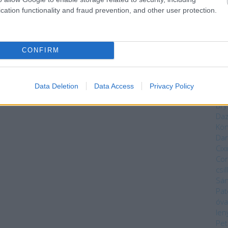
jel
cation functionality and fraud prevention, and other user protection.
tó 
vég
ves
CONFIRM
vas
Mag
Núm
Bék
Data Deletion
Data Access
Privacy Policy
Sza
Bry
Da
Kön
Dar
Cixi
Cor
csi
Sá
Pat
óva
len
Pet