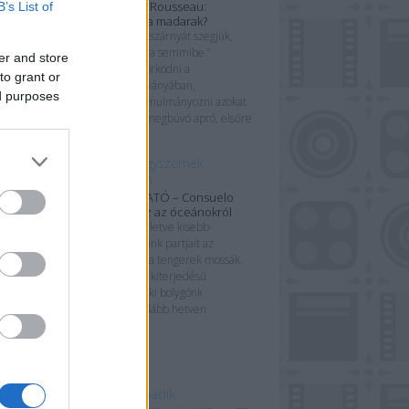
Dubois & Élise Rousseau:
B’s List of
Tyúkeszűek-e a madarak?
„Ha a madarak szárnyát szegjük,
velük zuhanunk a semmibe.”
er and store
Szeretek gyönyörködni a
to grant or
könyvborítók látványában,
ed purposes
tüzetesebben tanulmányozni azokat
az esetlegesen megbúvó apró, elsőre
korántsem...
Azúrkék gyöngyszemek
végveszélyben
KÖNYVBEMUTATÓ – Consuelo
Delgado: Atlasz az óceánokról
Kontinenseink, illetve kisebb-
nagyobb szigeteink partjait az
óceánokon kívül a tengerek mossák.
Ezek a hatalmas kiterjedésű
életterek teszik ki bolygónk
felszínének legalább hetven
százalékát, így...
mkék
 beszédes tárgy a Harmadik