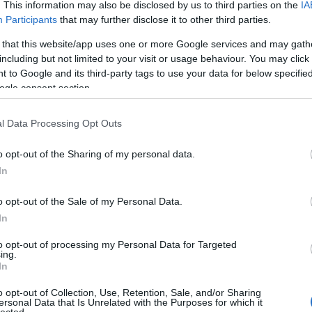
. This information may also be disclosed by us to third parties on the
IA
Participants
that may further disclose it to other third parties.
 that this website/app uses one or more Google services and may gath
including but not limited to your visit or usage behaviour. You may click 
 to Google and its third-party tags to use your data for below specifi
ogle consent section.
l Data Processing Opt Outs
o opt-out of the Sharing of my personal data.
In
o opt-out of the Sale of my Personal Data.
In
Cí
to opt-out of processing my Personal Data for Targeted
ing.
100
In
Bir
Ga
o opt-out of Collection, Use, Retention, Sale, and/or Sharing
ersonal Data that Is Unrelated with the Purposes for which it
Akk
lected.