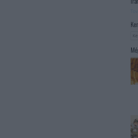
Irá
Tov
Ker
Még