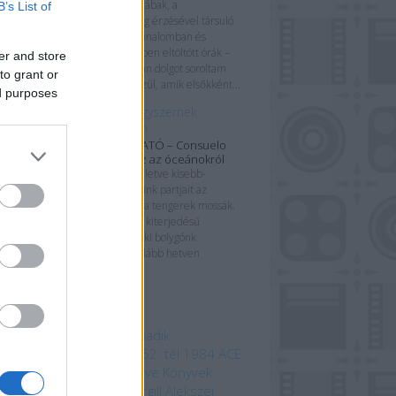
Elgémberedett lábak, a
B’s List of
kényelmetlenség érzésével társuló
értetlenkedés, unalomban és
abszolút közönyben eltöltött órák –
er and store
csak néhány olyan dolgot soroltam
to grant or
most fel azok közül, amik elsőkként...
ed purposes
Azúrkék gyöngyszemek
végveszélyben
KÖNYVBEMUTATÓ – Consuelo
Delgado: Atlasz az óceánokról
Kontinenseink, illetve kisebb-
nagyobb szigeteink partjait az
óceánokon kívül a tengerek mossák.
Ezek a hatalmas kiterjedésű
életterek teszik ki bolygónk
felszínének legalább hetven
százalékát, így...
mkék
 beszédes tárgy a Harmadik
odalomból
1152. ősz
1152. tél
1984
ACE
mebooks
Adam Bray
Agave Könyvek
ord Kiadó
Alastair Fothergill
Alekszej