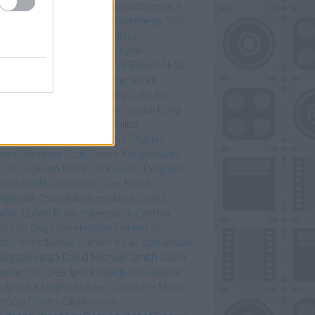
zet kardja
A versengés paradoxonjai
A
zedelem kikötője
A világ története 500
útvonal mentén
Bakancslista –
yarország
Befejezetlen regék
enorról és Középföldéről
Békefi Ákos
efi Tamás
Benczik Vera
Benedek
bolcs
Beren és Lúthien
Big Data
Bill
son
Bjørn Berge
Bolygónk csodái
Bong
zo
Brian Paterson
Cartaphilus
yvkiadó
Chameleon Comix
Charles
win
Christina Scull
Ciceró Könyvstúdió
n Liu
Colleen Doran
Consuelo Delgado
vina Kiadó
Csernobil
Cser Kiadó
llagászat
Csodálatos evolúció
Csősz
ndor
Cullen Bunn
cyberpunk
Cynthia
erson
Dag Olav Hessen
Darwin az
tos forradalmár
Darwin és az ízeltlábúak
yűgöző világa
David Michael Smith
David
ersen
DC
Deadpool
Deadpool-alakulat
dpool a Megtorló ellen
Depeche Mode
ztópia
Dmitry Glukhovsky