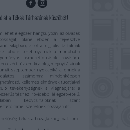
d át a Tékák Tárházának küszöbét!
 lehet elégszer hangsúlyozni az olvasás
ntosságát, pláne ebben a fejvesztve
anó világban, ahol a digitális tartalmak
re jobban teret nyernek a mondhatni
gyományos ismeretforrások rovására.
en ezért tűztem ki a blog megnyitásának
umát szeptember nyolcadikára, ennek a
odálatos, számomra mindenképpen
határozó, kellemes élmények tucatjaival
suló tevékenységnek a világnapjára: a
szerűsítéshez rövidebb lélegzetvételű,
talában kedvcsinálóknak szánt
ertetőimmel szeretnék hozzájárulni.
rhetőség:
tekaktarhaza[kukac]gmail.com