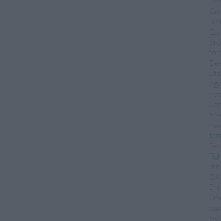
do
Cat
Dra
Egy
örö
tör
Ele
utá
egy
ny
Car
Érk
nov
fan
Fec
Fig
me
GA
Enn
Orw
bu
Gyu