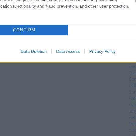
vég
cation functionality and fraud prevention, and other user protection.
ves
vas
Mag
Núm
CONFIRM
Bék
Sza
Bry
Data Deletion
Data Access
Privacy Policy
Da
Kön
Dar
Cixi
Cor
csi
Sá
Pat
óva
len
Pet
Dea
dis