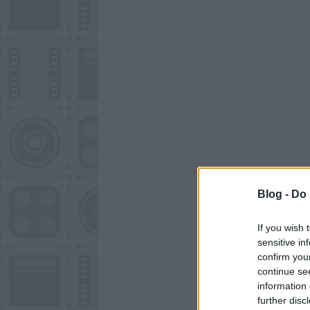
Blog -
Do 
If you wish 
sensitive in
confirm you
continue se
information 
further disc