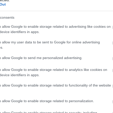
Kal
Out
And
Ann
consents
söt
asz
o allow Google to enable storage related to advertising like cookies on
óce
evice identifiers in apps.
Az 
Ava
o allow my user data to be sent to Google for online advertising
emb
s.
Gör
kív
to allow Google to send me personalized advertising.
fák
föl
o allow Google to enable storage related to analytics like cookies on
pr
evice identifiers in apps.
Hob
kívü
o allow Google to enable storage related to functionality of the website
meg
meg
szi
o allow Google to enable storage related to personalization.
jel
tó 
o allow Google to enable storage related to security, including