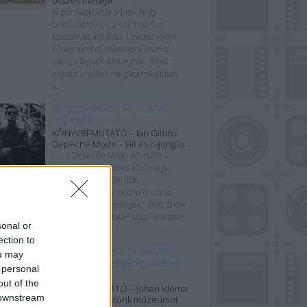
összes meséje
Jó pár napja már annak, hogy
beköszöntött ez a kibírhatatlan,
szeszélyes időjárás. Egyszer nyári
hőség tombol, másnapra viszont
vacog a fogunk a hidegtől… Most
először viseltek meg komolyabban
a...
Ahogy Basildon fiai csodát
műveltek
KÖNYVBEMUTATÓ – Ian Gittins:
Depeche Mode – Hit és rajongás
„…a Depeche Mode áthidalta a
szakadékot előadó és közönsége
között, a legegyszerűbb,
legközérthetőbb módon mutatva
meg: a csoda lehetséges.” Matt Snow
Régen történt, talán alsós lehettem
sonal or
az...
ection to
Röpke útmutató művészeti
ou may
galériákhoz, rengeteg üdének
 personal
ható ötlettel
out of the
KÖNYVBEMUTATÓ – Johan Idema:
 downstream
Hogyan látogassunk múzeumot