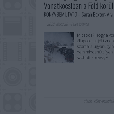
Vonatkocsiban a Föld körül
KÖNYVBEMUTATÓ – Sarah Baxter: A vilá
2022. június 28.
-
Fejes Valentin
Micsoda? Hogy a vonat
állapotokat jól ismer
számára ugyanúgy hi
nem mindenütt ilyen 
szabott könyve, A…
utazás
könyvbemutat