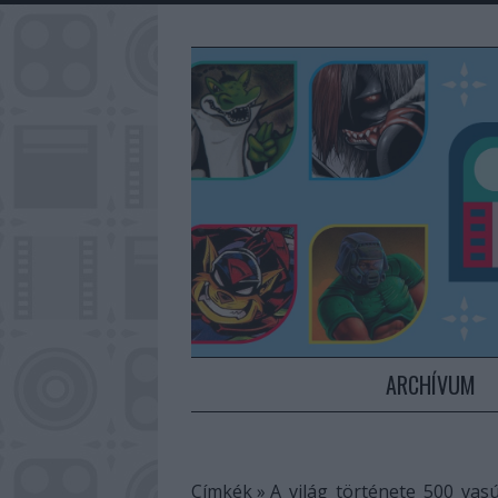
ARCHÍVUM
Címkék
»
A_világ_története_500_vas