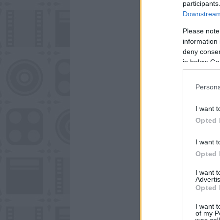
participants
Downstream 
Please note
information 
deny consent
in below Go
Persona
I want t
Opted 
I want t
Opted 
I want 
Advertis
Opted 
I want t
of my P
was col