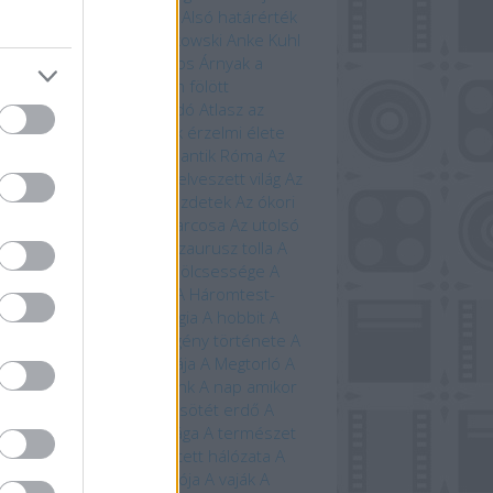
ugin
Allansia bérgyilkosai
Alsó határérték
i Ewington
Andrzej Sapkowski
Anke Kuhl
a Claybourne
Arany János
Árnyak a
étben
Árnyék Innsmouth fölött
trofizika
Athenaeum Kiadó
Atlasz az
ánokról
Avatar
Az állatok érzelmi élete
állatok szerelmi élete
Az antik Róma
Az
tar világa
Az élet fája
Az elveszett világ
Az
eriség története – A kezdetek
Az ókori
ögország
Az országút harcosa
Az utolsó
ánság
Az út vége
A dinoszaurusz tolla
A
 titkos élete
A farkasok bölcsessége
A
di idegenek
A halál vége
A Háromtest-
obléma
A háromtest-trilógia
A hobbit
A
bit művészete
A képregény története
A
lálló
A Krampusz éjszakája
A Megtorló
A
vetés ideje
A mi bolygónk
A nap amikor
történik
A nulladik év
A sötét erdő
A
lmarilok
A temetők élővilága
A természet
beszéde
A természet rejtett hálózata
A
úrnője
A Tűzhegy varázslója
A vaják
A