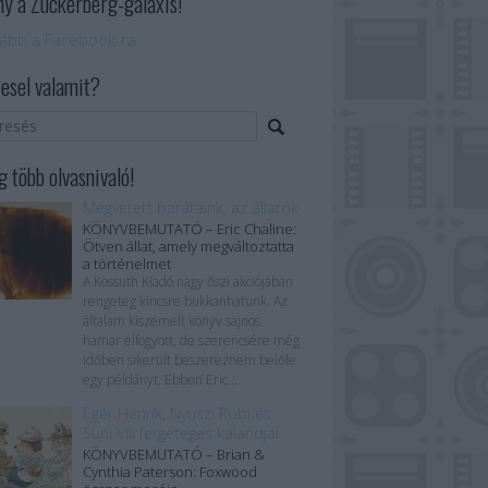
ny a Zuckerberg-galaxis!
ább a Facebook-ra
esel valamit?
 több olvasnivaló!
Megvetett barátaink, az állatok
KÖNYVBEMUTATÓ – Eric Chaline:
Ötven állat, amely megváltoztatta
a történelmet
A Kossuth Kiadó nagy őszi akciójában
rengeteg kincsre bukkanhatunk. Az
általam kiszemelt könyv sajnos
hamar elfogyott, de szerencsére még
időben sikerült beszereznem belőle
egy példányt. Ebben Eric...
Egér Henrik, Nyuszi Robi és
Süni Vili fergeteges kalandjai
KÖNYVBEMUTATÓ – Brian &
Cynthia Paterson: Foxwood