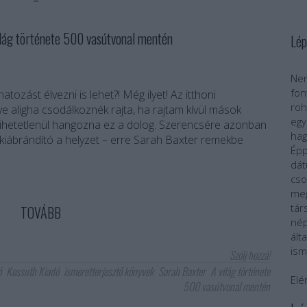
g története 500 vasútvonal mentén
Lép
Nem
fo
ozást élvezni is lehet?! Még ilyet! Az itthoni
roh
ve aligha csodálkoznék rajta, ha rajtam kívül mások
egy
hetetlenül hangozna ez a dolog. Szerencsére azonban
ha
kiábrándító a helyzet – erre Sarah Baxter remekbe
Épp
dát
cs
meg
tár
TOVÁBB
nép
ál
ism
Szólj hozzá!
ó
Kossuth Kiadó
ismeretterjesztő könyvek
Sarah Baxter
A világ története
Elé
500 vasútvonal mentén