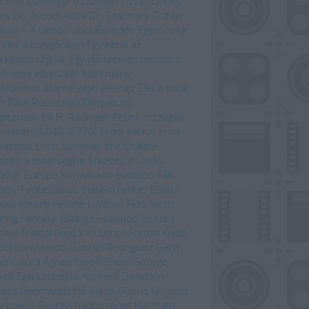
kumentumregény
Domján József
Donny
es
Dr. Aszódi Attila
Dr. Szatmáry Zoltán
kula – A vámpír átka
Ébredés
Egérőrség
 élet a bolygónkon
Egy elme az
kkévalóságnak
Egy ifjú természettudós
ténetei
elbeszélő költemény
ktronikus állam
Életjel
életrajz
Élet a halál
n
Élise Rousseau
Elképesztő
iptomiak
Elli H. Radinger
Eltűnt országok
omában (1840–1970)
Erdei kalauz
Erica
racedo
Erich Sommer
Eric Chaline
ezés a sötétségbe
Érkezés és más
ellák
Európa Könyvkiadó
evolúció
Fák
tasy
Fantasztikus életem
Farkas Balázs
ske-torony
Fekete I. Alfonz
Fido Nesti
hting Fantasy
földrajz
Foxwood összes
séje
Fraktál
Fred Van Lente
Fumax Kiadó
BO Könyvkiadó
Gabriel Rodríguez
Garth
is
Gaura Ágnes
Geoff Shaw
George
ell
Gianumberto Accinelli
Gondolin
kása
Gyémántfelhő Kiadó
Gyuris Norbert
rkovics Györgyi
hadtörténet
Harmath