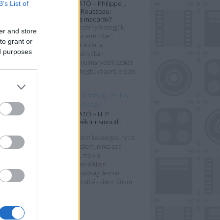
KÖNYVBEMUTATÓ – Philippe J.
B’s List of
Dubois & Élise Rousseau:
Tyúkeszűek-e a madarak?
„Ha a madarak szárnyát szegjük,
er and store
velük zuhanunk a semmibe.”
to grant or
Szeretek gyönyörködni a
ed purposes
könyvborítók látványában,
tüzetesebben tanulmányozni azokat
az esetlegesen megbúvó apró, elsőre
korántsem...
„Hol végződik a téboly, és hol
kezdődik a valóság?”
KÖNYVBEMUTATÓ – H. P.
Lovecraft: Árnyék Innsmouth
fölött
„Nincs az a bomlott képzelgés, nincs
az a tébolyult lázálom, nincs az a
beteges bódulat, mely a
legcsekélyebb mértékben
vetekedhetne a valóság démoni
torzulatával, amit ott és akkor láttam
– vagy...
mkék