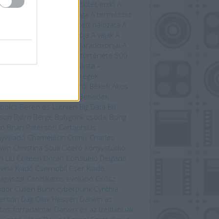
történik
A nulladik év
A sötét erdő
A
lmarilok
A temetők élővilága
A természet
beszéde
A természet rejtett hálózata
A
úrnője
A Tűzhegy varázslója
A vaják
A
zet kardja
A versengés paradoxonjai
A
zedelem kikötője
A világ története 500
útvonal mentén
Bakancslista –
yarország
Befejezetlen regék
enorról és Középföldéről
Békefi Ákos
efi Tamás
Benczik Vera
Benedek
bolcs
Beren és Lúthien
Big Data
Bill
son
Bjørn Berge
Bolygónk csodái
Bong
zo
Brian Paterson
Cartaphilus
yvkiadó
Chameleon Comix
Charles
win
Christina Scull
Ciceró Könyvstúdió
n Liu
Colleen Doran
Consuelo Delgado
vina Kiadó
Csernobil
Cser Kiadó
llagászat
Csodálatos evolúció
Csősz
ndor
Cullen Bunn
cyberpunk
Cynthia
erson
Dag Olav Hessen
Darwin az
tos forradalmár
Darwin és az ízeltlábúak