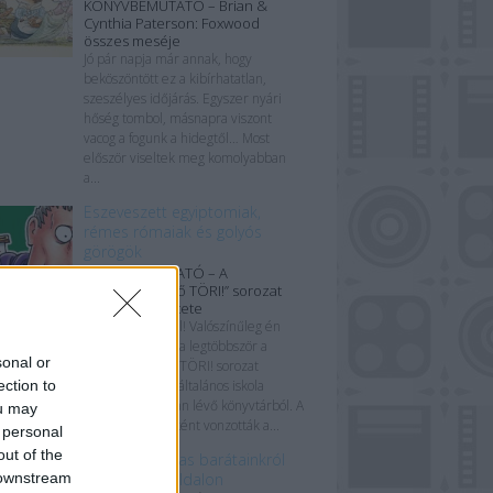
KÖNYVBEMUTATÓ – Brian &
Cynthia Paterson: Foxwood
összes meséje
Jó pár napja már annak, hogy
beköszöntött ez a kibírhatatlan,
szeszélyes időjárás. Egyszer nyári
hőség tombol, másnapra viszont
vacog a fogunk a hidegtől… Most
először viseltek meg komolyabban
a...
Eszeveszett egyiptomiak,
rémes rómaiak és golyós
görögök
KÖNYVBEMUTATÓ – A
„RRRrrrrettentő TÖRI!” sorozat
első három kötete
Csapás a múltból! Valószínűleg én
kölcsönöztem ki a legtöbbször a
sonal or
RRRrrrrettentő TÖRI! sorozat
ection to
könyvecskéit az általános iskola
szomszédságában lévő könyvtárból. A
ou may
borítók mágnesként vonzották a...
 personal
out of the
Rólunk és tollas barátainkról
 downstream
alig kétszáz oldalon