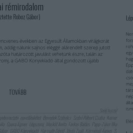
ai rémirodalom
tette Roboz Gábor)
Lép
Nem
fo
lencvenes években az Egyesült Államokban virágkorát
roh
m, addig nálunk sajnos eléggé alárendelt szerep jutott
egy
azóta határozott javulást vehetünk észre, talán az
ha
szomj, a GABO Könyvkiadó által gondozott újabb
Épp
dát
cs
meg
tár
TOVÁBB
nép
ál
ism
Szólj hozzá!
yvbemutató
novelláskötet
Benedek Szabolcs
Szabó Róbert Csaba
Komor
Elé
lla
Gaura Ágnes
Légszomj
Moskát Anita
Farkas Balázs
Papp-Zakor Ilka
Gábor
GABO Könyvkiadó
Harmath Dávid
Jónás Zsolt
Körmendi Ágnes
S.