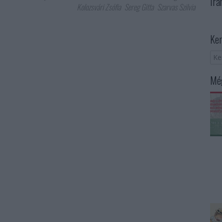
Irá
Kolozsvári Zsófia
Sereg Gitta
Szarvas Szilvia
Ker
Még