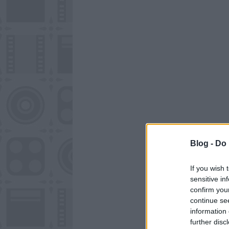
Blog -
Do 
If you wish 
sensitive in
confirm you
continue se
information 
further disc