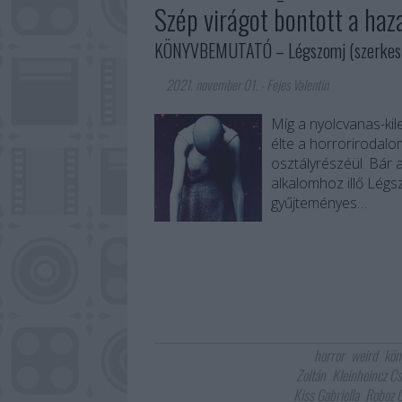
Szép virágot bontott a haz
KÖNYVBEMUTATÓ – Légszomj (szerkesz
2021. november 01.
-
Fejes Valentin
Míg a nyolcvanas-ki
élte a horrorirodalo
osztályrészéül. Bár 
alkalomhoz illő Lég
gyűjteményes…
horror
weird
kön
Zoltán
Kleinheincz Csi
Kiss Gabriella
Roboz 