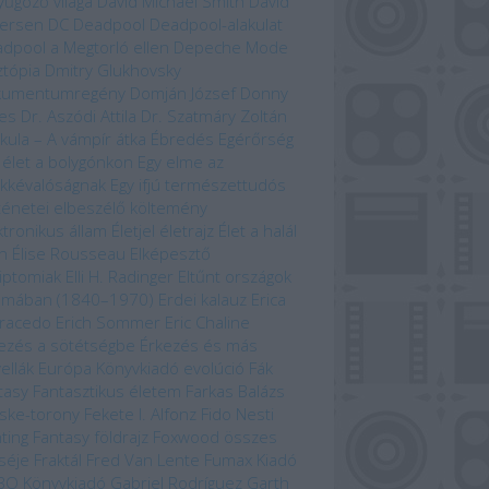
yűgöző világa
David Michael Smith
David
ersen
DC
Deadpool
Deadpool-alakulat
dpool a Megtorló ellen
Depeche Mode
ztópia
Dmitry Glukhovsky
kumentumregény
Domján József
Donny
es
Dr. Aszódi Attila
Dr. Szatmáry Zoltán
kula – A vámpír átka
Ébredés
Egérőrség
 élet a bolygónkon
Egy elme az
kkévalóságnak
Egy ifjú természettudós
ténetei
elbeszélő költemény
ktronikus állam
Életjel
életrajz
Élet a halál
n
Élise Rousseau
Elképesztő
iptomiak
Elli H. Radinger
Eltűnt országok
omában (1840–1970)
Erdei kalauz
Erica
racedo
Erich Sommer
Eric Chaline
ezés a sötétségbe
Érkezés és más
ellák
Európa Könyvkiadó
evolúció
Fák
tasy
Fantasztikus életem
Farkas Balázs
ske-torony
Fekete I. Alfonz
Fido Nesti
hting Fantasy
földrajz
Foxwood összes
séje
Fraktál
Fred Van Lente
Fumax Kiadó
BO Könyvkiadó
Gabriel Rodríguez
Garth