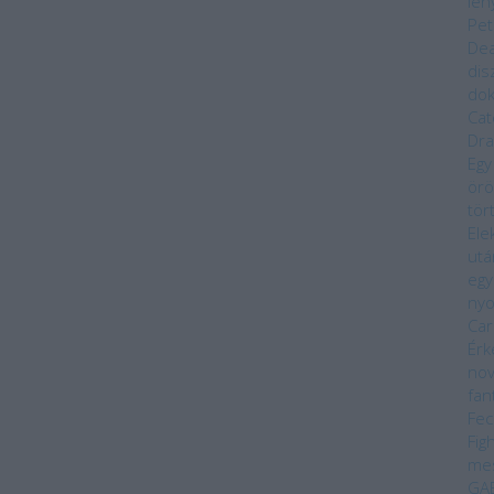
len
Pet
Dea
dis
do
Cat
Dra
Egy
örö
tör
Ele
utá
egy
ny
Car
Érk
nov
fan
Fec
Fig
me
GA