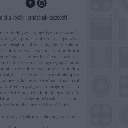
d át a Tékák Tárházának küszöbét!
 lehet elégszer hangsúlyozni az olvasás
ntosságát, pláne ebben a fejvesztve
anó világban, ahol a digitális tartalmak
re jobban teret nyernek a mondhatni
gyományos ismeretforrások rovására.
en ezért tűztem ki a blog megnyitásának
umát szeptember nyolcadikára, ennek a
odálatos, számomra mindenképpen
határozó, kellemes élmények tucatjaival
suló tevékenységnek a világnapjára: a
szerűsítéshez rövidebb lélegzetvételű,
talában kedvcsinálóknak szánt
ertetőimmel szeretnék hozzájárulni.
rhetőség:
tekaktarhaza[kukac]gmail.com