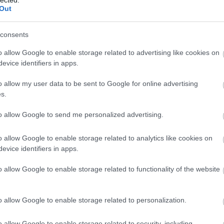
100
Out
Bir
Ga
consents
Akk
Kal
o allow Google to enable storage related to advertising like cookies on
And
evice identifiers in apps.
Ann
söt
o allow my user data to be sent to Google for online advertising
asz
s.
óce
Az 
to allow Google to send me personalized advertising.
Ava
emb
o allow Google to enable storage related to analytics like cookies on
Gör
evice identifiers in apps.
kív
fák
o allow Google to enable storage related to functionality of the website
föl
pr
Hob
o allow Google to enable storage related to personalization.
kívü
meg
o allow Google to enable storage related to security, including