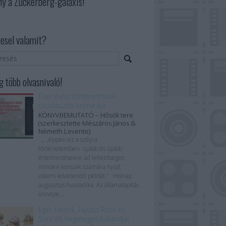
ny a Zuckerberg-galaxis!
esel valamit?
 több olvasnivaló!
Ezer évnyi történelmünk
csodaszép krónikája
KÖNYVBEMUTATÓ – Hősök tere
(szerkesztette Mészáros János &
Németh Levente)
„…éppen ez a szép a
történelemben: újabb és újabb
értelmezésekre ad lehetőséget,
minden korszak számára nyújt
valami követendő példát.” Holnap
augusztus huszadika. Az államalapítás
ünnepe...
Egér Henrik, Nyuszi Robi és
Süni Vili fergeteges kalandjai