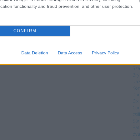
meg
cation functionality and fraud prevention, and other user protection.
szi
jel
tó 
vég
CONFIRM
ves
vas
Mag
Data Deletion
Data Access
Privacy Policy
Núm
Bék
Sza
Bry
Da
Kön
Dar
Cixi
Cor
csi
Sá
Pat
óva