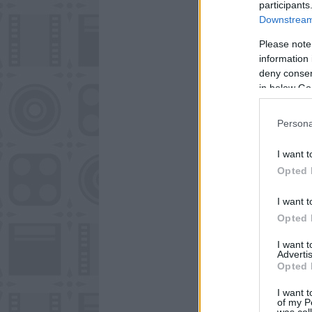
participants
Downstream 
Please note
information 
deny consent
in below Go
Persona
I want t
Opted 
I want t
Opted 
I want 
Advertis
Opted 
I want t
of my P
was col