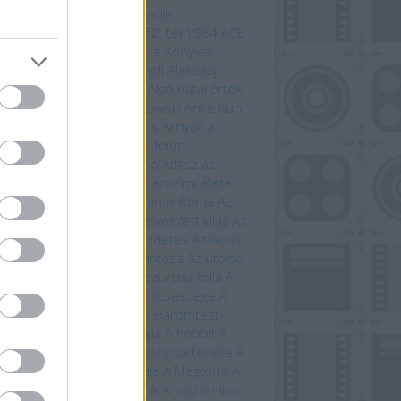
 beszédes tárgy a Harmadik
odalomból
1152. ősz
1152. tél
1984
ACE
mebooks
Adam Bray
Agave Könyvek
ord Kiadó
Alastair Fothergill
Alekszej
ugin
Allansia bérgyilkosai
Alsó határérték
i Ewington
Andrzej Sapkowski
Anke Kuhl
a Claybourne
Arany János
Árnyak a
étben
Árnyék Innsmouth fölött
trofizika
Athenaeum Kiadó
Atlasz az
ánokról
Avatar
Az állatok érzelmi élete
állatok szerelmi élete
Az antik Róma
Az
tar világa
Az élet fája
Az elveszett világ
Az
eriség története – A kezdetek
Az ókori
ögország
Az országút harcosa
Az utolsó
ánság
Az út vége
A dinoszaurusz tolla
A
 titkos élete
A farkasok bölcsessége
A
di idegenek
A halál vége
A Háromtest-
obléma
A háromtest-trilógia
A hobbit
A
bit művészete
A képregény története
A
lálló
A Krampusz éjszakája
A Megtorló
A
vetés ideje
A mi bolygónk
A nap amikor