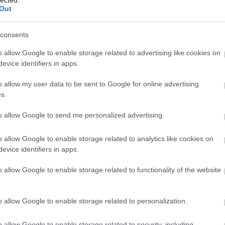
Out
Ann
söt
asz
consents
óce
Az 
o allow Google to enable storage related to advertising like cookies on
Ava
evice identifiers in apps.
emb
Gör
o allow my user data to be sent to Google for online advertising
kív
s.
fák
föl
to allow Google to send me personalized advertising.
pr
Hob
o allow Google to enable storage related to analytics like cookies on
kívü
evice identifiers in apps.
meg
meg
o allow Google to enable storage related to functionality of the website
szi
jel
tó 
o allow Google to enable storage related to personalization.
vég
ves
o allow Google to enable storage related to security, including