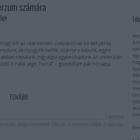
verzum számára
ége
Lép
Nem
fo
ogy ezt az utat minden civilizációnak be kell járnia:
roh
edünk, kitotyogunk belőle, szárnyra kapunk, egyre
egy
abban repülünk, míg végül egybeolvadunk az univerzum
ha
ett A halál vége, hurrá!” – gondoltam pár hónapja,
Épp
dát
cs
meg
tár
TOVÁBB
nép
ál
ism
2
komment
bemutató
Európa Könyvkiadó
Cixin Liu
A háromtest-trilógia
A halál vége
Elé