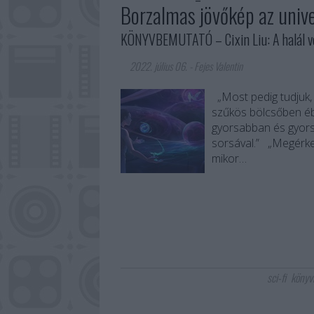
Borzalmas jövőkép az uni
KÖNYVBEMUTATÓ – Cixin Liu: A halál v
2022. július 06.
-
Fejes Valentin
„Most pedig tudjuk, h
szűkös bölcsőben ébr
gyorsabban és gyors
sorsával.” „Megérkez
mikor…
sci-fi
könyv