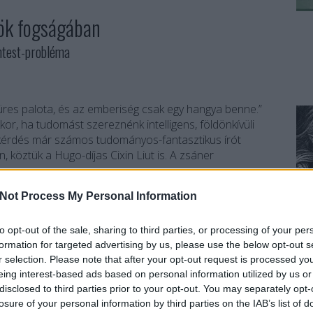
rök fogságában
test-probléma
res palota, és az emberiség csak egy hangya benne.”
kor, ha tudomást szereznénk intelligens, földönkívüli
A kérdés már számos tudományos-fantasztikus írót
, köztük a Hugo-díjas Cixin Liut is. A zsáner
Not Process My Personal Information
TOVÁBB
to opt-out of the sale, sharing to third parties, or processing of your per
formation for targeted advertising by us, please use the below opt-out s
r selection. Please note that after your opt-out request is processed y
Szólj hozzá!
eing interest-based ads based on personal information utilized by us or
Európa Könyvkiadó
Cixin Liu
A Háromtest-probléma
A háromtest-trilógia
disclosed to third parties prior to your opt-out. You may separately opt-
losure of your personal information by third parties on the IAB’s list of