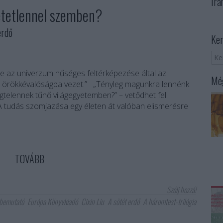
Irá
etetlennel szemben?
erdő
Ker
 az univerzum hűséges feltérképezése által az
Még
az örökkévalóságba vezet.” „Tényleg magunkra lennénk
telennek tűnő világegyetemben?” – vetődhet fel
A tudás szomjazása egy életen át valóban elismerésre
TOVÁBB
Szólj hozzá!
bemutató
Európa Könyvkiadó
Cixin Liu
A sötét erdő
A háromtest-trilógia