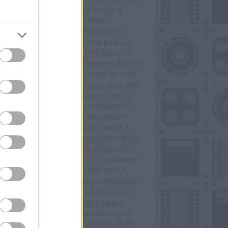
a Claybourne
Arany János
Árnyak a
étben
Árnyék Innsmouth fölött
trofizika
Athenaeum Kiadó
Atlasz az
ánokról
Avatar
Az állatok érzelmi élete
állatok szerelmi élete
Az antik Róma
Az
tar világa
Az élet fája
Az elveszett világ
Az
eriség története – A kezdetek
Az ókori
ögország
Az országút harcosa
Az utolsó
ánság
Az út vége
A dinoszaurusz tolla
A
 titkos élete
A farkasok bölcsessége
A
di idegenek
A halál vége
A Háromtest-
obléma
A háromtest-trilógia
A hobbit
A
bit művészete
A képregény története
A
lálló
A Krampusz éjszakája
A Megtorló
A
vetés ideje
A mi bolygónk
A nap amikor
történik
A nulladik év
A sötét erdő
A
lmarilok
A temetők élővilága
A természet
beszéde
A természet rejtett hálózata
A
úrnője
A Tűzhegy varázslója
A vaják
A
zet kardja
A versengés paradoxonjai
A
zedelem kikötője
A világ története 500