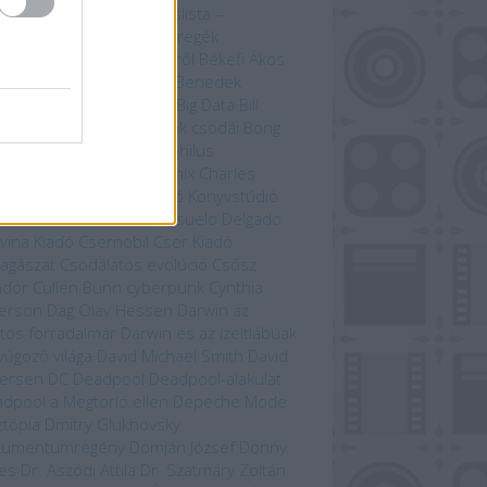
útvonal mentén
Bakancslista –
yarország
Befejezetlen regék
enorról és Középföldéről
Békefi Ákos
efi Tamás
Benczik Vera
Benedek
bolcs
Beren és Lúthien
Big Data
Bill
son
Bjørn Berge
Bolygónk csodái
Bong
zo
Brian Paterson
Cartaphilus
yvkiadó
Chameleon Comix
Charles
win
Christina Scull
Ciceró Könyvstúdió
n Liu
Colleen Doran
Consuelo Delgado
vina Kiadó
Csernobil
Cser Kiadó
llagászat
Csodálatos evolúció
Csősz
ndor
Cullen Bunn
cyberpunk
Cynthia
erson
Dag Olav Hessen
Darwin az
tos forradalmár
Darwin és az ízeltlábúak
yűgöző világa
David Michael Smith
David
ersen
DC
Deadpool
Deadpool-alakulat
dpool a Megtorló ellen
Depeche Mode
ztópia
Dmitry Glukhovsky
kumentumregény
Domján József
Donny
es
Dr. Aszódi Attila
Dr. Szatmáry Zoltán