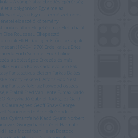
kula – A vámpír átka
Ébredés
Egérőrség
 élet a bolygónkon
Egy elme az
kkévalóságnak
Egy ifjú természettudós
ténetei
elbeszélő költemény
ktronikus állam
Életjel
életrajz
Élet a halál
n
Élise Rousseau
Elképesztő
iptomiak
Elli H. Radinger
Eltűnt országok
omában (1840–1970)
Erdei kalauz
Erica
racedo
Erich Sommer
Eric Chaline
ezés a sötétségbe
Érkezés és más
ellák
Európa Könyvkiadó
evolúció
Fák
tasy
Fantasztikus életem
Farkas Balázs
ske-torony
Fekete I. Alfonz
Fido Nesti
hting Fantasy
földrajz
Foxwood összes
séje
Fraktál
Fred Van Lente
Fumax Kiadó
BO Könyvkiadó
Gabriel Rodríguez
Garth
is
Gaura Ágnes
Geoff Shaw
George
ell
Gianumberto Accinelli
Gondolin
kása
Gyémántfelhő Kiadó
Gyuris Norbert
rkovics Györgyi
hadtörténet
Harmath
id
Ház a Mocsárban
Helen Bostock
ikon Kiadó
Helikon Zsebkönyvek