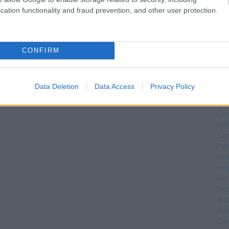
vas
cation functionality and fraud prevention, and other user protection.
Mag
Núm
Bék
Sza
CONFIRM
Bry
Da
Kön
Data Deletion
Data Access
Privacy Policy
Dar
Cixi
Cor
csi
Sá
Pat
óva
len
Pet
Dea
dis
do
Cat