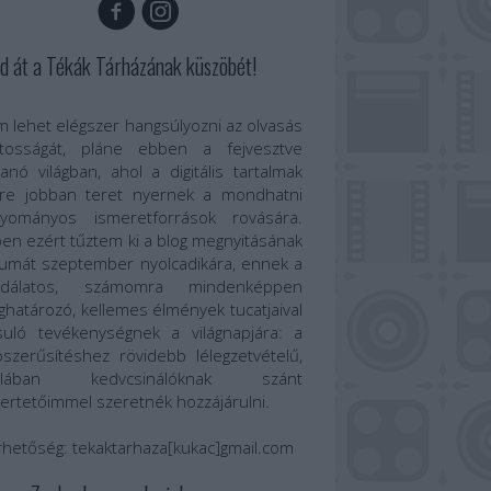
d át a Tékák Tárházának küszöbét!
 lehet elégszer hangsúlyozni az olvasás
ntosságát, pláne ebben a fejvesztve
anó világban, ahol a digitális tartalmak
re jobban teret nyernek a mondhatni
gyományos ismeretforrások rovására.
en ezért tűztem ki a blog megnyitásának
umát szeptember nyolcadikára, ennek a
odálatos, számomra mindenképpen
határozó, kellemes élmények tucatjaival
suló tevékenységnek a világnapjára: a
szerűsítéshez rövidebb lélegzetvételű,
talában kedvcsinálóknak szánt
ertetőimmel szeretnék hozzájárulni.
rhetőség:
tekaktarhaza[kukac]gmail.com