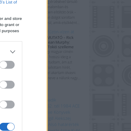
kényelmetlenség érzésével társuló
B’s List of
értetlenkedés, unalomban és
abszolút közönyben eltöltött órák –
csak néhány olyan dolgot soroltam
er and store
most fel azok közül, amik elsőkként...
to grant or
ed purposes
Kiberrománc tűzön-vízen át
KÉPREGÉNYBEMUTATÓ – Rick
Remender & Sean Murphy:
Tokyo Ghost – Tokió szelleme
Tokyo Ghost, vagy magyar címén
Tokió szelleme – hosszú ideig a
létezéséről sem tudtam, ám azt
követően, hogy hallottam hírét,
mindenképpen el akartam olvasni.
Rick Remender neve a nálunk nagy...
mkék
 beszédes tárgy a Harmadik
odalomból
1152. ősz
1152. tél
1984
ACE
mebooks
Adam Bray
Agave Könyvek
ord Kiadó
Alastair Fothergill
Alekszej
ugin
Allansia bérgyilkosai
Alsó határérték
i Ewington
Andrzej Sapkowski
Anke Kuhl