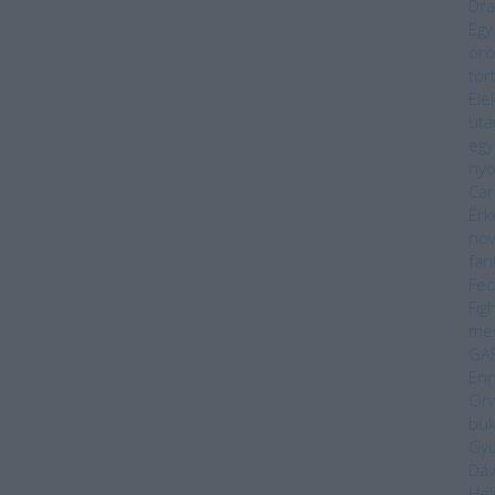
Dra
Egy
örö
tör
Ele
utá
egy
ny
Car
Érk
nov
fan
Fec
Fig
me
GA
Enn
Orw
bu
Gyu
Dáv
Hel