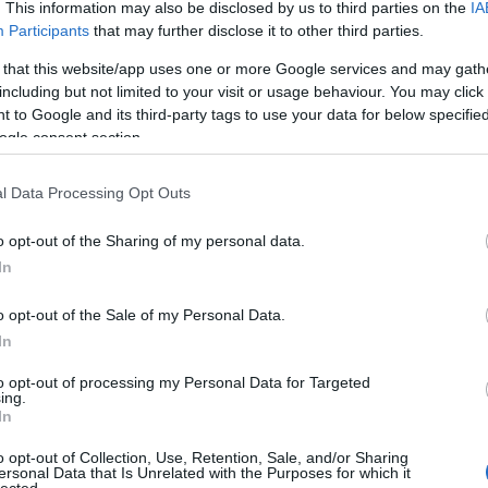
. This information may also be disclosed by us to third parties on the
IA
Participants
that may further disclose it to other third parties.
 that this website/app uses one or more Google services and may gath
including but not limited to your visit or usage behaviour. You may click 
 to Google and its third-party tags to use your data for below specifi
ogle consent section.
l Data Processing Opt Outs
o opt-out of the Sharing of my personal data.
In
o opt-out of the Sale of my Personal Data.
Cí
In
100
to opt-out of processing my Personal Data for Targeted
Bir
ing.
Ga
In
Akk
o opt-out of Collection, Use, Retention, Sale, and/or Sharing
Kal
ersonal Data that Is Unrelated with the Purposes for which it
And
lected.