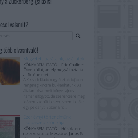
ny a Zuckerberg-galaxis!
esel valamit?
 több olvasnivaló!
Megvetett barátaink, az állatok
KÖNYVBEMUTATÓ – Eric Chaline:
Ötven állat, amely megváltoztatta
a történelmet
A Kossuth Kiadó nagy őszi akciójában
rengeteg kincsre bukkanhatunk. Az
általam kiszemelt könyv sajnos
hamar elfogyott, de szerencsére még
időben sikerült beszereznem belőle
egy példányt. Ebben Eric...
Ezer évnyi történelmünk
csodaszép krónikája
KÖNYVBEMUTATÓ – Hősök tere
(szerkesztette Mészáros János &