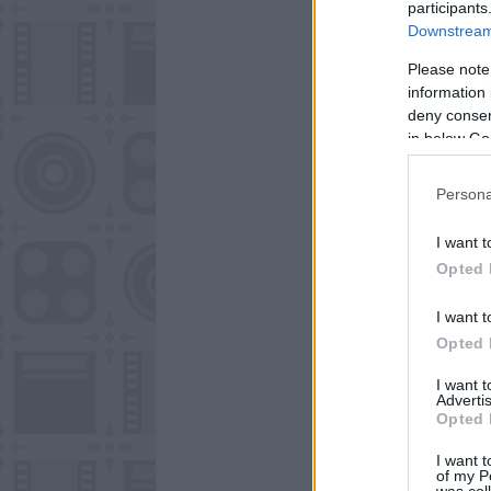
participants
Downstream 
Please note
information 
deny consent
in below Go
Persona
I want t
Opted 
I want t
Opted 
I want 
Advertis
Opted 
I want t
of my P
was col