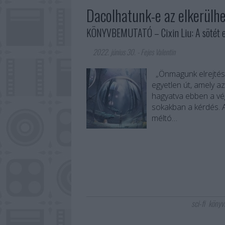
Dacolhatunk-e az elkerülh
KÖNYVBEMUTATÓ – Cixin Liu: A sötét 
2022. június 30.
-
Fejes Valentin
„Önmagunk elrejtése
egyetlen út, amely 
hagyatva ebben a vég
sokakban a kérdés. 
méltó…
sci-fi
könyv