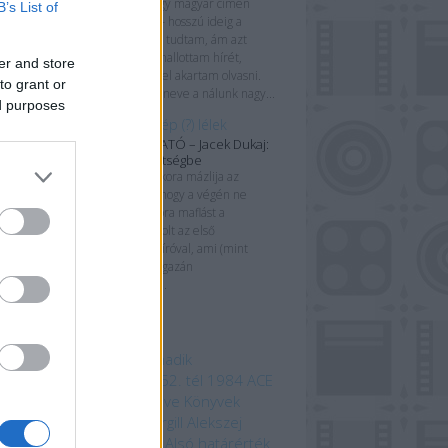
Tokyo Ghost, vagy magyar címén
B’s List of
Tokió szelleme – hosszú ideig a
létezéséről sem tudtam, ám azt
követően, hogy hallottam hírét,
er and store
mindenképpen el akartam olvasni.
to grant or
Rick Remender neve a nálunk nagy...
ed purposes
Gép testben ép (?) lélek
KÖNYVBEMUTATÓ – Jacek Dukaj:
Érkezés a sötétségbe
„Nem lehet akkora mázlija az
emberiségnek, hogy a végén ne
kapjunk egy jókora maflást a
pofánkba.” Ez volt az első
találkozásom az íróval, ami (mint
utólag kiderült) igazán
emlékezetesre...
mkék
 beszédes tárgy a Harmadik
odalomból
1152. ősz
1152. tél
1984
ACE
mebooks
Adam Bray
Agave Könyvek
ord Kiadó
Alastair Fothergill
Alekszej
ugin
Allansia bérgyilkosai
Alsó határérték