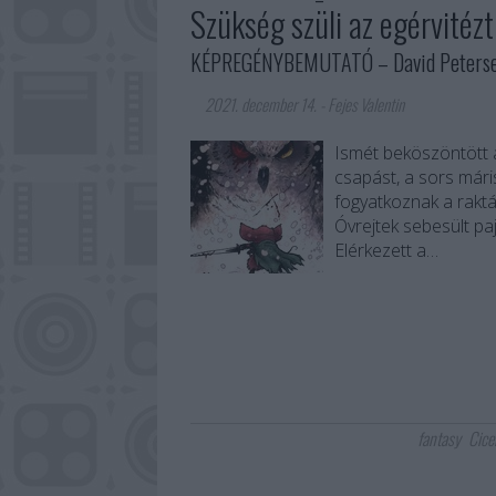
Szükség szüli az egérvitézt
KÉPREGÉNYBEMUTATÓ – David Petersen:
2021. december 14.
-
Fejes Valentin
Ismét beköszöntött a
csapást, a sors mári
fogyatkoznak a raktá
Óvrejtek sebesült pa
Elérkezett a…
fantasy
Cice