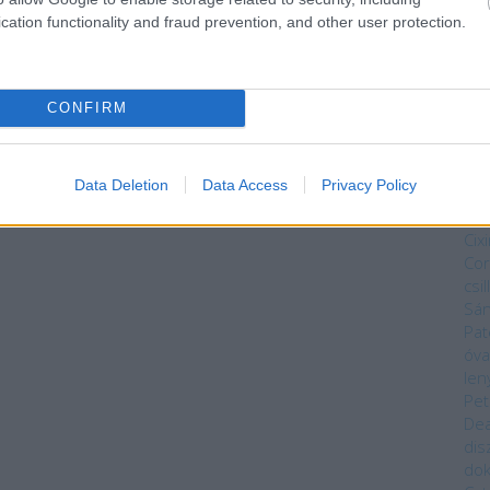
ves
cation functionality and fraud prevention, and other user protection.
vas
Mag
Núm
Bék
CONFIRM
Sza
Bry
Da
Data Deletion
Data Access
Privacy Policy
Kön
Dar
Cixi
Cor
csi
Sá
Pat
óva
len
Pet
Dea
dis
do