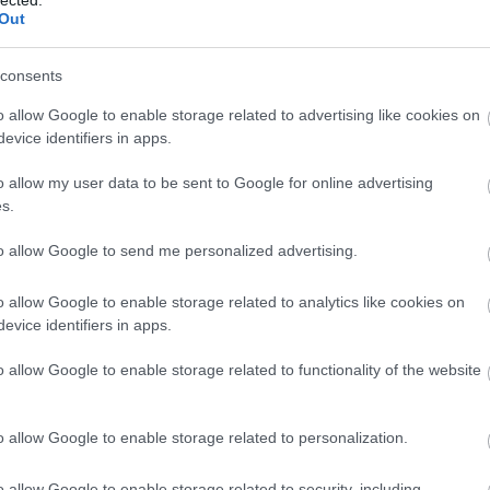
And
Out
Ann
söt
consents
asz
óce
o allow Google to enable storage related to advertising like cookies on
Az 
evice identifiers in apps.
Ava
emb
o allow my user data to be sent to Google for online advertising
Gör
s.
kív
fák
to allow Google to send me personalized advertising.
föl
pr
o allow Google to enable storage related to analytics like cookies on
Hob
evice identifiers in apps.
kívü
meg
o allow Google to enable storage related to functionality of the website
meg
szi
jel
o allow Google to enable storage related to personalization.
tó 
vég
o allow Google to enable storage related to security, including