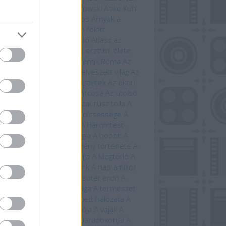
i Ewington
Andrzej Sapkowski
Anke Kuhl
a Claybourne
Arany János
Árnyak a
étben
Árnyék Innsmouth fölött
trofizika
Athenaeum Kiadó
Atlasz az
ánokról
Avatar
Az állatok érzelmi élete
állatok szerelmi élete
Az antik Róma
Az
tar világa
Az élet fája
Az elveszett világ
Az
eriség története – A kezdetek
Az ókori
ögország
Az országút harcosa
Az utolsó
ánság
Az út vége
A dinoszaurusz tolla
A
 titkos élete
A farkasok bölcsessége
A
di idegenek
A halál vége
A Háromtest-
obléma
A háromtest-trilógia
A hobbit
A
bit művészete
A képregény története
A
lálló
A Krampusz éjszakája
A Megtorló
A
vetés ideje
A mi bolygónk
A nap amikor
történik
A nulladik év
A sötét erdő
A
lmarilok
A temetők élővilága
A természet
beszéde
A természet rejtett hálózata
A
úrnője
A Tűzhegy varázslója
A vaják
A
zet kardja
A versengés paradoxonjai
A