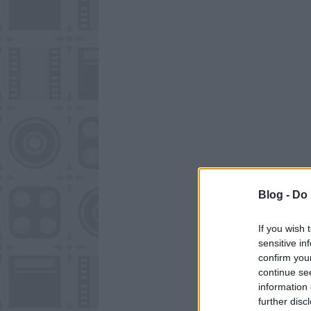
Blog -
Do 
If you wish 
sensitive in
confirm you
continue se
information 
further disc