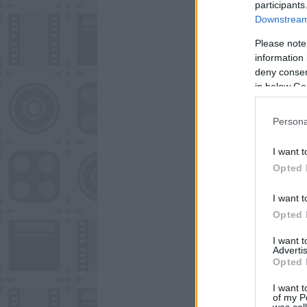
participants
Downstream 
Please note
information 
deny consent
in below Go
Persona
I want t
Opted 
I want t
Opted 
I want 
Advertis
Opted 
I want t
of my P
was col