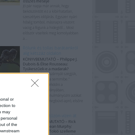
összes meséje
Jó pár napja már annak, hogy
beköszöntött ez a kibírhatatlan,
szeszélyes időjárás. Egyszer nyári
hőség tombol, másnapra viszont
vacog a fogunk a hidegtől… Most
először viseltek meg komolyabban
a...
Rólunk és tollas barátainkról
alig kétszáz oldalon
KÖNYVBEMUTATÓ – Philippe J.
Dubois & Élise Rousseau:
Tyúkeszűek-e a madarak?
„Ha a madarak szárnyát szegjük,
velük zuhanunk a semmibe.”
Szeretek gyönyörködni a
könyvborítók látványában,
tüzetesebben tanulmányozni azokat
sonal or
az esetlegesen megbúvó apró, elsőre
ection to
korántsem...
ou may
Kiberrománc tűzön-vízen át
 personal
KÉPREGÉNYBEMUTATÓ – Rick
out of the
Remender & Sean Murphy:
 downstream
Tokyo Ghost – Tokió szelleme