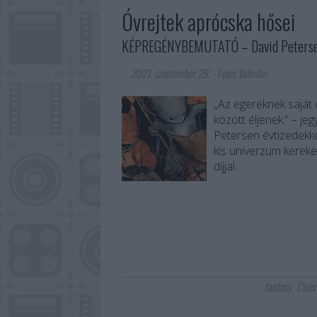
Óvrejtek aprócska hősei
KÉPREGÉNYBEMUTATÓ – David Petersen:
2021. szeptember 29.
-
Fejes Valentin
„Az egereknek saját c
között éljenek.” – je
Petersen évtizedekke
kis univerzum kerek
díjjal…
fantasy
Cicer