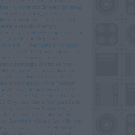
es
Dr. Aszódi Attila
Dr. Szatmáry Zoltán
kula – A vámpír átka
Ébredés
Egérőrség
 élet a bolygónkon
Egy elme az
kkévalóságnak
Egy ifjú természettudós
ténetei
elbeszélő költemény
ktronikus állam
Életjel
életrajz
Élet a halál
n
Élise Rousseau
Elképesztő
iptomiak
Elli H. Radinger
Eltűnt országok
omában (1840–1970)
Erdei kalauz
Erica
racedo
Erich Sommer
Eric Chaline
ezés a sötétségbe
Érkezés és más
ellák
Európa Könyvkiadó
evolúció
Fák
tasy
Fantasztikus életem
Farkas Balázs
ske-torony
Fekete I. Alfonz
Fido Nesti
hting Fantasy
földrajz
Foxwood összes
séje
Fraktál
Fred Van Lente
Fumax Kiadó
BO Könyvkiadó
Gabriel Rodríguez
Garth
is
Gaura Ágnes
Geoff Shaw
George
ell
Gianumberto Accinelli
Gondolin
kása
Gyémántfelhő Kiadó
Gyuris Norbert
rkovics Györgyi
hadtörténet
Harmath
id
Ház a Mocsárban
Helen Bostock