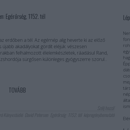
 Egérőrség, 1152. tél
Lép
Nem
fo
z erdőben a tél. Az egérnép alig heverte ki az előző
roh
s újabb akadályokat gördít eléjük: vészesen
egy
rakban felhalmozott élelemkészletek, ráadásul Rand,
ha
jzshordója sürgősen különleges gyógyszerre szorul...
Épp
dát
cs
meg
tár
TOVÁBB
nép
ál
ism
Szólj hozzá!
ró Könyvstúdió
David Petersen
Egérőrség
1152. tél
képregénybemutató
Elé