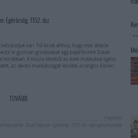
Irá
 Egérőrség, 1152. ősz
Ker
ivilizációjuk van. Túl kicsik ahhoz, hogy más állatok
Még
gyezte le gyorsan gondolatait egy papírfecnire David
l korábban. A kósza ötletből az évek múlásával egész
edett, az alkotó munkásságát később a rangos Eisner-
TOVÁBB
1
komment
ó Könyvstúdió
David Petersen
Egérőrség
1152. ősz
képregénybemutató