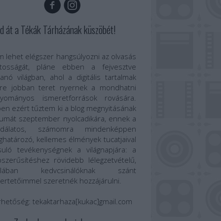
d át a Tékák Tárházának küszöbét!
 lehet elégszer hangsúlyozni az olvasás
ntosságát, pláne ebben a fejvesztve
anó világban, ahol a digitális tartalmak
re jobban teret nyernek a mondhatni
gyományos ismeretforrások rovására.
en ezért tűztem ki a blog megnyitásának
umát szeptember nyolcadikára, ennek a
odálatos, számomra mindenképpen
határozó, kellemes élmények tucatjaival
suló tevékenységnek a világnapjára: a
szerűsítéshez rövidebb lélegzetvételű,
talában kedvcsinálóknak szánt
ertetőimmel szeretnék hozzájárulni.
rhetőség:
tekaktarhaza[kukac]gmail.com