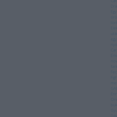
Cat
Dra
Egy
örö
tör
Ele
utá
egy
ny
Car
Érk
nov
fan
Fec
Fig
me
GA
Enn
Orw
bu
Gyu
Dáv