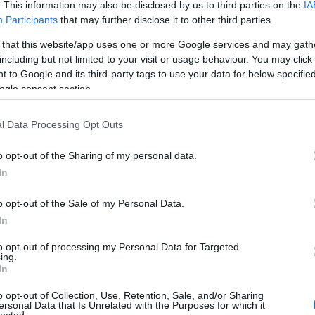
. This information may also be disclosed by us to third parties on the
IA
Participants
that may further disclose it to other third parties.
 that this website/app uses one or more Google services and may gath
including but not limited to your visit or usage behaviour. You may click 
 to Google and its third-party tags to use your data for below specifi
ogle consent section.
l Data Processing Opt Outs
o opt-out of the Sharing of my personal data.
In
o opt-out of the Sale of my Personal Data.
In
Cí
to opt-out of processing my Personal Data for Targeted
100
ing.
Bir
In
Ga
o opt-out of Collection, Use, Retention, Sale, and/or Sharing
Akk
ersonal Data that Is Unrelated with the Purposes for which it
Kal
lected.