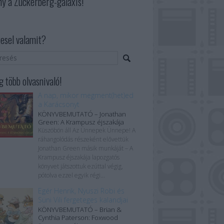
ny a Zuckerberg-galaxis!
esel valamit?
 több olvasnivaló!
A nap, mikor megment(het)ed
a Karácsonyt
KÖNYVBEMUTATÓ – Jonathan
Green: A Krampusz éjszakája
Küszöbön áll Az Ünnepek Ünnepe! A
ráhangolódás részeként elővettük
Jonathan Green másik munkáját – A
Krampusz éjszakája lapozgatós
könyvet játszottuk ezúttal végig,
pótolva ezzel egyik régi...
Egér Henrik, Nyuszi Robi és
Süni Vili fergeteges kalandjai
KÖNYVBEMUTATÓ – Brian &
Cynthia Paterson: Foxwood