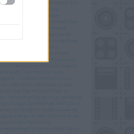
zedelem kikötője
A világ története 500
útvonal mentén
Bakancslista –
yarország
Befejezetlen regék
enorról és Középföldéről
Békefi Ákos
efi Tamás
Benczik Vera
Benedek
bolcs
Beren és Lúthien
Big Data
Bill
son
Bjørn Berge
Bolygónk csodái
Bong
zo
Brian Paterson
Cartaphilus
yvkiadó
Chameleon Comix
Charles
win
Christina Scull
Ciceró Könyvstúdió
n Liu
Colleen Doran
Consuelo Delgado
vina Kiadó
Csernobil
Cser Kiadó
llagászat
Csodálatos evolúció
Csősz
ndor
Cullen Bunn
cyberpunk
Cynthia
erson
Dag Olav Hessen
Darwin az
tos forradalmár
Darwin és az ízeltlábúak
yűgöző világa
David Michael Smith
David
ersen
DC
Deadpool
Deadpool-alakulat
dpool a Megtorló ellen
Depeche Mode
ztópia
Dmitry Glukhovsky
kumentumregény
Domján József
Donny