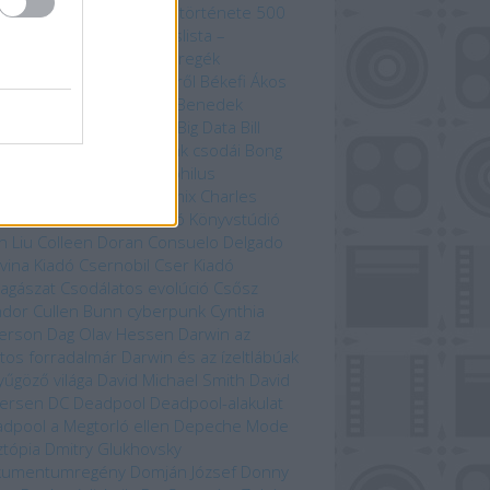
zedelem kikötője
A világ története 500
útvonal mentén
Bakancslista –
yarország
Befejezetlen regék
enorról és Középföldéről
Békefi Ákos
efi Tamás
Benczik Vera
Benedek
bolcs
Beren és Lúthien
Big Data
Bill
son
Bjørn Berge
Bolygónk csodái
Bong
zo
Brian Paterson
Cartaphilus
yvkiadó
Chameleon Comix
Charles
win
Christina Scull
Ciceró Könyvstúdió
n Liu
Colleen Doran
Consuelo Delgado
vina Kiadó
Csernobil
Cser Kiadó
llagászat
Csodálatos evolúció
Csősz
ndor
Cullen Bunn
cyberpunk
Cynthia
erson
Dag Olav Hessen
Darwin az
tos forradalmár
Darwin és az ízeltlábúak
yűgöző világa
David Michael Smith
David
ersen
DC
Deadpool
Deadpool-alakulat
dpool a Megtorló ellen
Depeche Mode
ztópia
Dmitry Glukhovsky
kumentumregény
Domján József
Donny