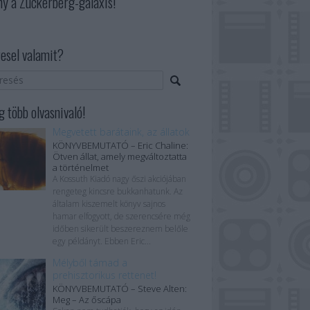
ny a Zuckerberg-galaxis!
esel valamit?
 több olvasnivaló!
Megvetett barátaink, az állatok
KÖNYVBEMUTATÓ – Eric Chaline:
Ötven állat, amely megváltoztatta
a történelmet
A Kossuth Kiadó nagy őszi akciójában
rengeteg kincsre bukkanhatunk. Az
általam kiszemelt könyv sajnos
hamar elfogyott, de szerencsére még
időben sikerült beszereznem belőle
egy példányt. Ebben Eric...
Mélyből támad a
prehisztorikus rettenet!
KÖNYVBEMUTATÓ – Steve Alten:
Meg – Az őscápa