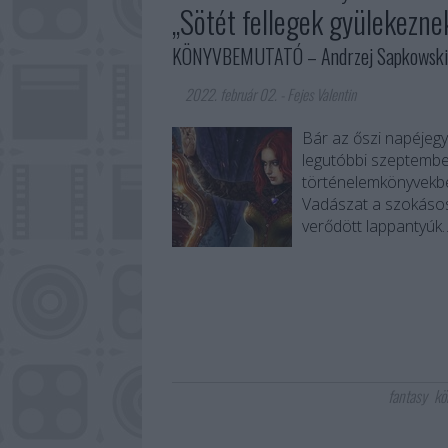
„Sötét fellegek gyülekeznek 
KÖNYVBEMUTATÓ – Andrzej Sapkowski: V
2022. február 02.
-
Fejes Valentin
Bár az őszi napéjeg
legutóbbi szeptember
történelemkönyvekbe
Vadászat a szokásos
verődött lappantyúk
fantasy
kö