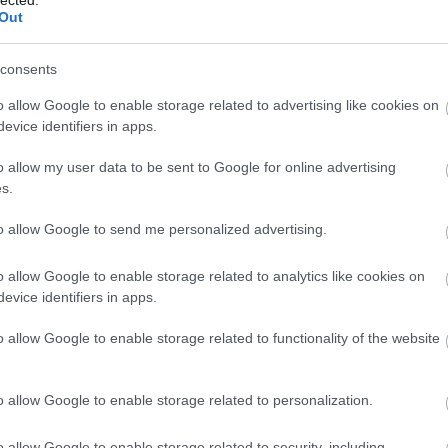
And
Out
Ann
söt
consents
asz
óce
o allow Google to enable storage related to advertising like cookies on
Az 
evice identifiers in apps.
Ava
emb
o allow my user data to be sent to Google for online advertising
Gör
s.
kív
fák
to allow Google to send me personalized advertising.
föl
pr
o allow Google to enable storage related to analytics like cookies on
Hob
evice identifiers in apps.
kívü
meg
o allow Google to enable storage related to functionality of the website
meg
szi
jel
o allow Google to enable storage related to personalization.
tó 
vég
o allow Google to enable storage related to security, including