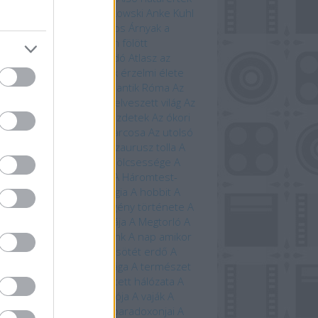
i Ewington
Andrzej Sapkowski
Anke Kuhl
a Claybourne
Arany János
Árnyak a
étben
Árnyék Innsmouth fölött
trofizika
Athenaeum Kiadó
Atlasz az
ánokról
Avatar
Az állatok érzelmi élete
állatok szerelmi élete
Az antik Róma
Az
tar világa
Az élet fája
Az elveszett világ
Az
eriség története – A kezdetek
Az ókori
ögország
Az országút harcosa
Az utolsó
ánság
Az út vége
A dinoszaurusz tolla
A
 titkos élete
A farkasok bölcsessége
A
di idegenek
A halál vége
A Háromtest-
obléma
A háromtest-trilógia
A hobbit
A
bit művészete
A képregény története
A
lálló
A Krampusz éjszakája
A Megtorló
A
vetés ideje
A mi bolygónk
A nap amikor
történik
A nulladik év
A sötét erdő
A
lmarilok
A temetők élővilága
A természet
beszéde
A természet rejtett hálózata
A
úrnője
A Tűzhegy varázslója
A vaják
A
zet kardja
A versengés paradoxonjai
A