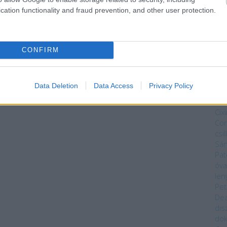
ves
cation functionality and fraud prevention, and other user protection.
vas
Mag
Núm
Bék
CONFIRM
Sza
Bry
Da
Data Deletion
Data Access
Privacy Policy
Kön
Dar
Cixi
Cor
csi
Sá
Pat
óva
len
Pet
Dea
dis
do