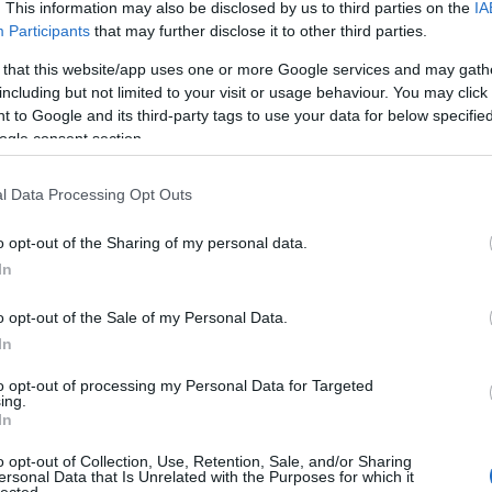
. This information may also be disclosed by us to third parties on the
IA
Participants
that may further disclose it to other third parties.
 that this website/app uses one or more Google services and may gath
including but not limited to your visit or usage behaviour. You may click 
 to Google and its third-party tags to use your data for below specifi
ogle consent section.
l Data Processing Opt Outs
o opt-out of the Sharing of my personal data.
In
o opt-out of the Sale of my Personal Data.
In
Cí
to opt-out of processing my Personal Data for Targeted
100
ing.
Bir
In
Ga
o opt-out of Collection, Use, Retention, Sale, and/or Sharing
Akk
ersonal Data that Is Unrelated with the Purposes for which it
Kal
lected.