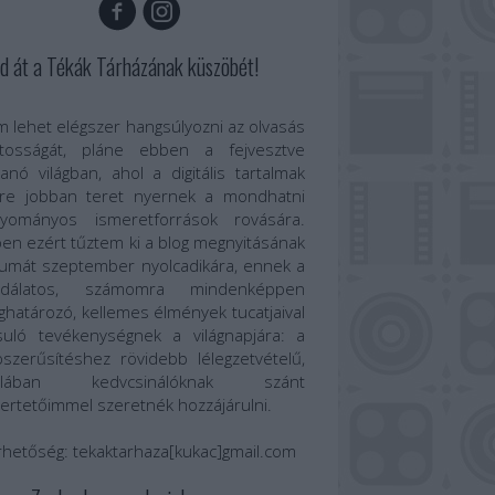
d át a Tékák Tárházának küszöbét!
 lehet elégszer hangsúlyozni az olvasás
ntosságát, pláne ebben a fejvesztve
anó világban, ahol a digitális tartalmak
re jobban teret nyernek a mondhatni
gyományos ismeretforrások rovására.
en ezért tűztem ki a blog megnyitásának
umát szeptember nyolcadikára, ennek a
odálatos, számomra mindenképpen
határozó, kellemes élmények tucatjaival
suló tevékenységnek a világnapjára: a
szerűsítéshez rövidebb lélegzetvételű,
talában kedvcsinálóknak szánt
ertetőimmel szeretnék hozzájárulni.
rhetőség:
tekaktarhaza[kukac]gmail.com