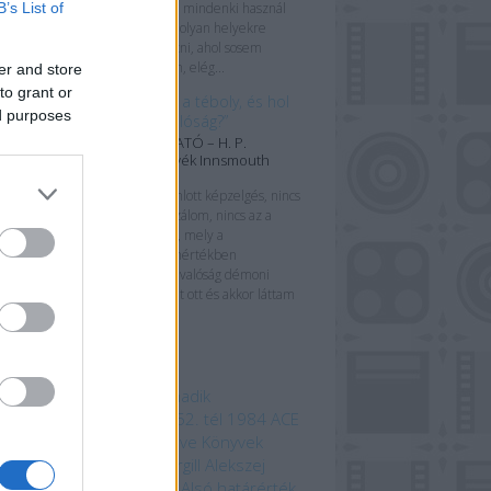
B’s List of
Manapság szinte mindenki használ
térképeket – ha olyan helyekre
szeretnénk eljutni, ahol sosem
jártunk korábban, elég...
er and store
to grant or
„Hol végződik a téboly, és hol
ed purposes
kezdődik a valóság?”
KÖNYVBEMUTATÓ – H. P.
Lovecraft: Árnyék Innsmouth
fölött
„Nincs az a bomlott képzelgés, nincs
az a tébolyult lázálom, nincs az a
beteges bódulat, mely a
legcsekélyebb mértékben
vetekedhetne a valóság démoni
torzulatával, amit ott és akkor láttam
– vagy...
mkék
 beszédes tárgy a Harmadik
odalomból
1152. ősz
1152. tél
1984
ACE
mebooks
Adam Bray
Agave Könyvek
ord Kiadó
Alastair Fothergill
Alekszej
ugin
Allansia bérgyilkosai
Alsó határérték