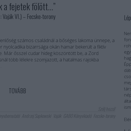
a fejetek fölött...”
aják VI.) – Fecske-torony
Lép
Nem
fo
yenlőség számos családnál a bőséges lakoma ünnepe, a
roh
 nyolcadika bizarrsága okán hamar bekerült a fiktív
egy
. Már ősszel cudar hideg köszöntött be, a Zord
ha
nál több lélekre szomjazott, a hatalmas rajokba
Épp
…
dát
cs
meg
tár
TOVÁBB
nép
ál
ism
Szólj hozzá!
nyvbemutató
Andrzej Sapkowski
Vaják
GABO Könyvkiadó
Fecske-torony
Elé