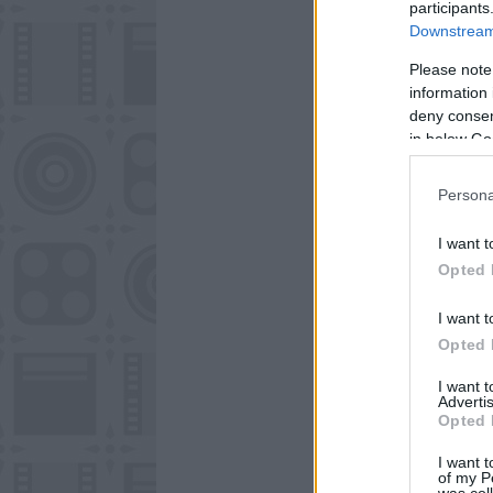
participants
Downstream 
Please note
information 
deny consent
in below Go
Persona
I want t
Opted 
I want t
Opted 
I want 
Advertis
Opted 
I want t
of my P
was col