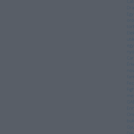
Cat
Dra
Egy
örö
tör
Ele
utá
egy
ny
Car
Érk
nov
fan
Fec
Fig
me
GA
Enn
Orw
bu
Gyu
Dáv