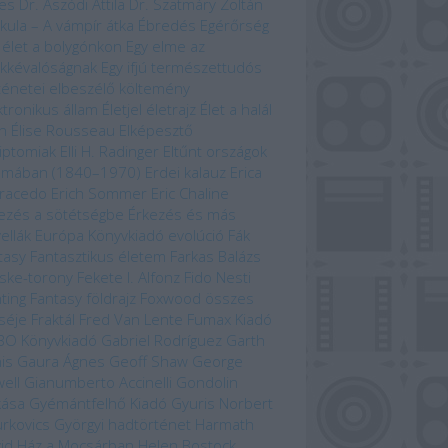
es
Dr. Aszódi Attila
Dr. Szatmáry Zoltán
kula – A vámpír átka
Ébredés
Egérőrség
 élet a bolygónkon
Egy elme az
kkévalóságnak
Egy ifjú természettudós
ténetei
elbeszélő költemény
ktronikus állam
Életjel
életrajz
Élet a halál
n
Élise Rousseau
Elképesztő
iptomiak
Elli H. Radinger
Eltűnt országok
omában (1840–1970)
Erdei kalauz
Erica
racedo
Erich Sommer
Eric Chaline
ezés a sötétségbe
Érkezés és más
ellák
Európa Könyvkiadó
evolúció
Fák
tasy
Fantasztikus életem
Farkas Balázs
ske-torony
Fekete I. Alfonz
Fido Nesti
hting Fantasy
földrajz
Foxwood összes
séje
Fraktál
Fred Van Lente
Fumax Kiadó
BO Könyvkiadó
Gabriel Rodríguez
Garth
is
Gaura Ágnes
Geoff Shaw
George
ell
Gianumberto Accinelli
Gondolin
kása
Gyémántfelhő Kiadó
Gyuris Norbert
rkovics Györgyi
hadtörténet
Harmath
id
Ház a Mocsárban
Helen Bostock