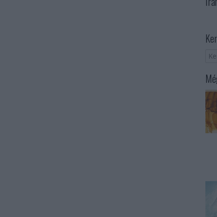
Irá
Ker
Még