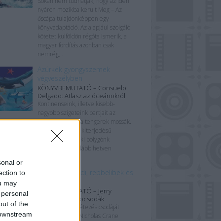
Sokan nem tudhatják, hogy az idén
nyáron mozikba került Meg – Az
őscápa tulajdonképpen egy
könyvadaptáció. Az alapjául szolgáló
kötetet külföldön régóta ismerik, a
magyar fordítás azonban csak
nemrég,...
Azúrkék gyöngyszemek
végveszélyben
KÖNYVBEMUTATÓ – Consuelo
Delgado: Atlasz az óceánokról
Kontinenseink, illetve kisebb-
nagyobb szigeteink partjait az
óceánokon kívül a tengerek mossák.
Ezek a hatalmas kiterjedésű
életterek teszik ki bolygónk
felszínének legalább hetven
százalékát, így...
sonal or
Mappae mundi, rebbelibek és
ection to
portolánok
ou may
KÖNYVBEMUTATÓ – Jerry
 personal
Brotton: Térképcsodák
out of the
„A térképek a létezés csodáját
 downstream
foglalják össze.” Nicholas Crane