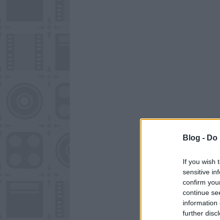
Blog -
Do 
If you wish 
sensitive in
confirm you
continue se
information 
further disc