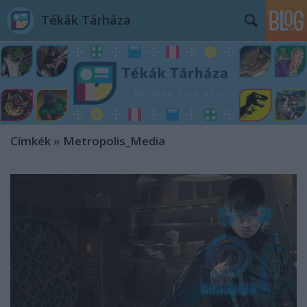
Tékák Tárháza
Címkék
»
Metropolis_Media