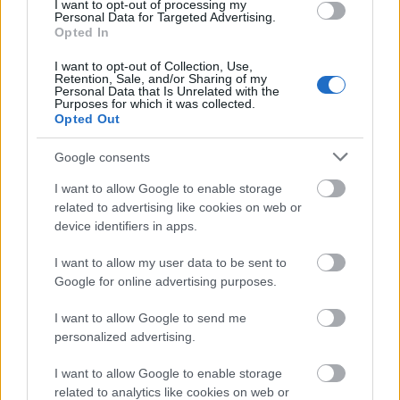
I want to opt-out of processing my
Personal Data for Targeted Advertising.
Opted In
I want to opt-out of Collection, Use,
Retention, Sale, and/or Sharing of my
Personal Data that Is Unrelated with the
Purposes for which it was collected.
Opted Out
Pokoljárás Senkiföldjén
Google consents
KÖNYVBEMUTATÓ – Alekszej Kalugin: Kihalt
Mezők
I want to allow Google to enable storage
related to advertising like cookies on web or
Fejes Valentin
•
2021. október 29.
0
device identifiers in apps.
Nagyon úgy tűnik, hogy a kiadónál alig tartanak
I want to allow my user data to be sent to
pihenőt S.T.A.L.K.E.R.-fronton, hiszen rövid időn belül
Google for online advertising purposes.
már a harmadik regény jelenik meg idehaza. Ezúttal
Jaeger bőrébe bújva barangolhatják be a rajongók
I want to allow Google to send me
az istenek háta mögötti vidéket.
personalized advertising.
I want to allow Google to enable storage
related to analytics like cookies on web or