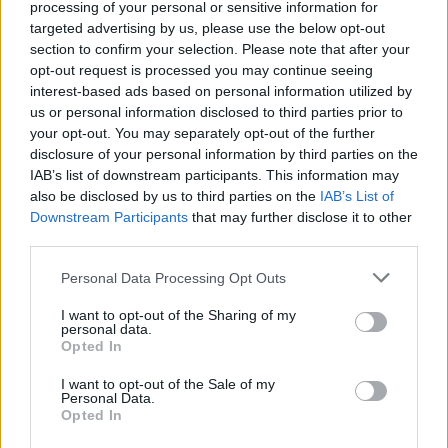
processing of your personal or sensitive information for
dühösebb, mint valaha
targeted advertising by us, please use the below opt-out
section to confirm your selection. Please note that after your
KÖNYVBEMUTATÓ – Ronil Caine: Rémteremtő
opt-out request is processed you may continue seeing
Fejes Valentin
•
2021. november 29.
0
interest-based ads based on personal information utilized by
us or personal information disclosed to third parties prior to
your opt-out. You may separately opt-out of the further
„Az új találmányokkal és fejlesztésekkel mindig az a
disclosure of your personal information by third parties on the
baj, hogy jó és okos emberek kitalálják őket, aztán
IAB’s list of downstream participants. This information may
jönnek a rossz emberek, és kihasználják az abban
also be disclosed by us to third parties on the
IAB’s List of
rejlő lehetőségeket.” Ronil Caine, alias Zelnik Péter
Downstream Participants
that may further disclose it to other
Zénó két éve megjelent első regénye, a Lilian vethette
third parties.
el a fiatal tehetség…
Please note that this website/app uses one or more Google
Personal Data Processing Opt Outs
services and may gather and store information including but
not limited to your visit or usage behaviour. You may click to
I want to opt-out of the Sharing of my
personal data.
grant or deny consent to Google and its third-party tags to
Opted In
use your data for below specified purposes in below Google
consent section.
I want to opt-out of the Sale of my
Personal Data.
Opted In