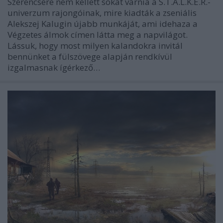
Szerencsére nem kellett sokat várnia a S.T.A.L.K.E.R.-
univerzum rajongóinak, mire kiadták a zseniális
Alekszej Kalugin újabb munkáját, ami idehaza a
Végzetes álmok címen látta meg a napvilágot.
Lássuk, hogy most milyen kalandokra invitál
bennünket a fülszövege alapján rendkívül
izgalmasnak ígérkező…