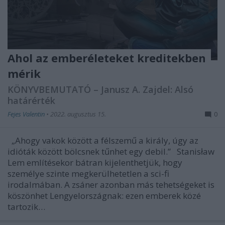
Ahol az emberéleteket kreditekben
mérik
KÖNYVBEMUTATÓ – Janusz A. Zajdel: Alsó
határérték
Fejes Valentin
•
2022. augusztus 15.
0
„Ahogy vakok között a félszemű a király, úgy az
idióták között bölcsnek tűnhet egy debil.” Stanisław
Lem említésekor bátran kijelenthetjük, hogy
személye szinte megkerülhetetlen a sci-fi
irodalmában. A zsáner azonban más tehetségeket is
köszönhet Lengyelországnak: ezen emberek közé
tartozik…