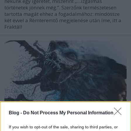
nekünk egy ígéretet, miszerint „…izgalmas
történetek jönnek még.”. Szerzőnk természetesen
tartotta magát ehhez a fogadalmához: mindössze
két évvel a Rémteremtő megjelenése után íme, itt a
Fraktál!
Blog -
Do Not Process My Personal Information
If you wish to opt-out of the sale, sharing to third parties, or
Nemeszisz eljött közénk, és