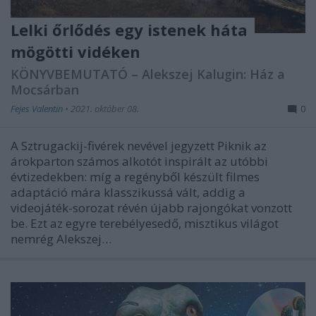
Lelki őrlődés egy istenek háta
mögötti vidéken
KÖNYVBEMUTATÓ – Alekszej Kalugin: Ház a
Mocsárban
Fejes Valentin
•
2021. október 08.
0
A Sztrugackij-fivérek nevével jegyzett Piknik az
árokparton számos alkotót inspirált az utóbbi
évtizedekben: míg a regényből készült filmes
adaptáció mára klasszikussá vált, addig a
videojáték-sorozat révén újabb rajongókat vonzott
be. Ezt az egyre terebélyesedő, misztikus világot
nemrég Alekszej…