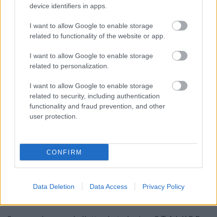
device identifiers in apps.
I want to allow Google to enable storage
related to functionality of the website or app.
I want to allow Google to enable storage
related to personalization.
I want to allow Google to enable storage
related to security, including authentication
functionality and fraud prevention, and other
user protection.
A Zóna szívébe vezető út
gyarlósággal van kikövezve
CONFIRM
KÖNYVBEMUTATÓ – Alekszej Kalugin:
Végzetes álmok
Data Deletion
Data Access
Privacy Policy
Fejes Valentin
•
2021. október 15.
0