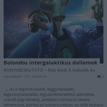
Bolondos intergalaktikus dallamok
KÖNYVBEMUTATÓ – Rob Reid: A nulladik év
Fejes Valentin
•
2021. október 02.
0
„...ez a legcinikusabb, leggyilkosabb,
legaránytalanabb, legszemtelenebbül pénzéhes
szerzői jogi törvény, amelyet civilizáció valaha
létrehozott, bárhol az univerzumban, az idők hajnala