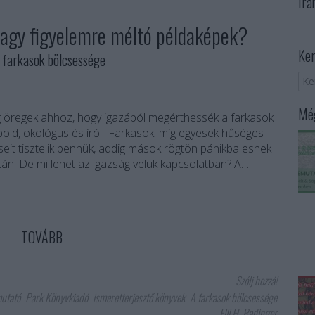
Irá
agy figyelemre méltó példaképek?
Ker
farkasok bölcsessége
Még
 öregek ahhoz, hogy igazából megérthessék a farkasok
opold, ökológus és író Farkasok: míg egyesek hűséges
őseit tisztelik bennük, addig mások rögtön pánikba esnek
tán. De mi lehet az igazság velük kapcsolatban? A…
TOVÁBB
Szólj hozzá!
utató
Park Könyvkiadó
ismeretterjesztő könyvek
A farkasok bölcsessége
Elli H. Radinger