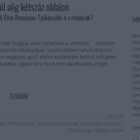
ól alig kétszáz oldalon
 Élise Rousseau: Tyúkeszűek-e a madarak?
Lép
Nem
fo
yát szegjük, velük zuhanunk a semmibe.” Szeretek
roh
vborítók látványában, tüzetesebben tanulmányozni
egy
n megbúvó apró, elsőre korántsem feltűnő (elő)jelek,
ha
n kutatva. Ugyan erre most nem akadt példa, mégis…
Épp
dát
cs
meg
TOVÁBB
tár
nép
ál
ism
Szólj hozzá!
ató
Park Könyvkiadó
ismeretterjesztő könyvek
Tyúkeszűek-e a madarak?
Elé
Élise Rousseau
Philippe J. Dubois