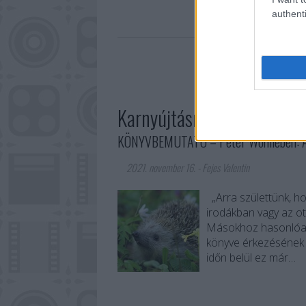
authenti
természet
életrajz
k
Karnyújtásnyira Földanya f
KÖNYVBEMUTATÓ – Peter Wohlleben: A 
2021. november 16.
-
Fejes Valentin
„Arra születtünk, ho
irodákban vagy az ott
Másokhoz hasonlóan 
könyve érkezésének h
időn belül ez már…