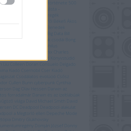
zedelem kikötője
A világ története 500
útvonal mentén
Bakancslista –
yarország
Befejezetlen regék
enorról és Középföldéről
Békefi Ákos
efi Tamás
Benczik Vera
Benedek
bolcs
Beren és Lúthien
Big Data
Bill
son
Bjørn Berge
Bolygónk csodái
Bong
zo
Brian Paterson
Cartaphilus
yvkiadó
Chameleon Comix
Charles
win
Christina Scull
Ciceró Könyvstúdió
n Liu
Colleen Doran
Consuelo Delgado
vina Kiadó
Csernobil
Cser Kiadó
llagászat
Csodálatos evolúció
Csősz
ndor
Cullen Bunn
cyberpunk
Cynthia
erson
Dag Olav Hessen
Darwin az
tos forradalmár
Darwin és az ízeltlábúak
yűgöző világa
David Michael Smith
David
ersen
DC
Deadpool
Deadpool-alakulat
dpool a Megtorló ellen
Depeche Mode
ztópia
Dmitry Glukhovsky
kumentumregény
Domján József
Donny