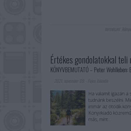
természet
köny
Értékes gondolatokkal teli
KÖNYVBEMUTATÓ – Peter Wohlleben: Er
2021. november 09.
-
Fejes Valentin
Ha valamit igazán a 
tudnánk beszélni. Mi
immár az ötödik kön
Könyvkiadó közreműk
más, mint…