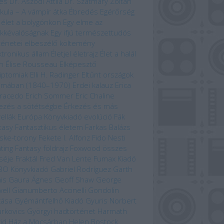
es
Dr. Aszódi Attila
Dr. Szatmáry Zoltán
kula – A vámpír átka
Ébredés
Egérőrség
 élet a bolygónkon
Egy elme az
kkévalóságnak
Egy ifjú természettudós
ténetei
elbeszélő költemény
ktronikus állam
Életjel
életrajz
Élet a halál
n
Élise Rousseau
Elképesztő
iptomiak
Elli H. Radinger
Eltűnt országok
omában (1840–1970)
Erdei kalauz
Erica
racedo
Erich Sommer
Eric Chaline
ezés a sötétségbe
Érkezés és más
ellák
Európa Könyvkiadó
evolúció
Fák
tasy
Fantasztikus életem
Farkas Balázs
ske-torony
Fekete I. Alfonz
Fido Nesti
hting Fantasy
földrajz
Foxwood összes
séje
Fraktál
Fred Van Lente
Fumax Kiadó
BO Könyvkiadó
Gabriel Rodríguez
Garth
is
Gaura Ágnes
Geoff Shaw
George
ell
Gianumberto Accinelli
Gondolin
kása
Gyémántfelhő Kiadó
Gyuris Norbert
rkovics Györgyi
hadtörténet
Harmath
id
Ház a Mocsárban
Helen Bostock