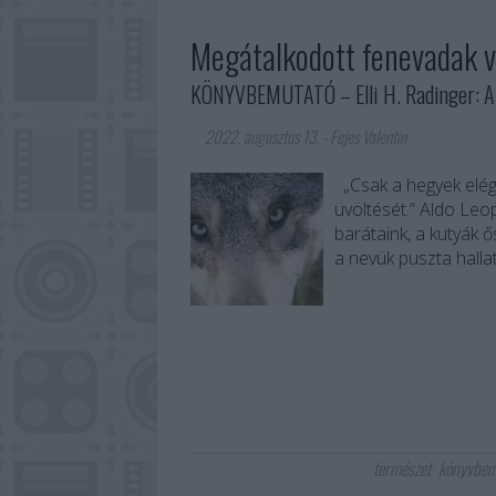
Megátalkodott fenevadak v
KÖNYVBEMUTATÓ – Elli H. Radinger: A 
2022. augusztus 13.
-
Fejes Valentin
„Csak a hegyek elég
üvöltését.” Aldo Le
barátaink, a kutyák 
a nevük puszta halla
természet
könyvbem