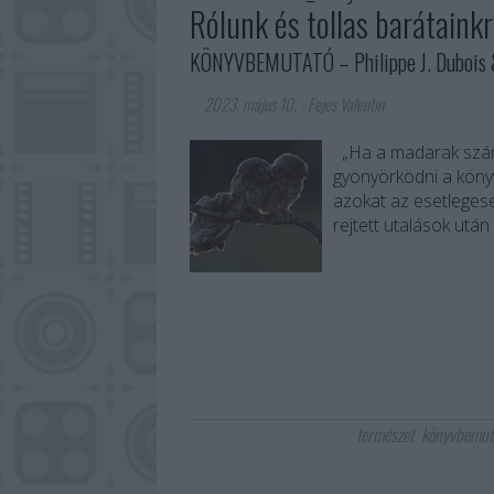
Rólunk és tollas barátainkr
KÖNYVBEMUTATÓ – Philippe J. Dubois &
2023. május 10.
-
Fejes Valentin
„Ha a madarak szárn
gyönyörködni a köny
azokat az esetlegese
rejtett utalások utá
természet
könyvbemut