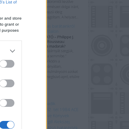
bűnömet: bár kiskoromtól kezdve
B’s List of
érdeklődöm a természet dolgai iránt,
a növényeket hosszú ideig
méltatlanul hanyagoltam. A helyzet...
er and store
to grant or
Rólunk és tollas barátainkról
ed purposes
alig kétszáz oldalon
KÖNYVBEMUTATÓ – Philippe J.
Dubois & Élise Rousseau:
Tyúkeszűek-e a madarak?
„Ha a madarak szárnyát szegjük,
velük zuhanunk a semmibe.”
Szeretek gyönyörködni a
könyvborítók látványában,
tüzetesebben tanulmányozni azokat
az esetlegesen megbúvó apró, elsőre
korántsem...
mkék
 beszédes tárgy a Harmadik
odalomból
1152. ősz
1152. tél
1984
ACE
mebooks
Adam Bray
Agave Könyvek
ord Kiadó
Alastair Fothergill
Alekszej
ugin
Allansia bérgyilkosai
Alsó határérték