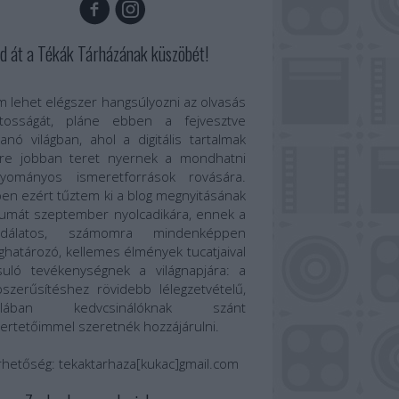
d át a Tékák Tárházának küszöbét!
 lehet elégszer hangsúlyozni az olvasás
ntosságát, pláne ebben a fejvesztve
anó világban, ahol a digitális tartalmak
re jobban teret nyernek a mondhatni
gyományos ismeretforrások rovására.
en ezért tűztem ki a blog megnyitásának
umát szeptember nyolcadikára, ennek a
odálatos, számomra mindenképpen
határozó, kellemes élmények tucatjaival
suló tevékenységnek a világnapjára: a
szerűsítéshez rövidebb lélegzetvételű,
talában kedvcsinálóknak szánt
ertetőimmel szeretnék hozzájárulni.
rhetőség:
tekaktarhaza[kukac]gmail.com