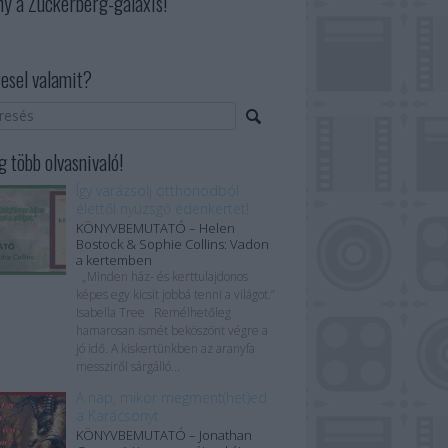
ny a Zuckerberg-galaxis!
esel valamit?
 több olvasnivaló!
Így varázsolj otthonodból
élettől nyüzsgő édenkertet!
KÖNYVBEMUTATÓ – Helen
Bostock & Sophie Collins: Vadon
a kertemben
„Minden ház- és kerttulajdonos
képes egy kicsit jobbá tenni a világot.”
Isabella Tree Remélhetőleg
hamarosan ismét beköszönt végre a
jó idő. A kiskertünkben az aranyfa
messziről sárgálló...
A nap, mikor megment(het)ed
a Karácsonyt
KÖNYVBEMUTATÓ – Jonathan