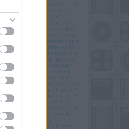
i Ewington
Andrzej Sapkowski
Anke Kuhl
a Claybourne
Arany János
Árnyak a
étben
Árnyék Innsmouth fölött
trofizika
Athenaeum Kiadó
Atlasz az
ánokról
Avatar
Az állatok érzelmi élete
állatok szerelmi élete
Az antik Róma
Az
tar világa
Az élet fája
Az elveszett világ
Az
eriség története – A kezdetek
Az ókori
ögország
Az országút harcosa
Az utolsó
ánság
Az út vége
A dinoszaurusz tolla
A
 titkos élete
A farkasok bölcsessége
A
di idegenek
A halál vége
A Háromtest-
obléma
A háromtest-trilógia
A hobbit
A
bit művészete
A képregény története
A
lálló
A Krampusz éjszakája
A Megtorló
A
vetés ideje
A mi bolygónk
A nap amikor
történik
A nulladik év
A sötét erdő
A
lmarilok
A temetők élővilága
A természet
beszéde
A természet rejtett hálózata
A
úrnője
A Tűzhegy varázslója
A vaják
A
zet kardja
A versengés paradoxonjai
A