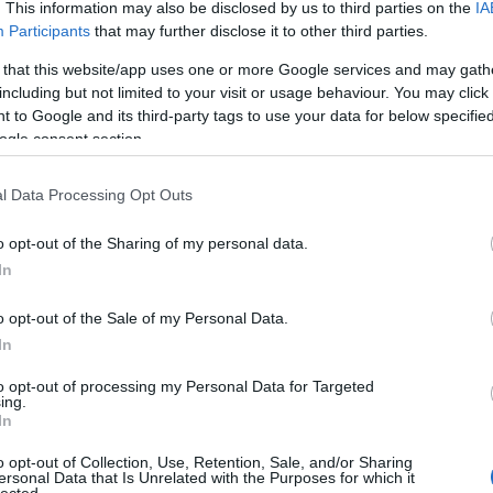
utató
Park Könyvkiadó
Sir David Attenborough
ismeretterjesztő könyvek
. This information may also be disclosed by us to third parties on the
IA
Egy élet a bolygónkon
Jonnie Hughes
Participants
that may further disclose it to other third parties.
 that this website/app uses one or more Google services and may gath
including but not limited to your visit or usage behaviour. You may click 
ték és makik nyomában
 to Google and its third-party tags to use your data for below specifi
ogle consent section.
Utazások a világ túlsó felére
l Data Processing Opt Outs
o opt-out of the Sharing of my personal data.
vek derekán az ifjú David Attenborough stábjával abban
In
teltetésben részesülhetett, hogy a BBC, illetve a
tal szervezett expedíciókon egzotikus helyszíneken
o opt-out of the Sale of my Personal Data.
földekre tett újabb, emlékezetessé vált utazásai alatt
In
Cí
to opt-out of processing my Personal Data for Targeted
100
ing.
Bir
In
TOVÁBB
Ga
o opt-out of Collection, Use, Retention, Sale, and/or Sharing
Akk
ersonal Data that Is Unrelated with the Purposes for which it
Kal
lected.