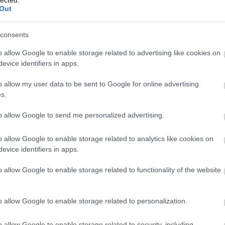
6
komment
And
Out
utató
Park Könyvkiadó
Sir David Attenborough
ismeretterjesztő könyvek
Ann
Utazások a világ túlsó felére
söt
consents
asz
óce
o allow Google to enable storage related to advertising like cookies on
Az 
evice identifiers in apps.
jának kezdete
Ava
emb
o allow my user data to be sent to Google for online advertising
Egy ifjú természettudós történetei
Gör
s.
kív
fák
to allow Google to send me personalized advertising.
föl
rul bemutatásra, hiszen neve bizonyára mindenkinek
pr
o allow Google to enable storage related to analytics like cookies on
 David Attenborough, a természet örök barátja, milliók
Hob
evice identifiers in apps.
i napig töretlen lelkesedéssel és nem kevés
kívü
példaértékű munkáját. Mivel ezt megelőzően inkább
meg
o allow Google to enable storage related to functionality of the website
meg
szi
jel
o allow Google to enable storage related to personalization.
tó 
TOVÁBB
vég
o allow Google to enable storage related to security, including