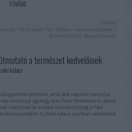
Cat
TOVÁBB
Dra
Egy
örö
1
komment
tör
vbemutató
Park Könyvkiadó
Peter Wohlleben
ismeretterjesztő könyvek
A
Ele
természet jelbeszéde
Margret Schneevoigt
utá
egy
ny
 útmutató a természet kedvelőinek
Car
Érk
dei kalauz
nov
fan
Fec
Fig
me
szívügyünknek tekintünk, arról akár napokon keresztül
GA
nden bizonnyal ugyanígy érez Peter Wohlleben is, akinek
Enn
yvét szerezheti be a hazai olvasóközönség a Park
Orw
ödése jóvoltából. Az Erdei kalauz azonban valamelyest
bu
Gyu
Dáv