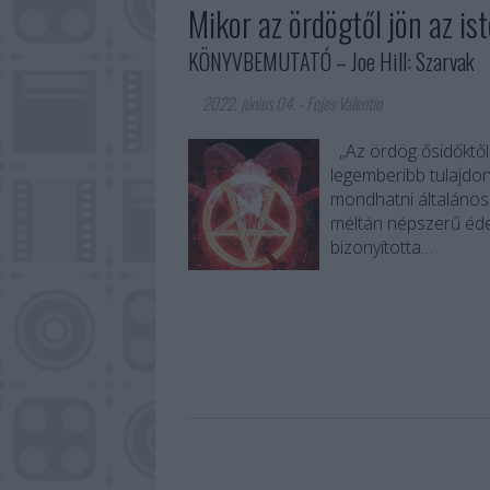
Mikor az ördögtől jön az is
KÖNYVBEMUTATÓ – Joe Hill: Szarvak
2022. június 04.
-
Fejes Valentin
„Az ördög ősidőktől 
legemberibb tulajdon
mondhatni általános 
méltán népszerű éde
bizonyította…