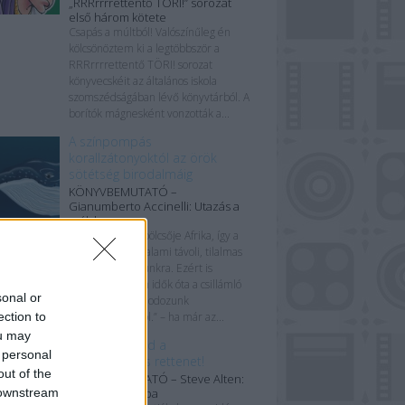
„RRRrrrrettentő TÖRI!” sorozat
első három kötete
Csapás a múltból! Valószínűleg én
kölcsönöztem ki a legtöbbször a
RRRrrrrettentő TÖRI! sorozat
könyvecskéit az általános iskola
szomszédságában lévő könyvtárból. A
borítók mágnesként vonzották a...
A színpompás
korallzátonyoktól az örök
sötétség birodalmáig
KÖNYVBEMUTATÓ –
Gianumberto Accinelli: Utazás a
mélybe
„Az emberiség bölcsője Afrika, így a
tenger mindig valami távoli, tilalmas
vidék volt számunkra. Ezért is
csodáljuk időtlen idők óta a csillámló
sonal or
hullámait és álmodozunk
ection to
határtalanságáról.” – ha már az...
ou may
Mélyből támad a
 personal
prehisztorikus rettenet!
out of the
KÖNYVBEMUTATÓ – Steve Alten:
 downstream
Meg – Az őscápa