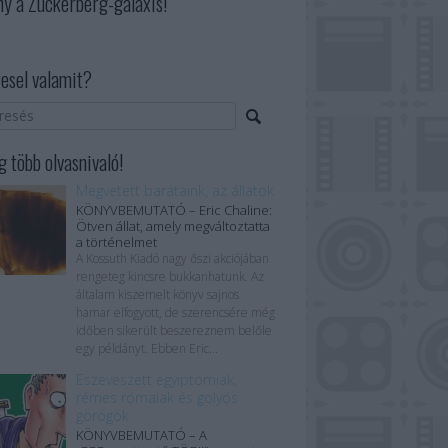
ny a Zuckerberg-galaxis!
esel valamit?
 több olvasnivaló!
Megvetett barátaink, az állatok
KÖNYVBEMUTATÓ – Eric Chaline:
Ötven állat, amely megváltoztatta
a történelmet
A Kossuth Kiadó nagy őszi akciójában
rengeteg kincsre bukkanhatunk. Az
általam kiszemelt könyv sajnos
hamar elfogyott, de szerencsére még
időben sikerült beszereznem belőle
egy példányt. Ebben Eric...
Eszeveszett egyiptomiak,
rémes rómaiak és golyós
görögök
KÖNYVBEMUTATÓ – A