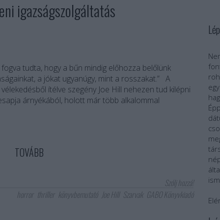
teni igazságszolgáltatás
Lép
Nem
fo
fogva tudta, hogy a bűn mindig előhozza belőlünk
roh
ságainkat, a jókat ugyanúgy, mint a rosszakat.” A
egy
vélekedésből ítélve szegény Joe Hill nehezen tud kilépni
ha
sapja árnyékából, holott már több alkalommal
Épp
dát
cs
meg
tár
TOVÁBB
nép
ál
ism
Szólj hozzá!
horror
thriller
könyvbemutató
Joe Hill
Szarvak
GABO Könyvkiadó
Elé