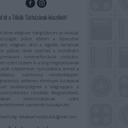
d át a Tékák Tárházának küszöbét!
 lehet elégszer hangsúlyozni az olvasás
ntosságát, pláne ebben a fejvesztve
anó világban, ahol a digitális tartalmak
re jobban teret nyernek a mondhatni
gyományos ismeretforrások rovására.
en ezért tűztem ki a blog megnyitásának
umát szeptember nyolcadikára, ennek a
odálatos, számomra mindenképpen
határozó, kellemes élmények tucatjaival
suló tevékenységnek a világnapjára: a
szerűsítéshez rövidebb lélegzetvételű,
talában kedvcsinálóknak szánt
ertetőimmel szeretnék hozzájárulni.
rhetőség:
tekaktarhaza[kukac]gmail.com