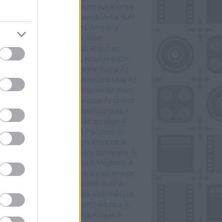
ugin
Allansia bérgyilkosai
Alsó határérték
i Ewington
Andrzej Sapkowski
Anke Kuhl
a Claybourne
Arany János
Árnyak a
étben
Árnyék Innsmouth fölött
trofizika
Athenaeum Kiadó
Atlasz az
ánokról
Avatar
Az állatok érzelmi élete
állatok szerelmi élete
Az antik Róma
Az
tar világa
Az élet fája
Az elveszett világ
Az
eriség története – A kezdetek
Az ókori
ögország
Az országút harcosa
Az utolsó
ánság
Az út vége
A dinoszaurusz tolla
A
 titkos élete
A farkasok bölcsessége
A
di idegenek
A halál vége
A Háromtest-
obléma
A háromtest-trilógia
A hobbit
A
bit művészete
A képregény története
A
lálló
A Krampusz éjszakája
A Megtorló
A
vetés ideje
A mi bolygónk
A nap amikor
történik
A nulladik év
A sötét erdő
A
lmarilok
A temetők élővilága
A természet
beszéde
A természet rejtett hálózata
A
úrnője
A Tűzhegy varázslója
A vaják
A