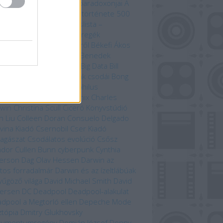
zet kardja
A versengés paradoxonjai
A
zedelem kikötője
A világ története 500
útvonal mentén
Bakancslista –
yarország
Befejezetlen regék
enorról és Középföldéről
Békefi Ákos
efi Tamás
Benczik Vera
Benedek
bolcs
Beren és Lúthien
Big Data
Bill
son
Bjørn Berge
Bolygónk csodái
Bong
zo
Brian Paterson
Cartaphilus
yvkiadó
Chameleon Comix
Charles
win
Christina Scull
Ciceró Könyvstúdió
n Liu
Colleen Doran
Consuelo Delgado
vina Kiadó
Csernobil
Cser Kiadó
llagászat
Csodálatos evolúció
Csősz
ndor
Cullen Bunn
cyberpunk
Cynthia
erson
Dag Olav Hessen
Darwin az
tos forradalmár
Darwin és az ízeltlábúak
yűgöző világa
David Michael Smith
David
ersen
DC
Deadpool
Deadpool-alakulat
dpool a Megtorló ellen
Depeche Mode
ztópia
Dmitry Glukhovsky
kumentumregény
Domján József
Donny