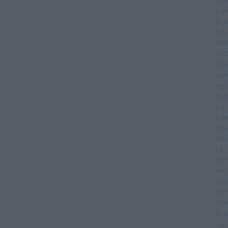
Cat
Dra
Egy
örö
tör
Ele
utá
egy
ny
Car
Érk
nov
fan
Fec
Fig
me
GA
Enn
Orw
bu
Gyu