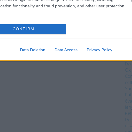
vég
cation functionality and fraud prevention, and other user protection.
ves
vas
Mag
Núm
CONFIRM
Bék
Sza
Bry
Data Deletion
Data Access
Privacy Policy
Da
Kön
Dar
Cixi
Cor
csi
Sá
Pat
óva
len
Pet
Dea
dis
do