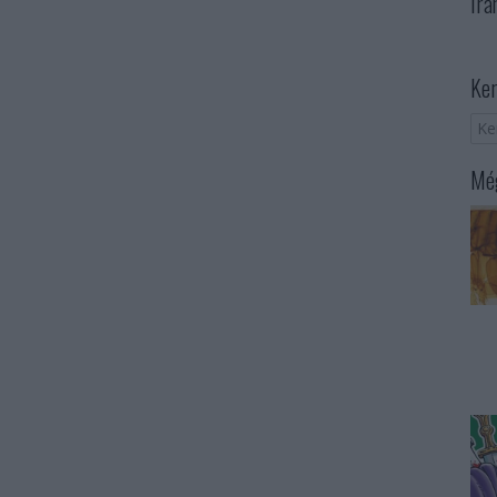
Irá
Ker
Még