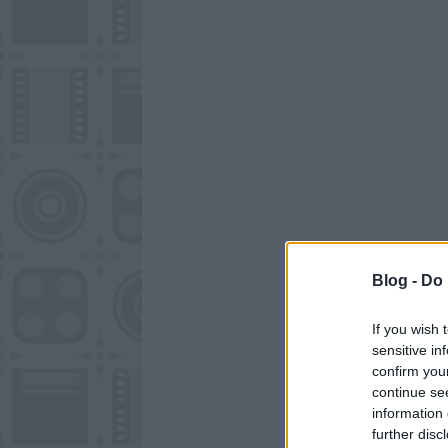
Blog -
Do 
If you wish 
sensitive in
confirm you
continue se
information 
further disc