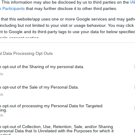
. This information may also be disclosed by us to third parties on the
IA
Participants
that may further disclose it to other third parties.
 that this website/app uses one or more Google services and may gath
including but not limited to your visit or usage behaviour. You may click 
 to Google and its third-party tags to use your data for below specifi
ogle consent section.
l Data Processing Opt Outs
o opt-out of the Sharing of my personal data.
In
o opt-out of the Sale of my Personal Data.
In
Cí
to opt-out of processing my Personal Data for Targeted
ing.
100
In
Bir
Ga
o opt-out of Collection, Use, Retention, Sale, and/or Sharing
ersonal Data that Is Unrelated with the Purposes for which it
Akk
lected.