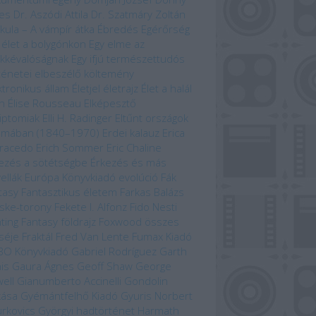
es
Dr. Aszódi Attila
Dr. Szatmáry Zoltán
kula – A vámpír átka
Ébredés
Egérőrség
 élet a bolygónkon
Egy elme az
kkévalóságnak
Egy ifjú természettudós
ténetei
elbeszélő költemény
ktronikus állam
Életjel
életrajz
Élet a halál
n
Élise Rousseau
Elképesztő
iptomiak
Elli H. Radinger
Eltűnt országok
omában (1840–1970)
Erdei kalauz
Erica
racedo
Erich Sommer
Eric Chaline
ezés a sötétségbe
Érkezés és más
ellák
Európa Könyvkiadó
evolúció
Fák
tasy
Fantasztikus életem
Farkas Balázs
ske-torony
Fekete I. Alfonz
Fido Nesti
hting Fantasy
földrajz
Foxwood összes
séje
Fraktál
Fred Van Lente
Fumax Kiadó
BO Könyvkiadó
Gabriel Rodríguez
Garth
is
Gaura Ágnes
Geoff Shaw
George
ell
Gianumberto Accinelli
Gondolin
kása
Gyémántfelhő Kiadó
Gyuris Norbert
rkovics Györgyi
hadtörténet
Harmath