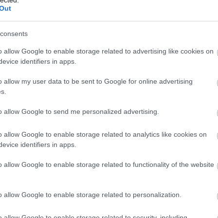
Kal
Out
And
Ann
consents
söt
asz
o allow Google to enable storage related to advertising like cookies on
óce
evice identifiers in apps.
Az 
Ava
o allow my user data to be sent to Google for online advertising
emb
s.
Gör
kív
to allow Google to send me personalized advertising.
fák
föl
o allow Google to enable storage related to analytics like cookies on
pr
evice identifiers in apps.
Hob
kívü
o allow Google to enable storage related to functionality of the website
meg
meg
szi
o allow Google to enable storage related to personalization.
jel
tó 
o allow Google to enable storage related to security, including