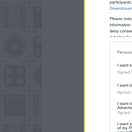
participants
Downstream 
Please note
information 
deny consent
in below Go
Persona
I want t
Opted 
I want t
Opted 
I want 
Advertis
Opted 
I want t
of my P
was col