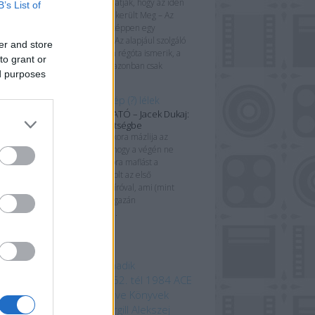
Sokan nem tudhatják, hogy az idén
B’s List of
nyáron mozikba került Meg – Az
őscápa tulajdonképpen egy
könyvadaptáció. Az alapjául szolgáló
er and store
kötetet külföldön régóta ismerik, a
to grant or
magyar fordítás azonban csak
ed purposes
nemrég,...
Gép testben ép (?) lélek
KÖNYVBEMUTATÓ – Jacek Dukaj:
Érkezés a sötétségbe
„Nem lehet akkora mázlija az
emberiségnek, hogy a végén ne
kapjunk egy jókora maflást a
pofánkba.” Ez volt az első
találkozásom az íróval, ami (mint
utólag kiderült) igazán
emlékezetesre...
mkék
 beszédes tárgy a Harmadik
odalomból
1152. ősz
1152. tél
1984
ACE
mebooks
Adam Bray
Agave Könyvek
ord Kiadó
Alastair Fothergill
Alekszej