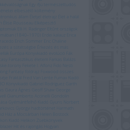
kkévalóságnak
Egy ifjú természettudós
ténetei
elbeszélő költemény
ktronikus állam
Életjel
életrajz
Élet a halál
n
Élise Rousseau
Elképesztő
iptomiak
Elli H. Radinger
Eltűnt országok
omában (1840–1970)
Erdei kalauz
Erica
racedo
Erich Sommer
Eric Chaline
ezés a sötétségbe
Érkezés és más
ellák
Európa Könyvkiadó
evolúció
Fák
tasy
Fantasztikus életem
Farkas Balázs
ske-torony
Fekete I. Alfonz
Fido Nesti
hting Fantasy
földrajz
Foxwood összes
séje
Fraktál
Fred Van Lente
Fumax Kiadó
BO Könyvkiadó
Gabriel Rodríguez
Garth
is
Gaura Ágnes
Geoff Shaw
George
ell
Gianumberto Accinelli
Gondolin
kása
Gyémántfelhő Kiadó
Gyuris Norbert
rkovics Györgyi
hadtörténet
Harmath
id
Ház a Mocsárban
Helen Bostock
ikon Kiadó
Helikon Zsebkönyvek
lblazer
Hit és rajongás
Hogyan