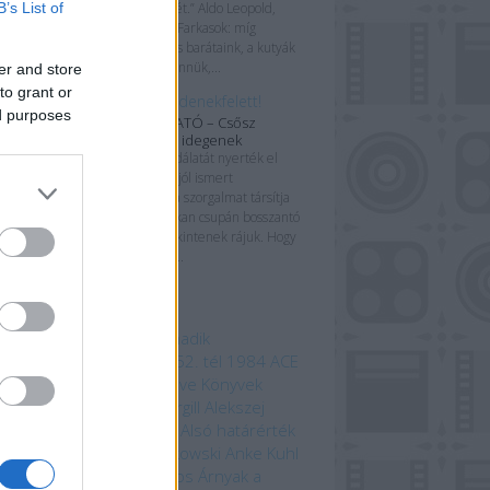
B’s List of
farkasok üvöltését.” Aldo Leopold,
ökológus és író Farkasok: míg
egyesek hűséges barátaink, a kutyák
őseit tisztelik bennük,...
er and store
to grant or
A kolónia mindenekfelett!
ed purposes
KÖNYVBEMUTATÓ – Csősz
Sándor: A földi idegenek
Számos nép csodálatát nyerték el
szerte a Földön, jól ismert
közmondásunk a szorgalmat társítja
hozzájuk, ám sokan csupán bosszantó
kártevőkként tekintenek rájuk. Hogy
kikről is van szó...
mkék
 beszédes tárgy a Harmadik
odalomból
1152. ősz
1152. tél
1984
ACE
mebooks
Adam Bray
Agave Könyvek
ord Kiadó
Alastair Fothergill
Alekszej
ugin
Allansia bérgyilkosai
Alsó határérték
i Ewington
Andrzej Sapkowski
Anke Kuhl
a Claybourne
Arany János
Árnyak a