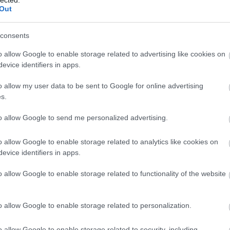
söt
Out
asz
óce
consents
Az 
Ava
o allow Google to enable storage related to advertising like cookies on
emb
evice identifiers in apps.
Gör
kív
o allow my user data to be sent to Google for online advertising
fák
s.
föl
pr
to allow Google to send me personalized advertising.
Hob
kívü
o allow Google to enable storage related to analytics like cookies on
meg
evice identifiers in apps.
meg
szi
o allow Google to enable storage related to functionality of the website
jel
tó 
vég
o allow Google to enable storage related to personalization.
ves
vas
o allow Google to enable storage related to security, including