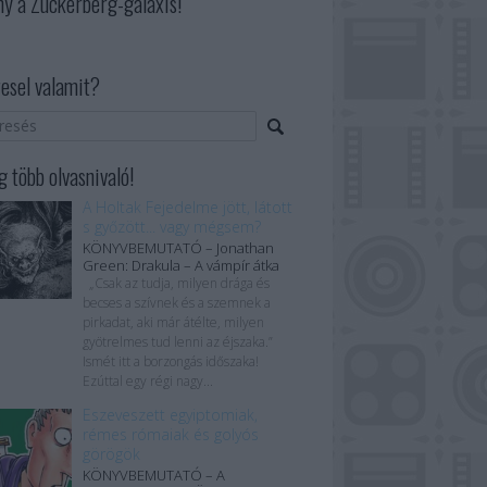
ny a Zuckerberg-galaxis!
esel valamit?
 több olvasnivaló!
A Holtak Fejedelme jött, látott
s győzött... vagy mégsem?
KÖNYVBEMUTATÓ – Jonathan
Green: Drakula – A vámpír átka
„Csak az tudja, milyen drága és
becses a szívnek és a szemnek a
pirkadat, aki már átélte, milyen
gyötrelmes tud lenni az éjszaka.”
Ismét itt a borzongás időszaka!
Ezúttal egy régi nagy...
Eszeveszett egyiptomiak,
rémes rómaiak és golyós
görögök
KÖNYVBEMUTATÓ – A