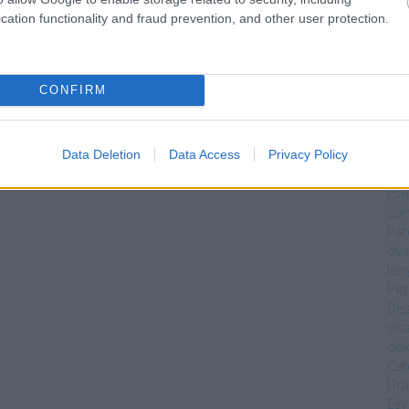
Mag
cation functionality and fraud prevention, and other user protection.
Núm
Bék
Sza
Bry
CONFIRM
Da
Kön
Dar
Cixi
Data Deletion
Data Access
Privacy Policy
Cor
csi
Sá
Pat
óva
len
Pet
Dea
dis
do
Cat
Dra
Egy