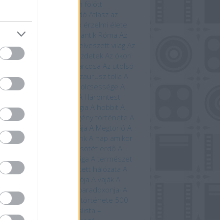
étben
Árnyék Innsmouth fölött
trofizika
Athenaeum Kiadó
Atlasz az
ánokról
Avatar
Az állatok érzelmi élete
állatok szerelmi élete
Az antik Róma
Az
tar világa
Az élet fája
Az elveszett világ
Az
eriség története – A kezdetek
Az ókori
ögország
Az országút harcosa
Az utolsó
ánság
Az út vége
A dinoszaurusz tolla
A
 titkos élete
A farkasok bölcsessége
A
di idegenek
A halál vége
A Háromtest-
obléma
A háromtest-trilógia
A hobbit
A
bit művészete
A képregény története
A
lálló
A Krampusz éjszakája
A Megtorló
A
vetés ideje
A mi bolygónk
A nap amikor
történik
A nulladik év
A sötét erdő
A
lmarilok
A temetők élővilága
A természet
beszéde
A természet rejtett hálózata
A
úrnője
A Tűzhegy varázslója
A vaják
A
zet kardja
A versengés paradoxonjai
A
zedelem kikötője
A világ története 500
útvonal mentén
Bakancslista –