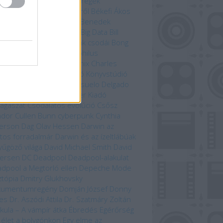
yarország
Befejezetlen regék
enorról és Középföldéről
Békefi Ákos
efi Tamás
Benczik Vera
Benedek
bolcs
Beren és Lúthien
Big Data
Bill
son
Bjørn Berge
Bolygónk csodái
Bong
zo
Brian Paterson
Cartaphilus
yvkiadó
Chameleon Comix
Charles
win
Christina Scull
Ciceró Könyvstúdió
n Liu
Colleen Doran
Consuelo Delgado
vina Kiadó
Csernobil
Cser Kiadó
llagászat
Csodálatos evolúció
Csősz
ndor
Cullen Bunn
cyberpunk
Cynthia
erson
Dag Olav Hessen
Darwin az
tos forradalmár
Darwin és az ízeltlábúak
yűgöző világa
David Michael Smith
David
ersen
DC
Deadpool
Deadpool-alakulat
dpool a Megtorló ellen
Depeche Mode
ztópia
Dmitry Glukhovsky
kumentumregény
Domján József
Donny
es
Dr. Aszódi Attila
Dr. Szatmáry Zoltán
kula – A vámpír átka
Ébredés
Egérőrség
 élet a bolygónkon
Egy elme az