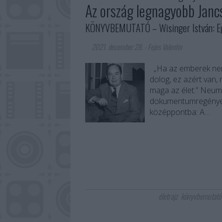
Az ország legnagyobb Jancs
KÖNYVBEMUTATÓ – Wisinger István: Eg
2021. december 28.
-
Fejes Valentin
„Ha az emberek nem
dolog, ez azért van,
maga az élet.” Neum
dokumentumregényében
középpontba: A…
életrajz
könyvbemutató