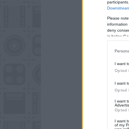
participants
Downstream 
Please note
information 
deny consent
in below Go
Persona
I want t
Opted 
I want t
Opted 
I want 
Advertis
Opted 
I want t
of my P
was col