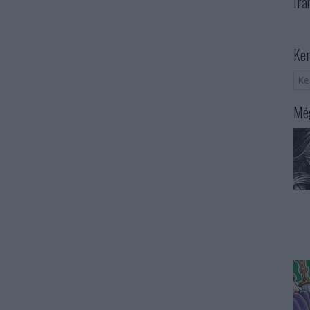
Irá
Ker
Még