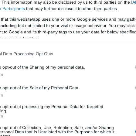
. This information may also be disclosed by us to third parties on the
IA
Participants
that may further disclose it to other third parties.
 that this website/app uses one or more Google services and may gath
including but not limited to your visit or usage behaviour. You may click 
 to Google and its third-party tags to use your data for below specifi
ogle consent section.
l Data Processing Opt Outs
o opt-out of the Sharing of my personal data.
In
Cí
o opt-out of the Sale of my Personal Data.
100
In
Bir
Ga
to opt-out of processing my Personal Data for Targeted
ing.
Akk
In
Kal
And
o opt-out of Collection, Use, Retention, Sale, and/or Sharing
Ann
ersonal Data that Is Unrelated with the Purposes for which it
lected.