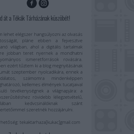
d át a Tékák Tárházának küszöbét!
 lehet elégszer hangsúlyozni az olvasás
ntosságát, pláne ebben a fejvesztve
anó világban, ahol a digitális tartalmak
re jobban teret nyernek a mondhatni
gyományos ismeretforrások rovására.
en ezért tűztem ki a blog megnyitásának
umát szeptember nyolcadikára, ennek a
odálatos, számomra mindenképpen
határozó, kellemes élmények tucatjaival
suló tevékenységnek a világnapjára: a
szerűsítéshez rövidebb lélegzetvételű,
talában kedvcsinálóknak szánt
ertetőimmel szeretnék hozzájárulni.
rhetőség:
tekaktarhaza[kukac]gmail.com