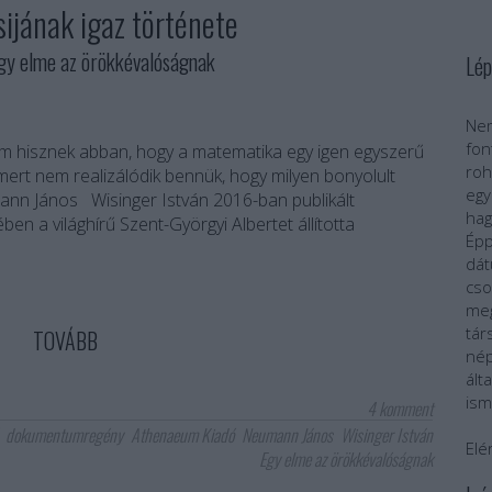
ijának igaz története
y elme az örökkévalóságnak
Lép
Nem
fo
 hisznek abban, hogy a matematika egy igen egyszerű
roh
 mert nem realizálódik bennük, hogy milyen bonyolult
egy
ann János Wisinger István 2016-ban publikált
ha
 a világhírű Szent-Györgyi Albertet állította
Épp
dát
cs
meg
tár
TOVÁBB
nép
ál
ism
4
komment
dokumentumregény
Athenaeum Kiadó
Neumann János
Wisinger István
Elé
Egy elme az örökkévalóságnak