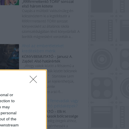
„RRRrrrrettentő TÖRI!” sorozat
első három kötete
Csapás a múltból! Valószínűleg én
kölcsönöztem ki a legtöbbször a
RRRrrrrettentő TÖRI! sorozat
könyvecskéit az általános iskola
szomszédságában lévő könyvtárból. A
borítók mágnesként vonzották a...
Ahol az emberéleteket
kreditekben mérik
KÖNYVBEMUTATÓ – Janusz A.
Zajdel: Alsó határérték
„Ahogy vakok között a félszemű a
király, úgy az idióták között bölcsnek
tűnhet egy debil.” Stanisław Lem
említésekor bátran kijelenthetjük,
hogy személye szinte
megkerülhetetlen a sci-fi...
sonal or
Megátalkodott fenevadak vagy
ection to
figyelemre méltó példaképek?
ou may
KÖNYVBEMUTATÓ – Elli H.
 personal
Radinger: A farkasok bölcsessége
out of the
„Csak a hegyek elég öregek ahhoz,
 downstream
hogy igazából megérthessék a