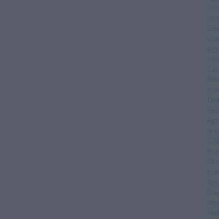
örö
tör
Ele
utá
egy
ny
Car
Érk
nov
fan
Fec
Fig
me
GA
Enn
Orw
bu
Gyu
Dáv
Hel
Hel