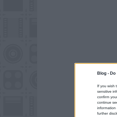
Blog -
Do 
If you wish 
sensitive in
confirm you
continue se
information 
further disc